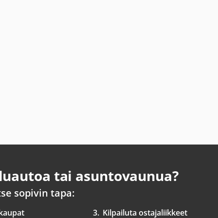
uautoa tai asuntovaunua?
tse sopivin tapa:
 kaupat
3.
Kilpailuta ostajaliikkeet