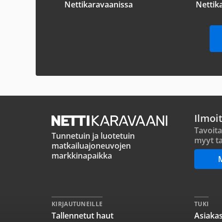
Nettikaravaanissa
Nettik
Ilmoi
Tavoita
Tunnetuin ja luotetuin
myyt ta
matkailuajoneuvojen
markkinapaikka
KIRJAUTUNEILLE
TUKI
Tallennetut haut
Asiakas