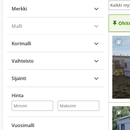
Kaikki my
Merkki
Ohit
Malli
Korimalli
Vaihteisto
Sijainti
Hinta
Vuosimalli