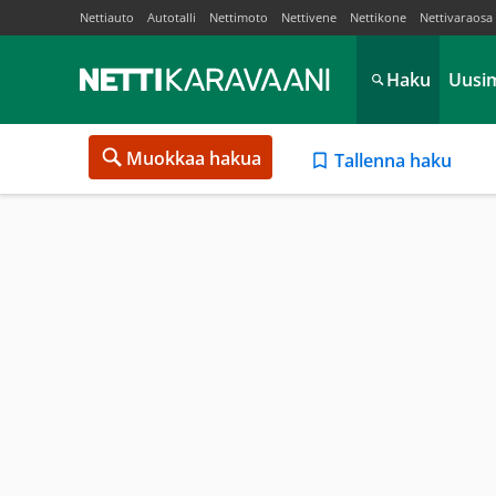
Nettiauto
Autotalli
Nettimoto
Nettivene
Nettikone
Nettivaraosa
Haku
Uusi
Muokkaa hakua
Tallenna haku