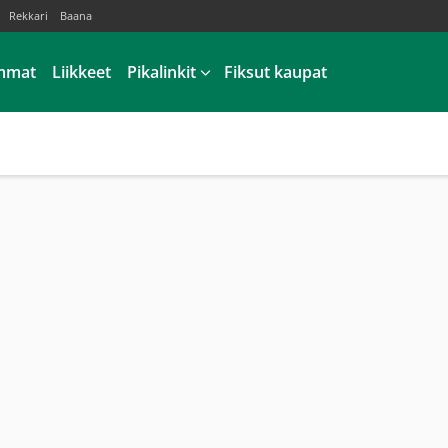
Rekkari
Baana
mmat
Liikkeet
Pikalinkit
Fiksut kaupat