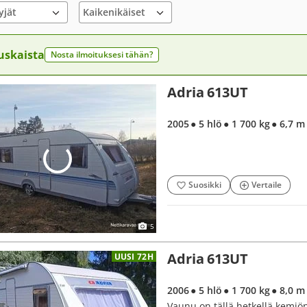
yjät
uskaista
Nosta ilmoituksesi tähän?
Adria 613UT
2005
● 5 hlö
● 1 700 kg
● 6,7 m
Suosikki
Vertaile
5
Adria 613UT
UUSI 72H
2006
● 5 hlö
● 1 700 kg
● 8,0 m
Vaunu on tällä hetkellä kemiö