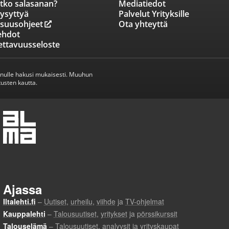
tko salasanan?
Mediatiedot
ysyttyä
Palvelut Yrityksille
isuusohjeet
Ota yhteyttä
ehdot
ettavuusseloste
inulle hakusi mukaisesti. Muuhun
usten kautta.