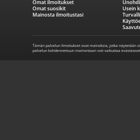
Omat ilmoitukset
Unohdi
Omat suosikit
Usein k
Mainosta ilmoitustasi
Turvall
Käyttö
Saavut
Tämän palvelun ilmoitukset ovat mainoksia, jotka näytetään s
palvelun kohdennettuun mainontaan voit vaikuttaa evästeaset