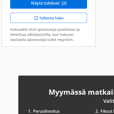
Näytä tulokset
(2)
Tallenna haku
Hakuvahti etsii ajoneuvoja puolestasi ja
ilmoittaa sähköpostilla, kun hakuasi
vastaavia ajoneuvoja tulee myyntiin.
Myymässä matkail
Vali
1.
Perusilmoitus
2.
Fiksut