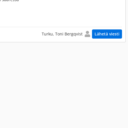
Turku, Toni Bergqvist
Lähetä viesti