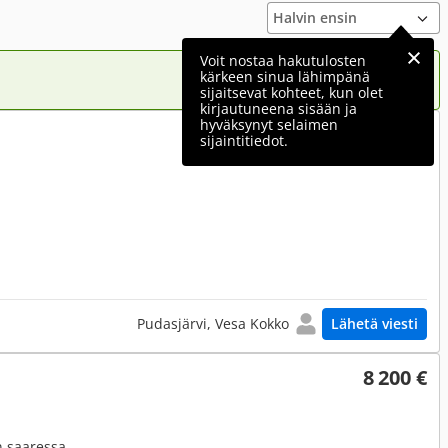
Voit nostaa hakutulosten
kärkeen sinua lähimpänä
sijaitsevat kohteet, kun olet
kirjautuneena sisään ja
hyväksynyt selaimen
8 000 €
sijaintitiedot.
Pudasjärvi, Vesa Kokko
Lähetä viesti
8 200 €
n saaressa