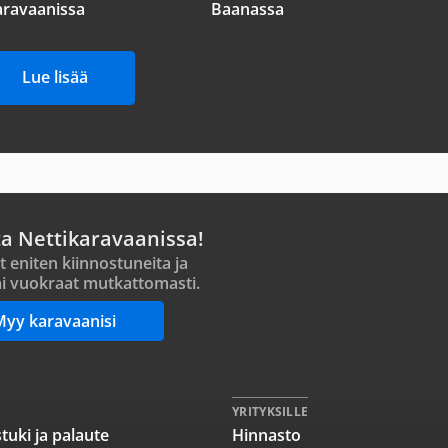
aravaanissa
Baanassa
Lue lisää
ta Nettikaravaanissa!
t eniten kiinnostuneita ja
i vuokraat mutkattomasti.
Myy karavaanisi
YRITYKSILLE
tuki ja palaute
Hinnasto