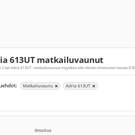
ia 613UT matkailuvaunut
 2 kpl Adria 613UT -matkailuvaunua myydään alla olevien ilmoitusten kautta 8 00
uehdot:
Matkailuvaunu
Adria 613UT
Ilmoitus