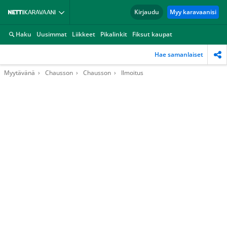
Kirjaudu
Myy karavaanisi
Haku
Uusimmat
Liikkeet
Pikalinkit
Fiksut kaupat
Hae samanlaiset
Myytävänä
Chausson
Chausson
Ilmoitus