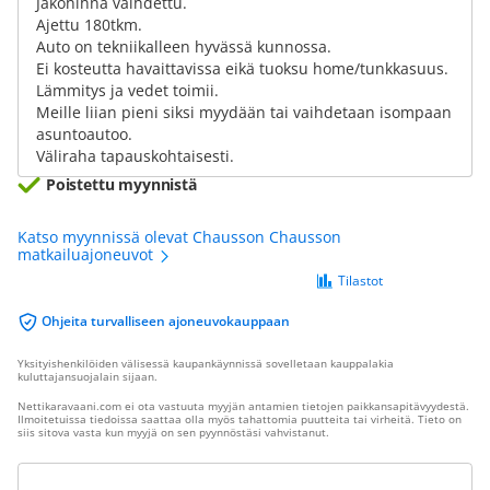
Jakohihna vaihdettu.
Ajettu 180tkm.
Auto on tekniikalleen hyvässä kunnossa.
Ei kosteutta havaittavissa eikä tuoksu home/tunkkasuus.
Lämmitys ja vedet toimii.
Meille liian pieni siksi myydään tai vaihdetaan isompaan
asuntoautoo.
Väliraha tapauskohtaisesti.
Poistettu myynnistä
Katso myynnissä olevat Chausson Chausson
matkailuajoneuvot
Tilastot
Ohjeita turvalliseen ajoneuvokauppaan
Yksityishenkilöiden välisessä kaupankäynnissä sovelletaan kauppalakia
kuluttajansuojalain sijaan.
Nettikaravaani.com ei ota vastuuta myyjän antamien tietojen paikkansapitävyydestä.
Ilmoitetuissa tiedoissa saattaa olla myös tahattomia puutteita tai virheitä. Tieto on
siis sitova vasta kun myyjä on sen pyynnöstäsi vahvistanut.