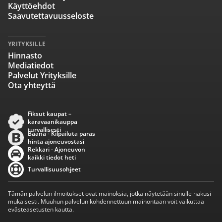
Käyttöehdot
Saavutettavuusseloste
YRITYKSILLE
Hinnasto
Mediatiedot
Palvelut Yrityksille
Ota yhteyttä
Fiksut kaupat –
karavaanikauppa
turvallisesti
Baana - Kilpailuta paras
hinta ajoneuvostasi
Rekkari - Ajoneuvon
kaikki tiedot heti
Turvallisuusohjeet
Tämän palvelun ilmoitukset ovat mainoksia, jotka näytetään sinulle hakusi
mukaisesti. Muuhun palvelun kohdennettuun mainontaan voit vaikuttaa
evästeasetusten kautta.