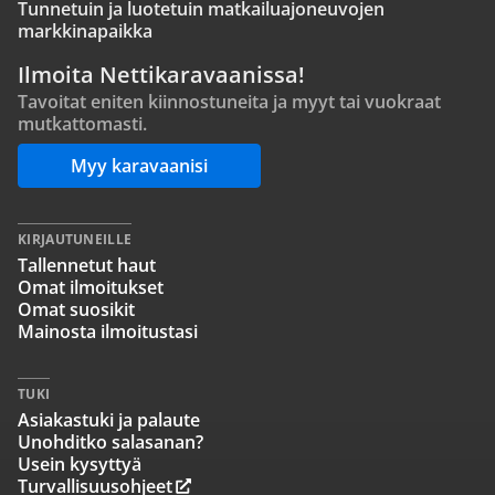
Tunnetuin ja luotetuin matkailuajoneuvojen
markkinapaikka
Ilmoita Nettikaravaanissa!
Tavoitat eniten kiinnostuneita ja myyt tai vuokraat
mutkattomasti.
Myy karavaanisi
KIRJAUTUNEILLE
Tallennetut haut
Omat ilmoitukset
Omat suosikit
Mainosta ilmoitustasi
TUKI
Asiakastuki ja palaute
Unohditko salasanan?
Usein kysyttyä
Turvallisuusohjeet