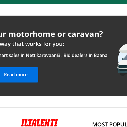
our motorhome or caravan?
way that works for you:
art sales in Nettikaravaani
3.
Bid dealers in Baana
Read more
MOST POPU