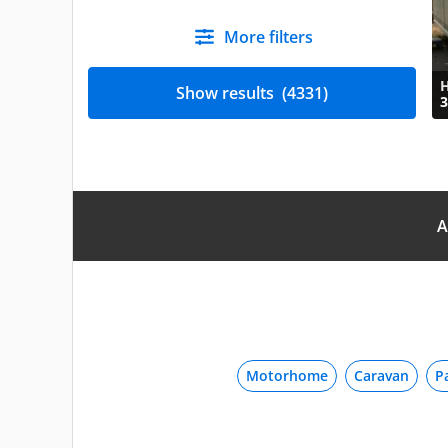
More filters
Show results
(4331)
3
A
Motorhome
Caravan
P