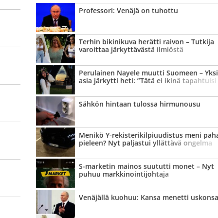
Professori: Venäjä on tuhottu
Terhin bikinikuva herätti raivon – Tutkija
varoittaa järkyttävästä ilmiöstä
Perulainen Nayele muutti Suomeen – Yksi
asia järkytti heti: ”Tätä ei ikinä tapahtuisi
kotimaassani”
Sähkön hintaan tulossa hirmunousu
Menikö Y-rekisterikilpiuudistus meni pah
pieleen? Nyt paljastui yllättävä ongelma
S-marketin mainos suututti monet – Nyt
puhuu markkinointi­johtaja
Venäjällä kuohuu: Kansa menetti uskons