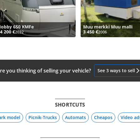
Hobby 650 KMFe
Muu merkki Muu malli
4 200 €
3 450 €
2022
2006
re you thinking of selling your vehicle?
See 3 ways to sell
SHORTCUTS
ark model
Picnik-Trucks
Automats
Cheapos
Video ad