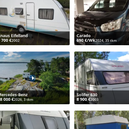
naus Eifelland
Carado
 700 €
690 €/Wk
2002
2024, 35 tkm
ercedes-Benz
Solifer 630
8 000 €
8 900 €
2026, 3 tkm
2003