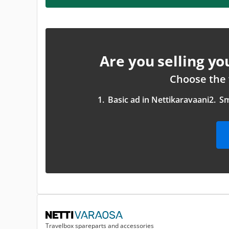
Are you selling y
Choose the 
1.
Basic ad in Nettikaravaani
2.
Sm
Travelbox spareparts and accessories