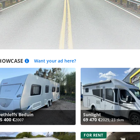
HOWCASE
Want your ad here?
ethleffs Beduin
Sunlight
5 400 €
69 470 €
2007
2025, 23 tkm
FOR RENT