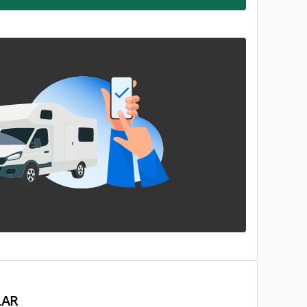
ensirekisteröinneissä
kaksijakoinen
markkinakuva
LAR