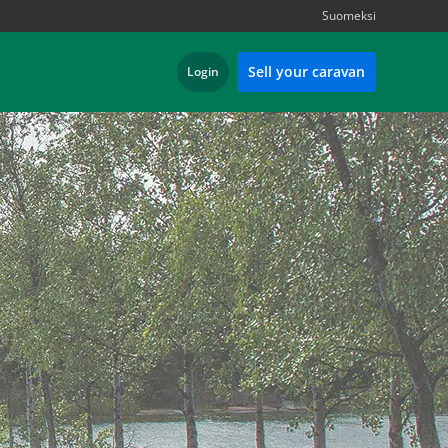
Suomeksi
Sell your caravan
Login