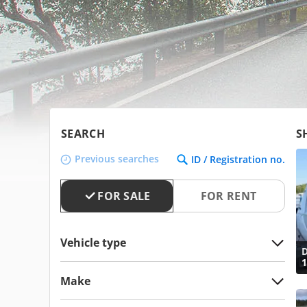
SEARCH
S
Previous searches
ID / Registration no.
FOR SALE
FOR RENT
Vehicle type
D
1
Make