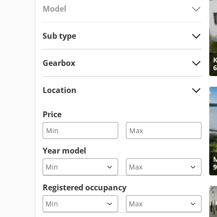
Model
Sub type
K
Gearbox
6
Location
Price
Year model
M
9
Registered occupancy