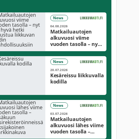
News
04.08.2026
Matkailuautojen
alkuvuosi viime
vuoden tasolla – nyt
on hyvä hetki
tutustua liikkuvan
News
kodin
mahdollisuuksiin
20.07.2026
Kesäreissu liikkuvalla
kodilla
News
03.07.2026
Matkailuautojen
alkuvuosi lähes viime
vuoden tasolla –
kesäkuun