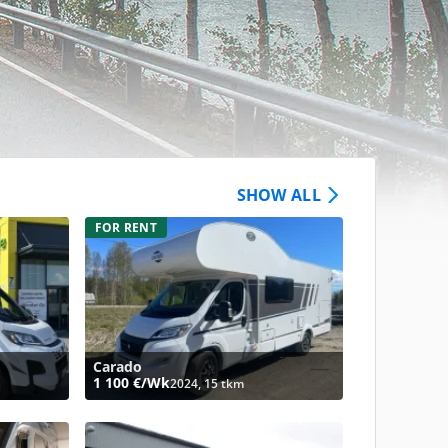
SHOW ALL
FOR RENT
Carado
1 100 €/Wk
2024, 15 tkm