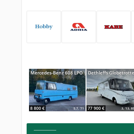
Mercedes-Benz 608 LPO
Dethleffs Globetrotte
8 800 €
77 900 €
5.7, '71
3, '13, 