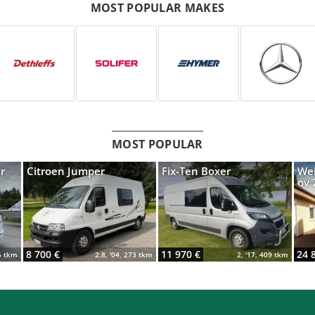
MOST POPULAR MAKES
MOST POPULAR
r
Citroen Jumper
Fix-Ten Boxer
Wei
ov 
8 700 €
11 970 €
24 
85 tkm
2.8, '04, 273 tkm
2, '17, 409 tkm