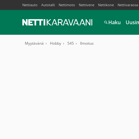
Nettiauto
Autotalli
Nettimoto
Nettivene
Nettikone
Nettivaraosa
Haku
Uusi
Myytävänä
Hobby
545
Ilmoitus