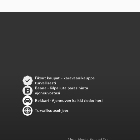
Fiksut kaupat – karavaanikauppa
turvallisesti
Baana - Kilpailuta paras hinta
ajoneuvostasi
Rekkari - Ajoneuvon kaikki tiedot heti
Turvallisuusohjeet
Alma Media Finland Oy