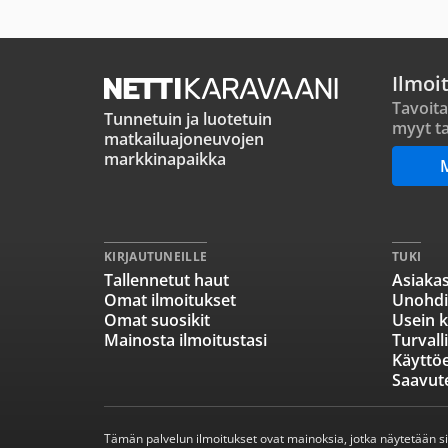
Ilmoi
Tavoita
Tunnetuin ja luotetuin
myyt ta
matkailuajoneuvojen
markkinapaikka
KIRJAUTUNEILLE
TUKI
Tallennetut haut
Asiakas
Omat ilmoitukset
Unohdi
Omat suosikit
Usein k
Mainosta ilmoitustasi
Turvall
Käyttö
Saavut
Tämän palvelun ilmoitukset ovat mainoksia, jotka näytetään s