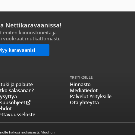
ta Nettikaravaanissa!
t eniten kiinnostuneita ja
i vuokraat mutkattomasti.
Myy karavaanisi
YRITYKSILLE
tuki ja palaute
Hinnasto
tko salasanan?
Mediatiedot
ysyttyä
Palvelut Yrityksille
isuusohjeet
Ota yhteyttä
ehdot
ettavuusseloste
inulle hakusi mukaisesti. Muuhun