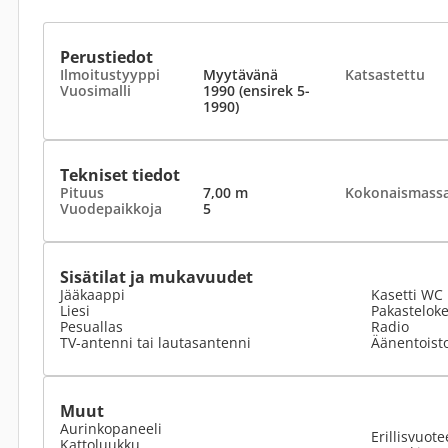
Perustiedot
Ilmoitustyyppi
Myytävänä
Katsastettu
Vuosimalli
1990 (ensirek 5-
1990)
Tekniset tiedot
Pituus
7,00 m
Kokonaismass
Vuodepaikkoja
5
Sisätilat ja mukavuudet
Jääkaappi
Kasetti WC
Liesi
Pakastelok
Pesuallas
Radio
TV-antenni tai lautasantenni
Äänentoist
Muut
Aurinkopaneeli
Erillisvuote
Kattoluukku