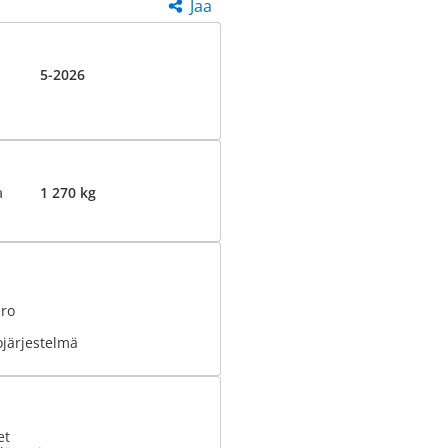
Jaa
5-2026
a
1 270 kg
ero
ojärjestelmä
et