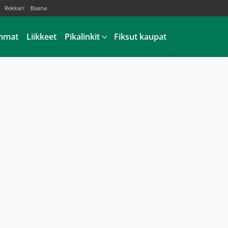
Rekkari
Baana
mmat
Liikkeet
Pikalinkit
Fiksut kaupat