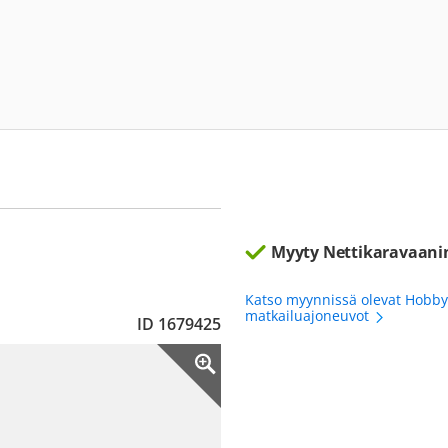
Myyty Nettikaravaani
Katso myynnissä olevat Hobby
matkailuajoneuvot
ID 1679425