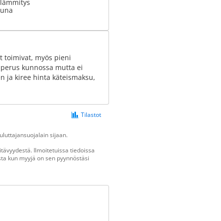
olämmitys
uuna
et toimivat, myös pieni
n perus kunnossa mutta ei
 ja kiree hinta käteismaksu,
Tilastot
luttajansuojalain sijaan.
tävyydestä. Ilmoitetuissa tiedoissa
vasta kun myyjä on sen pyynnöstäsi