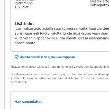
Nestekiert
Pyöräteline
Sähköpatr
Tukijalat
Lisätiedot
Juuri katsastettu asiallisessa kunnossa, kaikki kaasulaitte
aurinkopaneeli löytyy katolta. Ei ole uusi vaunu vaan iha
kuitenkaan nirppanokille.Hinta ilmoituksessa ensimmäinen
nopee nouto
Ohjeita turvalliseen ajoneuvokauppaan
Yksityishenkilöiden välisessä kaupankäynnissä sovelletaan kauppalakia ku
Nettikaravaani.com ei ota vastuuta myyjän antamien tietojen paikkansapi
saattaa olla myös tahattomia puutteita tai virheitä. Tieto on siis sitova 
vahvistanut.
Hae samanlaiset