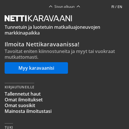
Sivun alkuun
FI
/
EN
Tunnetuin ja luotetuin matkailuajoneuvojen
markkinapaikka
Ilmoita Nettikaravaanissa!
Tavoitat eniten kiinnostuneita ja myyt tai vuokraat
mutkattomasti.
Myy karavaanisi
KIRJAUTUNEILLE
Tallennetut haut
Omat ilmoitukset
Omat suosikit
Mainosta ilmoitustasi
TUKI