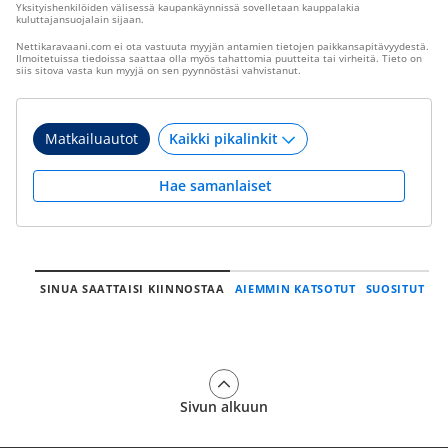
Yksityishenkilöiden välisessä kaupankäynnissä sovelletaan kauppalakia
kuluttajansuojalain sijaan.
Nettikaravaani.com ei ota vastuuta myyjän antamien tietojen paikkansapitävyydestä.
Ilmoitetuissa tiedoissa saattaa olla myös tahattomia puutteita tai virheitä. Tieto on
siis sitova vasta kun myyjä on sen pyynnöstäsi vahvistanut.
Matkailuautot
Hae samanlaiset
SINUA SAATTAISI KIINNOSTAA
AIEMMIN KATSOTUT
SUOSITUT
Sivun alkuun