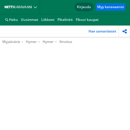
Kirjaudu
Myy karavaanisi
Haku
Uusimmat
Liikkeet
Pikalinkit
Fiksut kaupat
Hae samanlaiset
Myytävänä
Hymer
Hymer
Ilmoitus