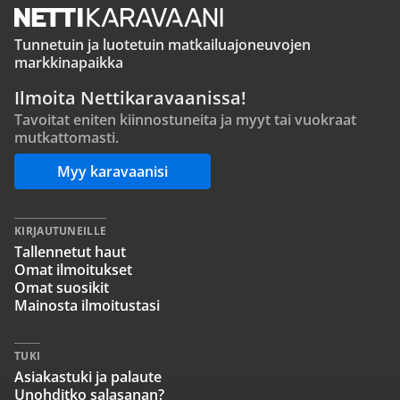
Tunnetuin ja luotetuin matkailuajoneuvojen
markkinapaikka
Ilmoita Nettikaravaanissa!
Tavoitat eniten kiinnostuneita ja myyt tai vuokraat
mutkattomasti.
Myy karavaanisi
KIRJAUTUNEILLE
Tallennetut haut
Omat ilmoitukset
Omat suosikit
Mainosta ilmoitustasi
TUKI
Asiakastuki ja palaute
Unohditko salasanan?