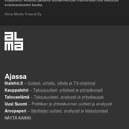
mukaisesti. Muuhun palvelun kohdennettuun mainontaan voit vaikuttaa
evästeasetusten kautta.
Alma Media Finland Oy