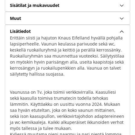
Sisätilat ja mukavuudet
Muut
Lisätiedot
Erittäin siisti ja hajuton Knaus Eifelland hyvällä pohjalla
lapsiperheelle. Vaunun keulassa parivuode sekä wc,
keskellä ruokailuryhmä ja keittiö ja perällä kerrossänky.
Ruokailuryhmän saa muunnettua vuoteeksi. Säilytystilaa
on myöskin hyvin parisängyn alla, useita kaapistoja sekä
kerrosängyn ja ruokailupenkkien alla. Vaunua on talvet
säilytetty hallissa suojassa.
Vaunussa on Tv, joka toimii verkkovirralla. Kaasuliesi
sekä kaasulla toimiva trumatecin todella tehokas
lämmitin. Käyttöakku on uusittu vuonna 2024. Mukaan
saa hyvän etuteltan, joka on koko vaunun mittainen,
sekä ison kaasupullon, verkkovirtajohdon adaptereineen
ja wc-kemikaaleja. Kaikki alkuperäiset ikkunoiden verhot
myös tallessa ja tulee mukaan.
Kyljessä muutama pieni naarmu ja pari pientä lommoa,