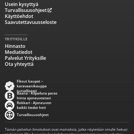
Usein kysyttyä
Turvallisuusohjeet
Käyttöehdot
Saavutettavuusseloste
YRITYKSILLE
Hinnasto
Mediatiedot
Palvelut Yrityksille
Ota yhteyttä
Fiksut kaupat –
karavaanikauppa
turvallisesti
Baana - Kilpailuta paras
hinta ajoneuvostasi
Rekkari - Ajoneuvon
kaikki tiedot heti
Turvallisuusohjeet
Tämän palvelun ilmoitukset ovat mainoksia, jotka näytetään sinulle hakusi