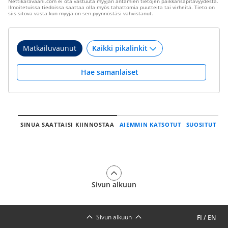
Nettikaravaani.com ei ota vastuuta myyjän antamien tietojen paikkansapitävyydestä.
Ilmoitetuissa tiedoissa saattaa olla myös tahattomia puutteita tai virheitä. Tieto on
siis sitova vasta kun myyjä on sen pyynnöstäsi vahvistanut.
Matkailuvaunut
Hae samanlaiset
SINUA SAATTAISI KIINNOSTAA
AIEMMIN KATSOTUT
SUOSITUT
Sivun alkuun
Sivun alkuun
FI
/
EN