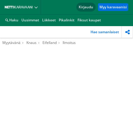
Kirjaudu
Myy karavaanisi
Haku
Uusimmat
Liikkeet
Pikalinkit
Fiksut kaupat
Hae samanlaiset
Myytävänä
Knaus
Eifelland
Ilmoitus