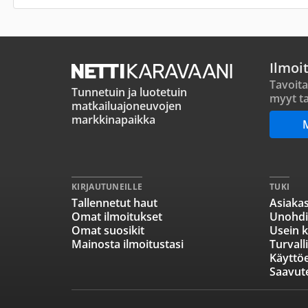
Ilmoi
Tavoita
Tunnetuin ja luotetuin
myyt ta
matkailuajoneuvojen
markkinapaikka
KIRJAUTUNEILLE
TUKI
Tallennetut haut
Asiakas
Omat ilmoitukset
Unohdi
Omat suosikit
Usein k
Mainosta ilmoitustasi
Turvall
Käyttö
Saavut