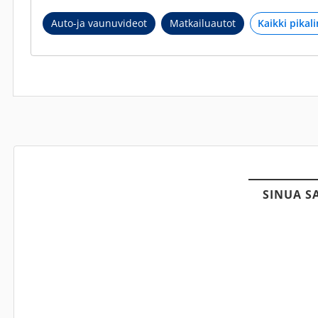
Auto-ja vaunuvideot
Matkailuautot
SINUA S