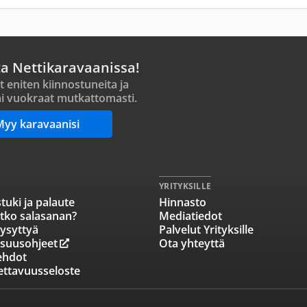
ta Nettikaravaanissa!
t eniten kiinnostuneita ja
i vuokraat mutkattomasti.
Myy karavaanisi
YRITYKSILLE
tuki ja palaute
Hinnasto
tko salasanan?
Mediatiedot
ysyttyä
Palvelut Yrityksille
isuusohjeet
Ota yhteyttä
ehdot
ettavuusseloste