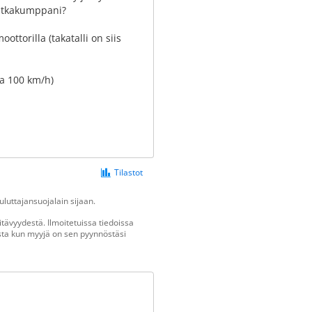
matkakumppani?
ttorilla (takatalli on siis
aa 100 km/h)
Tilastot
luttajansuojalain sijaan.
tävyydestä. Ilmoitetuissa tiedoissa
vasta kun myyjä on sen pyynnöstäsi