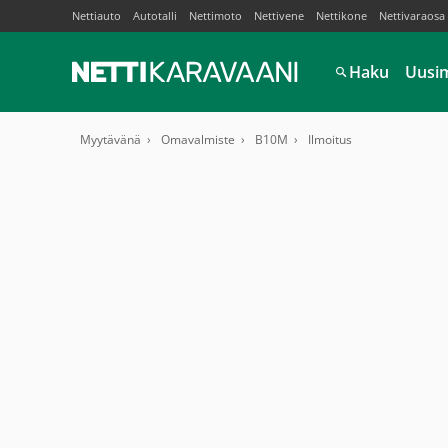
Nettiauto
Autotalli
Nettimoto
Nettivene
Nettikone
Nettivaraosa
Haku
Uusi
Myytävänä
Omavalmiste
B10M
Ilmoitus