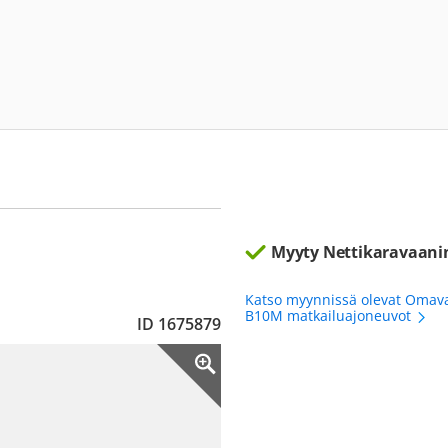
Myyty Nettikaravaani
Katso myynnissä olevat Omav
B10M matkailuajoneuvot
ID 1675879