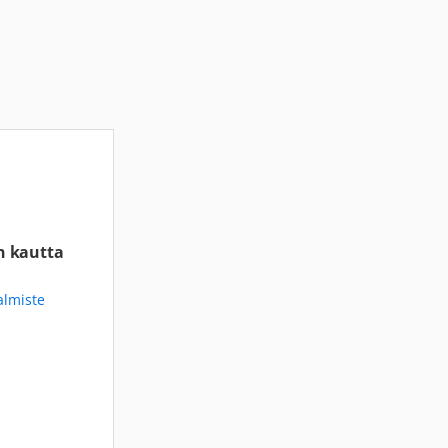
n kautta
almiste