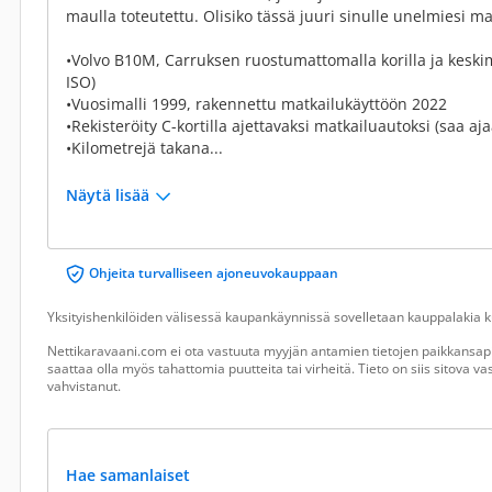
maulla toteutettu. Olisiko tässä juuri sinulle unelmiesi 
•Volvo B10M, Carruksen ruostumattomalla korilla ja keskimoo
ISO)
•Vuosimalli 1999, rakennettu matkailukäyttöön 2022
•Rekisteröity C-kortilla ajettavaksi matkailuautoksi (saa aj
•Kilometrejä takana...
Näytä lisää
Ohjeita turvalliseen ajoneuvokauppaan
Yksityishenkilöiden välisessä kaupankäynnissä sovelletaan kauppalakia ku
Nettikaravaani.com ei ota vastuuta myyjän antamien tietojen paikkansapi
saattaa olla myös tahattomia puutteita tai virheitä. Tieto on siis sitova 
vahvistanut.
Hae samanlaiset