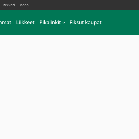
Rekkari
Baana
mmat
Liikkeet
Pikalinkit
Fiksut kaupat