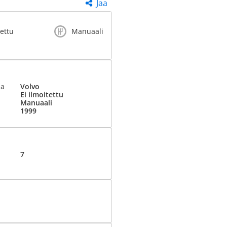
Jaa
tettu
Manuaali
ja
Volvo
Ei ilmoitettu
Manuaali
1999
7