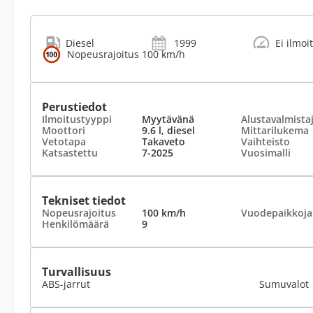
Diesel
1999
Ei ilmoi
Nopeusrajoitus 100 km/h
Perustiedot
Ilmoitustyyppi
Myytävänä
Alustavalmista
Moottori
9.6 l, diesel
Mittarilukema
Vetotapa
Takaveto
Vaihteisto
Katsastettu
7-2025
Vuosimalli
Tekniset tiedot
Nopeusrajoitus
100 km/h
Vuodepaikkoja
Henkilömäärä
9
Turvallisuus
ABS-jarrut
Sumuvalot