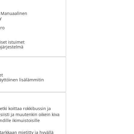
: Manuaalinen
y
ero
set istuimet
ojärjestelmä
et
äyttöinen lisälämmitin
tki koittaa rokkibussin ja
siisti ja muutenkin oikein kiva
dille ikimuistoisille
tarkkaan mietitty ja hyvällä