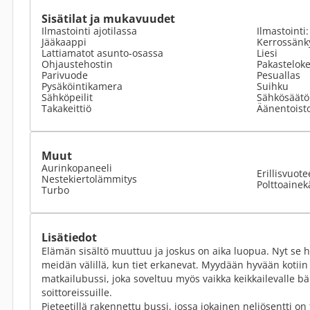
Sisätilat ja mukavuudet
Ilmastointi ajotilassa
Ilmastointi
Jääkaappi
Kerrossänk
Lattiamatot asunto-osassa
Liesi
Ohjaustehostin
Pakastelok
Parivuode
Pesuallas
Pysäköintikamera
Suihku
Sähköpeilit
Sähkösäätöi
Takakeittiö
Äänentoist
Muut
Aurinkopaneeli
Erillisvuote
Nestekiertolämmitys
Polttoainek
Turbo
Lisätiedot
Elämän sisältö muuttuu ja joskus on aika luopua. Nyt se he
meidän välillä, kun tiet erkanevat. Myydään hyvään kotiin 
matkailubussi, joka soveltuu myös vaikka keikkailevalle bän
soittoreissuille.
Pieteetillä rakennettu bussi, jossa jokainen neliösentti on 