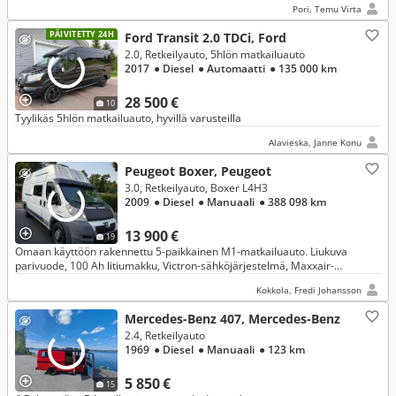
Pori, Temu Virta
PÄIVITETTY 24H
Ford Transit 2.0 TDCi, Ford
2.0, Retkeilyauto, 5hlön matkailuauto
2017
● Diesel
● Automaatti
● 135 000 km
28 500 €
10
Tyylikäs 5hlön matkailuauto, hyvillä varusteilla
Alavieska, Janne Konu
Peugeot Boxer, Peugeot
3.0, Retkeilyauto, Boxer L4H3
2009
● Diesel
● Manuaali
● 388 098 km
13 900 €
19
Omaan käyttöön rakennettu 5-paikkainen M1-matkailuauto. Liukuva
parivuode, 100 Ah litiumakku, Victron-sähköjärjestelmä, Maxxair-
kattotuuletin ja luotettava 3.0 HDi Ivecon ketjukone.
Kokkola, Fredi Johansson
Mercedes-Benz 407, Mercedes-Benz
2.4, Retkeilyauto
1969
● Diesel
● Manuaali
● 123 km
5 850 €
15