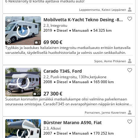
6 Rekisteröity B kortilla ajettava matkailu auto!
Lappeenranta, Kalevi Leppänen
Mobilvetta K-Yacht Tekno Desing -89, Fiat
2.3, Integroitu
2019
● Diesel
● Manuaali
● 54 325 km
69 900 €
3
Tyylikäs ja laadukas Italialainen integroitu matkailuauto erittäin kattavalla
varustelulla, täydellisellä huoltohistorialla ja valmis uusiin seikkailuihin.
Sipoo, Asmo Pitkänen
Carado T345, Ford
2.2, Puoli-integroitu, 130hv,ketjukone
2008
● Diesel
● Manuaali
● 165 000 km
27 300 €
20
Suositun korimallin jämäkkä matkailukampe olisi valmiina palvelemaan
seuraavaa omistajaa. CaradoT345 on avarapohjainen näppärän kokoinen
perushyvä matkailuauto.
Pornainen, Jarmo Kaverinen
Bürstner Marano A590, Fiat
2.3, Alkovi
2007
● Diesel
● Manuaali
● 170 252 km