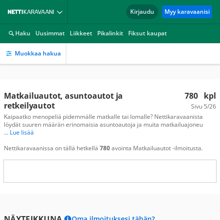
Kirjaudu
Myy karavaanisi
Haku
Uusimmat
Liikkeet
Pikalinkit
Fiksut kaupat
Muokkaa hakua
Matkailuautot, asuntoautot ja
780
kpl
retkeilyautot
Sivu
5/26
Kaipaatko menopeliä pidemmälle matkalle tai lomalle? Nettikaravaanista
löydät suuren määrän erinomaisia asuntoautoja ja muita matkailuajoneu
... Lue lisää
Nettikaravaanissa on tällä hetkellä
780
avointa Matkailuautot -ilmoitusta.
NÄYTEIKKUNA
Oma ilmoituksesi tähän?