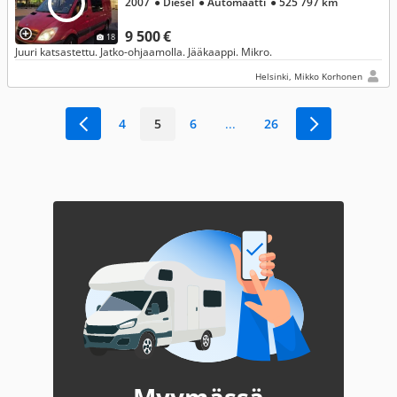
2007
● Diesel
● Automaatti
● 525 797 km
9 500 €
18
Juuri katsastettu. Jatko-ohjaamolla. Jääkaappi. Mikro.
Helsinki, Mikko Korhonen
4
5
6
...
26