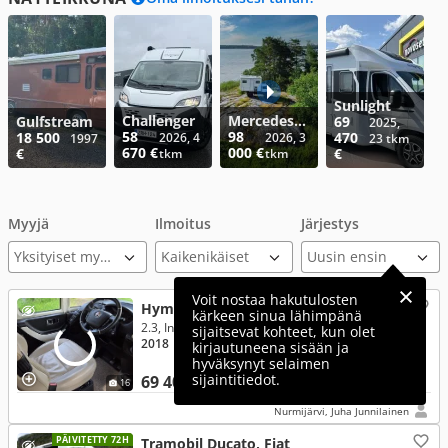
Sunlight
Challenger
Mercedes-Benz
Gulfstream
69
2025,
58
98
18 500
470
2026, 4
2026, 3
1997
23 tkm
670 €
000 €
€
€
tkm
tkm
Myyjä
Ilmoitus
Järjestys
Yksityiset myyjät
Voit nostaa hakutulosten
Hymer Exsis, Fiat
kärkeen sinua lähimpänä
2.3, Integroitu, Ex588
sijaitsevat kohteet, kun olet
2018
● Diesel
● Automaatti
● 46 000 km
kirjautuneena sisään ja
hyväksynyt selaimen
sijaintitiedot.
69 400 €
16
Nurmijärvi, Juha Junnilainen
PÄIVITETTY 72H
Tramobil Ducato, Fiat