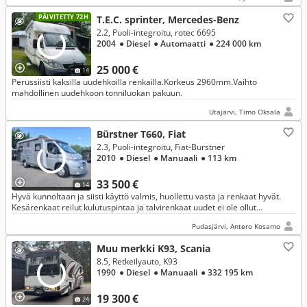
PÄIVITETTY 72H
T.E.C. sprinter, Mercedes-Benz
2.2, Puoli-integroitu, rotec 6695
2004
● Diesel
● Automaatti
● 224 000 km
25 000 €
14
Perussiisti kaksilla uudehkoilla renkailla.Korkeus 2960mm.Vaihto
mahdollinen uudehkoon tonniluokan pakuun.
Utajärvi, Timo Oksala
Bürstner T660, Fiat
2.3, Puoli-integroitu, Fiat-Burstner
2010
● Diesel
● Manuaali
● 113 km
33 500 €
14
Hyvä kunnoltaan ja siisti käyttö valmis, huollettu vasta ja renkaat hyvät.
Kesärenkaat reilut kulutuspintaa ja talvirenkaat uudet ei ole ollut
talvikäytössä!
Pudasjärvi, Antero Kosamo
Muu merkki K93, Scania
8.5, Retkeilyauto, K93
1990
● Diesel
● Manuaali
● 332 195 km
19 300 €
24