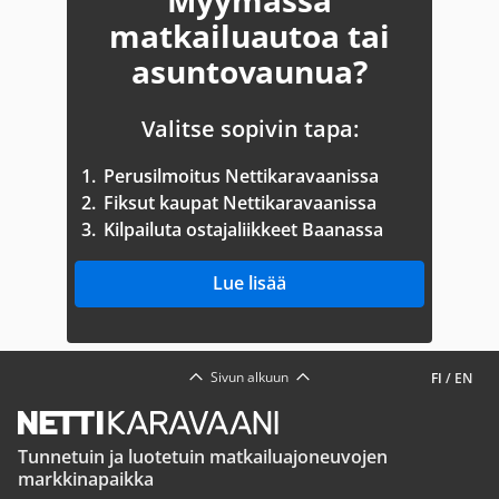
Myymässä
matkailuautoa tai
asuntovaunua?
Valitse sopivin tapa:
1.
Perusilmoitus Nettikaravaanissa
2.
Fiksut kaupat Nettikaravaanissa
3.
Kilpailuta ostajaliikkeet Baanassa
Lue lisää
Sivun alkuun
FI
/
EN
Tunnetuin ja luotetuin matkailuajoneuvojen
markkinapaikka