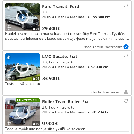
Ford Transit, Ford
2.2
2016
● Diesel
● Manuaali
● 155 300 km
29 400 €
24
Huolella rakennettu ja matkailuautoksi rekisteröity Ford Transit. Tyylikäs
sisustus, aurinkopaneeli, laadukas sähköjärjestelmä ja heti valmiina uusiin
seikkailuihin.
Espoo, Camilla Savtschenko
LMC Ducato, Fiat
2.3, Puoli-integroitu
2008
● Diesel
● Manuaali
● 87 000 km
33 900 €
24
Tosisiisti vähänajettu
Kokkola, Tom Saarinen
PÄIVITETTY 24H
Roller Team Roller, Fiat
2.0, Puoli-integroitu
2002
● Diesel
● Manuaali
● 301 234 km
9 900 €
10
Todella hyväkuntoinen ja siisti yksilö ikäisekseen.