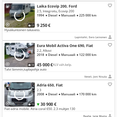
Laika Ecovip 200, Ford
2.5, Integroitu, Ecovip 200
1994
● Diesel
● Manuaali
● 225 000 km
9 250 €
19
Hyväkuntoinen takaveto.
Lapinlahti, Eero Leinonen
Eura Mobil Activa One 690, Fiat
2.2, Alkovi
2018
● Diesel
● Manuaali
● 122 000 km
45 000 €
ALV väh.kelp.
18
Talvi lämmin,tuplapohja auto
Veteli, Joni Nisula
Adria 650, Fiat
2.3
2008
● Diesel
● Manuaali
● 170 000 km
30 900 €
19
Fiat-adria mobile. Atria coral 650. 2.3 multjet 130
Raahe, Jane Musta