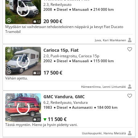
2.3, Retkeilyauto
2008
● Diesel
● Manuaali
● 214 000 km
20 900 €
12
Myydään tai vaihdetaan tehdastekoinen näppärä ja kevyt Fiat Ducato
Tramobil
Juva, Kari Markkanen
Carioca 15p, Fiat
2.0, Puoli-integroitu, Carioca 15p
2002
● Diesel
● Manuaali
● 115 000 km
17 500 €
22
Vähän ajettu.
Hämeenlinna, Lenni Lintumäki
GMC Vandura, GMC
6.2, Retkeilyauto, Vandura
1983
● Diesel
● Automaatti
● 184 000 km
11 500 €
20
Tästä myyntiin. Hieno ja hyvin pidetty vani.
Uusikaupunki, Hannu Metsälä