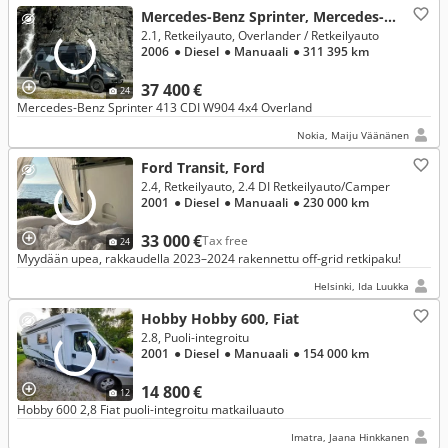
Mercedes-Benz Sprinter, Mercedes-Benz
2.1, Retkeilyauto, Overlander / Retkeilyauto
2006
● Diesel
● Manuaali
● 311 395 km
37 400 €
24
Mercedes-Benz Sprinter 413 CDI W904 4x4 Overland
Nokia, Maiju Väänänen
Ford Transit, Ford
2.4, Retkeilyauto, 2.4 DI Retkeilyauto/Camper
2001
● Diesel
● Manuaali
● 230 000 km
33 000 €
Tax free
24
Myydään upea, rakkaudella 2023–2024 rakennettu off-grid retkipaku!
Helsinki, Ida Luukka
Hobby Hobby 600, Fiat
2.8, Puoli-integroitu
2001
● Diesel
● Manuaali
● 154 000 km
14 800 €
12
Hobby 600 2,8 Fiat puoli-integroitu matkailuauto
Imatra, Jaana Hinkkanen