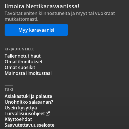
Ilmoita Nettikaravaanissa!
Tavoitat eniten kiinnostuneita ja myyt tai vuokraat
mutkattomasti.
Myy karavaanisi
KIRJAUTUNEILLE
Tallennetut haut
Omat ilmoitukset
Omat suosikit
Mainosta ilmoitustasi
TUKI
Asiakastuki ja palaute
Unohditko salasanan?
Usein kysyttyä
Turvallisuusohjeet
Käyttöehdot
Saavutettavuusseloste