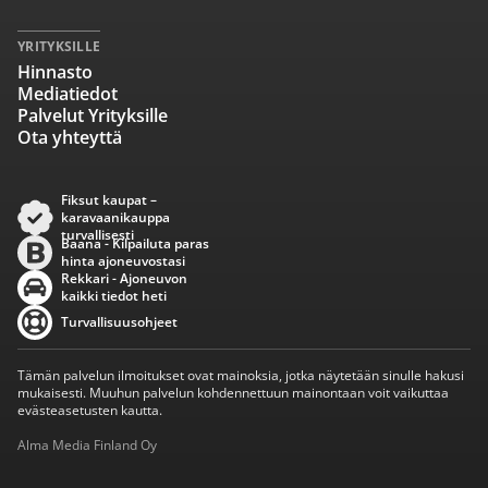
YRITYKSILLE
Hinnasto
Mediatiedot
Palvelut Yrityksille
Ota yhteyttä
Fiksut kaupat –
karavaanikauppa
turvallisesti
Baana - Kilpailuta paras
hinta ajoneuvostasi
Rekkari - Ajoneuvon
kaikki tiedot heti
Turvallisuusohjeet
Tämän palvelun ilmoitukset ovat mainoksia, jotka näytetään sinulle hakusi
mukaisesti. Muuhun palvelun kohdennettuun mainontaan voit vaikuttaa
evästeasetusten kautta.
Alma Media Finland Oy