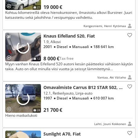
19 000 €
21
Kohtuu kilometreillä oleva hienokuntoinen, ilmastoitu alkovi Burstner. Juuri
katsastettu sekä jakohihna / vesipumppu vaihdettu.
Kangasniemi, Henri Kytömaa
Knaus Eifelland 520, Fiat
1.9, Alkovi
2001
● Diesel
● Manuaali
● 188 641 km
8 000 €
Tax free
12
Myyn vanhan Knaus Eifelland 520 autoni kesän päätteeksi vähäisen käytön
takia. Auto on ollut minulla viisi vuotta ja seissyt lämmitettynä
kausipaikalla ulkosalla.
Vantaa, Aki Väliaho
Omavalmiste Carrus B12 STAR 502, Volvo
12.1, Retkeilyauto, Linja-auto
1997
● Diesel
● Manuaali
● 610 007 km
21 700 €
24
Hieno matkailukoti
Lahti, Jouni Kokkonen
Sunlight A70, Fiat