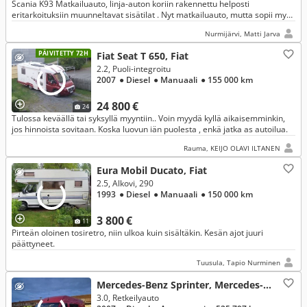
Scania K93 Matkailuauto, linja-auton koriin rakennettu helposti
eritarkoituksiin muunneltavat sisätilat . Nyt matkailuauto, mutta sopii myös
mm. myymälä-tai ravintola-autoksi tms.
Nurmijärvi, Matti Jarva
PÄIVITETTY 72H
Fiat Seat T 650, Fiat
2.2, Puoli-integroitu
2007
● Diesel
● Manuaali
● 155 000 km
24 800 €
24
Tulossa keväällä tai syksyllä myyntiin.. Voin myydä kyllä aikaisemminkin,
jos hinnoista sovitaan. Koska luovun iän puolesta , enkä jatka as autoilua.
Rauma, KEIJO OLAVI ILTANEN
Eura Mobil Ducato, Fiat
2.5, Alkovi, 290
1993
● Diesel
● Manuaali
● 150 000 km
3 800 €
11
Pirteän oloinen tosiretro, niin ulkoa kuin sisältäkin. Kesän ajot juuri
päättyneet.
Tuusula, Tapio Nurminen
Mercedes-Benz Sprinter, Mercedes-Benz
3.0, Retkeilyauto