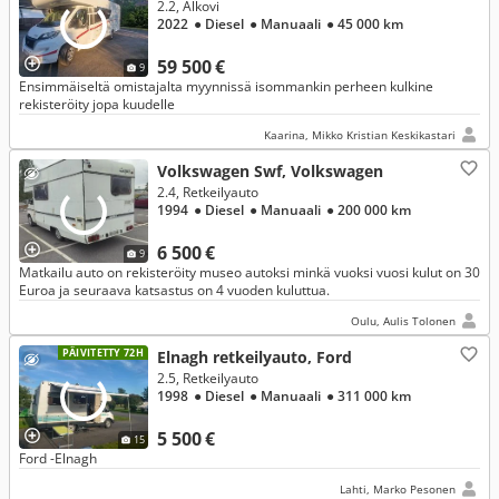
2.2, Alkovi
2022
● Diesel
● Manuaali
● 45 000 km
59 500 €
9
Ensimmäiseltä omistajalta myynnissä isommankin perheen kulkine
rekisteröity jopa kuudelle
Kaarina, Mikko Kristian Keskikastari
Volkswagen Swf, Volkswagen
2.4, Retkeilyauto
1994
● Diesel
● Manuaali
● 200 000 km
6 500 €
9
Matkailu auto on rekisteröity museo autoksi minkä vuoksi vuosi kulut on 30
Euroa ja seuraava katsastus on 4 vuoden kuluttua.
Oulu, Aulis Tolonen
PÄIVITETTY 72H
Elnagh retkeilyauto, Ford
2.5, Retkeilyauto
1998
● Diesel
● Manuaali
● 311 000 km
5 500 €
15
Ford -Elnagh
Lahti, Marko Pesonen