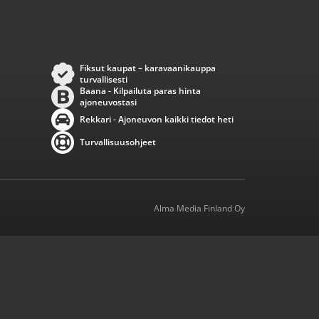
Fiksut kaupat – karavaanikauppa
turvallisesti
Baana - Kilpailuta paras hinta
ajoneuvostasi
Rekkari - Ajoneuvon kaikki tiedot heti
Turvallisuusohjeet
Alma Media Finland Oy