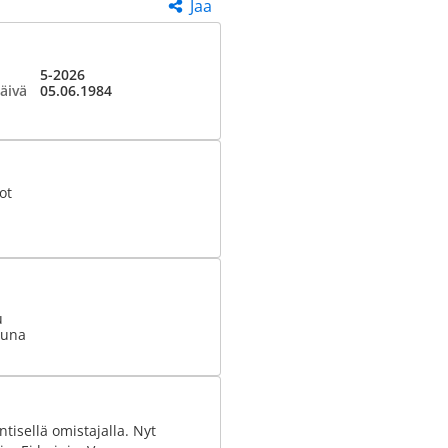
Jaa
5-2026
äivä
05.06.1984
ot
u
uuna
tisellä omistajalla. Nyt