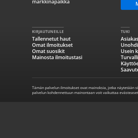
markkinapaikka
KIRJAUTUNEILLE
TUKI
Tallennetut haut
Asiakas
Omat ilmoitukset
Unohdi
Omat suosikit
Usein k
Mainosta ilmoitustasi
Turvall
Käyttö
Saavut
Tämän palvelun ilmoitukset ovat mainoksia, jotka näytetään s
palvelun kohdennettuun mainontaan voit vaikuttaa evästeaset