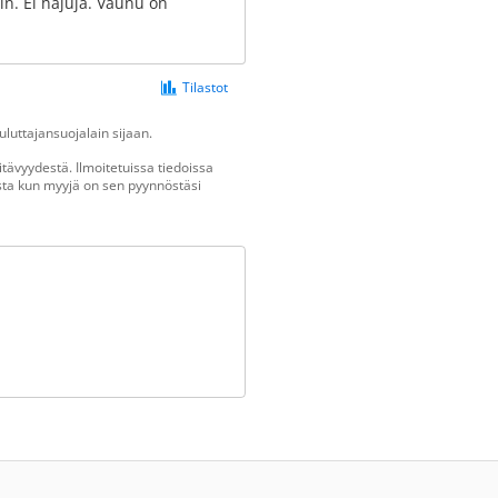
in. Ei hajuja. Vaunu on
Tilastot
luttajansuojalain sijaan.
tävyydestä. Ilmoitetuissa tiedoissa
vasta kun myyjä on sen pyynnöstäsi