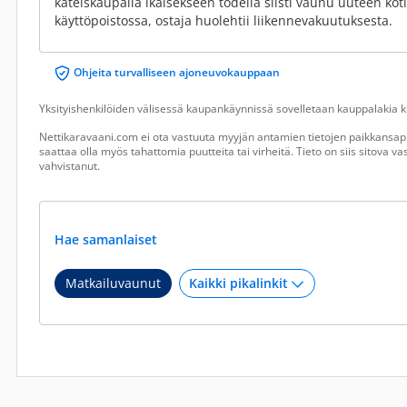
käteiskaupalla ikäisekseen todella siisti vaunu uuteen koti
käyttöpoistossa, ostaja huolehtii liikennevakuutuksesta.
Ohjeita turvalliseen ajoneuvokauppaan
Yksityishenkilöiden välisessä kaupankäynnissä sovelletaan kauppalakia ku
Nettikaravaani.com ei ota vastuuta myyjän antamien tietojen paikkansapi
saattaa olla myös tahattomia puutteita tai virheitä. Tieto on siis sitova 
vahvistanut.
Hae samanlaiset
Matkailuvaunut