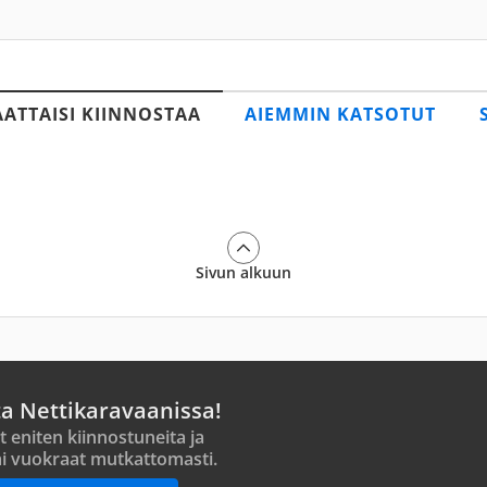
AATTAISI KIINNOSTAA
AIEMMIN KATSOTUT
Sivun alkuun
ta Nettikaravaanissa!
t eniten kiinnostuneita ja
i vuokraat mutkattomasti.