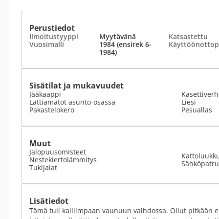
Perustiedot
Ilmoitustyyppi
Myytävänä
Katsastettu
Vuosimalli
1984 (ensirek 6-
Käyttöönottop
1984)
Sisätilat ja mukavuudet
Jääkaappi
Kasettiverh
Lattiamatot asunto-osassa
Liesi
Pakastelokero
Pesuallas
Muut
Jalopuusomisteet
Kattoluukk
Nestekiertolämmitys
Sähköpatr
Tukijalat
Lisätiedot
Tämä tuli kalliimpaan vaunuun vaihdossa. Ollut pitkään en