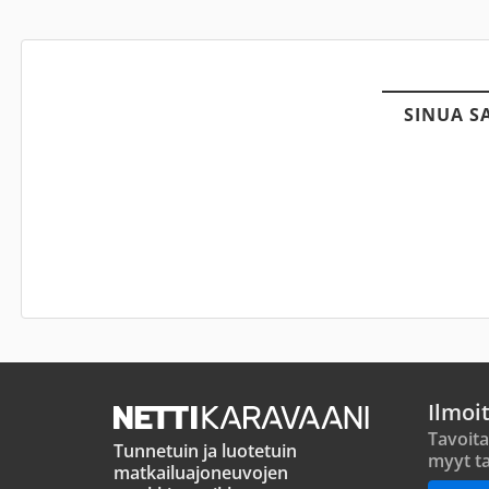
SINUA S
Ilmoi
Tavoita
Tunnetuin ja luotetuin
myyt ta
matkailuajoneuvojen