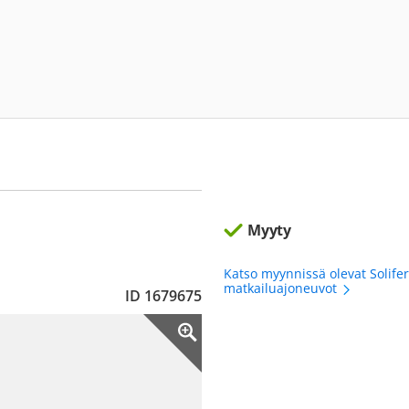
Myyty
Katso myynnissä olevat Solife
matkailuajoneuvot
ID 1679675