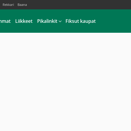
Rekkari
Baana
mmat
Liikkeet
Pikalinkit
Fiksut kaupat