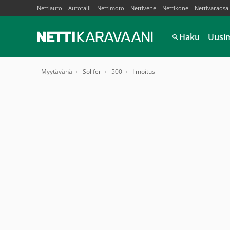
Nettiauto
Autotalli
Nettimoto
Nettivene
Nettikone
Nettivaraosa
Haku
Uusi
Myytävänä
Solifer
500
Ilmoitus