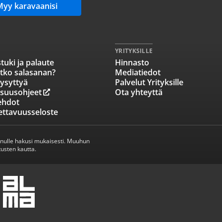
Myy karavaanisi
YRITYKSILLE
tuki ja palaute
Hinnasto
tko salasanan?
Mediatiedot
ysyttyä
Palvelut Yrityksille
isuusohjeet
Ota yhteyttä
ehdot
ettavuusseloste
inulle hakusi mukaisesti. Muuhun
usten kautta.