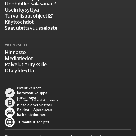
Unohditko salasanan?
Usein kysyttyä
Turvallisuusohjeet
Käyttöehdot
Saavutettavuusseloste
YRITYKSILLE
Hinnasto
Mediatiedot
Palvelut Yrityksille
Ota yhteyttä
Fiksut kaupat –
karavaanikauppa
turvallisesti
Baana - Kilpailuta paras
hinta ajoneuvostasi
Rekkari - Ajoneuvon
kaikki tiedot heti
Turvallisuusohjeet