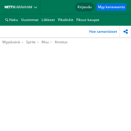
Kirjaudu
Myy karavaanisi
Haku
Uusimmat
Liikkeet
Pikalinkit
Fiksut kaupat
Hae samanlaiset
Myytävänä
Sprite
Muu
Ilmoitus