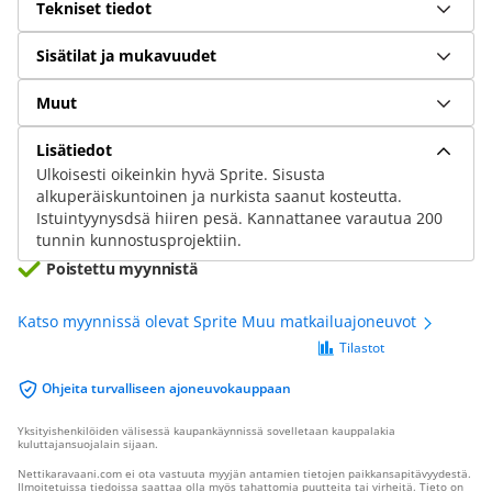
Tekniset tiedot
Sisätilat ja mukavuudet
Muut
Lisätiedot
Ulkoisesti oikeinkin hyvä Sprite. Sisusta
alkuperäiskuntoinen ja nurkista saanut kosteutta.
Istuintyynysdsä hiiren pesä. Kannattanee varautua 200
tunnin kunnostusprojektiin.
Poistettu myynnistä
Katso myynnissä olevat Sprite Muu matkailuajoneuvot
Tilastot
Ohjeita turvalliseen ajoneuvokauppaan
Yksityishenkilöiden välisessä kaupankäynnissä sovelletaan kauppalakia
kuluttajansuojalain sijaan.
Nettikaravaani.com ei ota vastuuta myyjän antamien tietojen paikkansapitävyydestä.
Ilmoitetuissa tiedoissa saattaa olla myös tahattomia puutteita tai virheitä. Tieto on