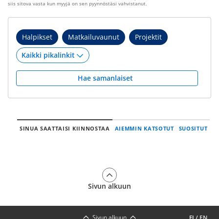
siis sitova vasta kun myyjä on sen pyynnöstäsi vahvistanut.
Halpikset
Matkailuvaunut
Projektit
Hae samanlaiset
SINUA SAATTAISI KIINNOSTAA
AIEMMIN KATSOTUT
SUOSITUT
Sivun alkuun
Sivun alkuun
FI
/
EN