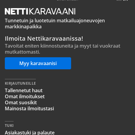
Tunnetuin ja luotetuin matkailuajoneuvojen
markkinapaikka
Ilmoita Nettikaravaanissa!
Tavoitat eniten kiinnostuneita ja myyt tai vuokraat
mutkattomasti.
Myy karavaanisi
KIRJAUTUNEILLE
Tallennetut haut
Omat ilmoitukset
Omat suosikit
Mainosta ilmoitustasi
TUKI
Asiakastuki ja palaute