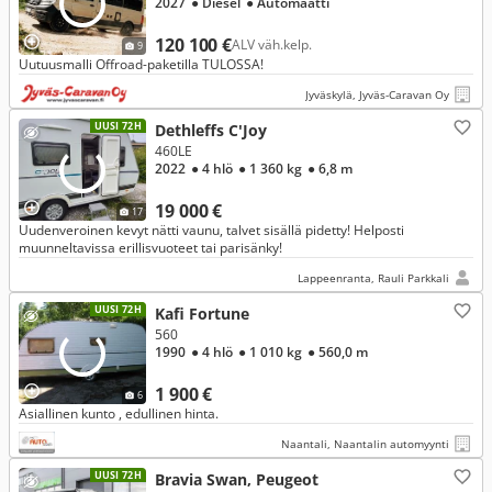
2027
● Diesel
● Automaatti
120 100 €
ALV väh.kelp.
9
Uutuusmalli Offroad-paketilla TULOSSA!
Jyväskylä, Jyväs-Caravan Oy
UUSI 72H
Dethleffs C'Joy
460LE
2022
● 4 hlö
● 1 360 kg
● 6,8 m
19 000 €
17
Uudenveroinen kevyt nätti vaunu, talvet sisällä pidetty! Helposti
muunneltavissa erillisvuoteet tai parisänky!
Lappeenranta, Rauli Parkkali
UUSI 72H
Kafi Fortune
560
1990
● 4 hlö
● 1 010 kg
● 560,0 m
1 900 €
6
Asiallinen kunto , edullinen hinta.
Naantali, Naantalin automyynti
UUSI 72H
Bravia Swan, Peugeot