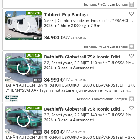
Joensuu, ProCaravan Joensuu
UUSI 72H
Tabbert Pep Pantiga
550 E | Comfort-vuode, tv, induktioliesi **RAHOITUSKORKO 0%**
2023
● 4 hlö
● 2 000 kg
● 7,9 m
34 900 €
ALV väh.kelp.
19
Joensuu, ProCaravan Joensuu
UUSI 72H
Dethleffs Globetrail 75k Iconic Edition, Fiat
2.2, Retkeilyauto, 2.2 MJET 140 hv ** TULOSSA PIAN, ERIKOISMALLI VAIN CARAVANLANDIASTA, ERILLISVUOTEET, AUTOMAATTI**
2026
● Diesel
● Automaatti
84 990 €
ALV väh.kelp.
30
TÄHÄN AUTOON 1,99 % RAHOITUSKORKO + 3000 € LISÄVARUSTEET + 3KK
LYHENNYSVAPAA - Täysin ainutlaatuinen juhlavuoden erikoismalli vain
Caravanlandiasta. Rajattu erä saatavilla vain tämän kesän. Poikkeusel
Kempele, Caravanlandia Kempele
UUSI 72H
Dethleffs Globetrail 75k Iconic Edition, Fiat
2.2, Retkeilyauto, 2.2 MJET 140 hv ** TULOSSA PIAN, ERIKOISMALLI VAIN CARAVANLANDIASTA, ERILLISVUOTEET, AUTOMAATTI**
2026
● Diesel
● Automaatti
84 990 €
ALV väh.kelp.
30
TÄHÄN AUTOON 1,99 % RAHOITUSKORKO + 3000 € LISÄVARUSTEET + 3KK