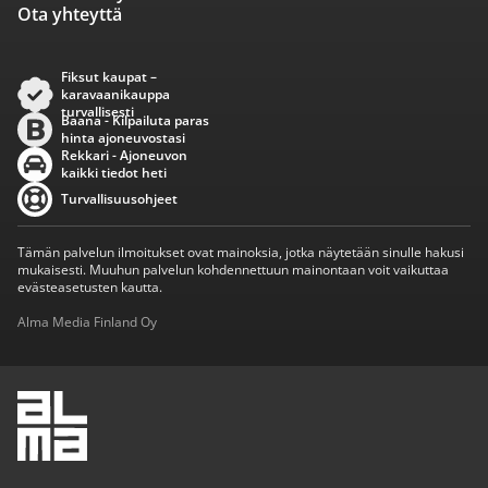
Ota yhteyttä
Fiksut kaupat –
karavaanikauppa
turvallisesti
Baana - Kilpailuta paras
hinta ajoneuvostasi
Rekkari - Ajoneuvon
kaikki tiedot heti
Turvallisuusohjeet
Tämän palvelun ilmoitukset ovat mainoksia, jotka näytetään sinulle hakusi
mukaisesti. Muuhun palvelun kohdennettuun mainontaan voit vaikuttaa
evästeasetusten kautta.
Alma Media Finland Oy