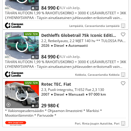
84 990 €
ALV väh.kelp.
30
TÄHÄN AUTOON 1,99 % RAHOITUSKORKO + 3000 € LISÄVARUSTEET + 3KK
LYHENNYSVAPAA - Täysin ainutlaatuinen juhlavuoden erikoismalli vain
Caravanlandiasta. Rajattu erä saatavilla vain tämän kesän. Poikkeusel
Lempäälä, Caravanlandia Lempäälä
UUSI 72H
Dethleffs Globetrail 75k Iconic Edition, Fiat
2.2, Retkeilyauto, 2.2 MJET 140 hv ** TULOSSA PIAN, ERIKOISMALLI VAIN CARAVANLANDIASTA, ERILLISVUOTEET, AUTOMAATTI**
2026
● Diesel
● Automaatti
84 990 €
ALV väh.kelp.
30
TÄHÄN AUTOON 1,99 % RAHOITUSKORKO + 3000 € LISÄVARUSTEET + 3KK
LYHENNYSVAPAA - Täysin ainutlaatuinen juhlavuoden erikoismalli vain
Caravanlandiasta. Rajattu erä saatavilla vain tämän kesän. Poikkeusel
Kokkola, Caravanlandia Kokkola
UUSI 72H
Rotec TEC, Fiat
2.3, Puoli-integroitu, TI 652 Fiat 2,3 130
2007
● Diesel
● Manuaali
● 97 000 km
29 980 €
30
* Vakionopeudensäädin * Ohjaamon ilmastointi * Markiisi *
Moottorilämmitin * Parivuode *
Pori, Rinta-Joupin Autoliike, Pori