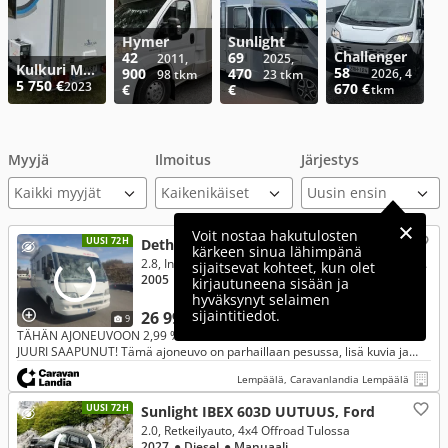
Hymer
Sunlight
Challenger
42
69
2011,
2025,
Kulkuri Muu
58
900
470
2026, 4
98 tkm
23 tkm
5 750 €
2023
670 €
€
€
tkm
Myyjä
Ilmoitus
Järjestys
Kaikki myyjät
Voit nostaa hakutulosten
UUSI 72H
Dethleffs Globetrotter I 6501, Fiat
kärkeen sinua lähimpänä
2.8, Integroitu, 2.8 JTD 128hv ** ALDE, LASKUVUODE, ILMASTOINTI **
sijaitsevat kohteet, kun olet
2005
● Diesel
● Manuaali
● 157 000 km
kirjautuneena sisään ja
hyväksynyt selaimen
sijaintitiedot.
26 990 €
9
TÄHÄN AJONEUVOON 2,99 % RAHOITUSKORKO + 3KK LYHENNYSVAPAA -
JUURI SAAPUNUT! Tämä ajoneuvo on parhaillaan pesussa, lisä kuvia ja
tietoja on tulossa pian!
Lempäälä, Caravanlandia Lempäälä
UUSI 72H
Sunlight IBEX 603D UUTUUS, Ford
2.0, Retkeilyauto, 4x4 Offroad Tulossa
2027
● Diesel
● Manuaali