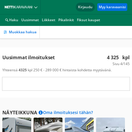
Kirjaudu
Myy karavaanisi
Haku
Uusimmat
Liikkeet
Pikalinkit
Fiksut kaupat
Muokkaa hakua
Uusimmat ilmoitukset
4 325
kpl
Sivu
4/145
Yhteensä
4325
kpl 250 € - 289 000 € hintaista kohdetta myytävänä.
NÄYTEIKKUNA
Oma ilmoituksesi tähän?