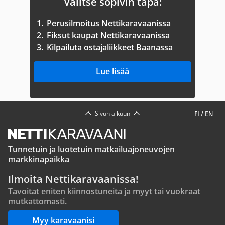
Valitse sopivin tapa:
1.
Perusilmoitus Nettikaravaanissa
2.
Fiksut kaupat Nettikaravaanissa
3.
Kilpailuta ostajaliikkeet Baanassa
Lue lisää
Sivun alkuun
FI
/
EN
Tunnetuin ja luotetuin matkailuajoneuvojen
markkinapaikka
Ilmoita Nettikaravaanissa!
Tavoitat eniten kiinnostuneita ja myyt tai vuokraat
mutkattomasti.
Myy karavaanisi