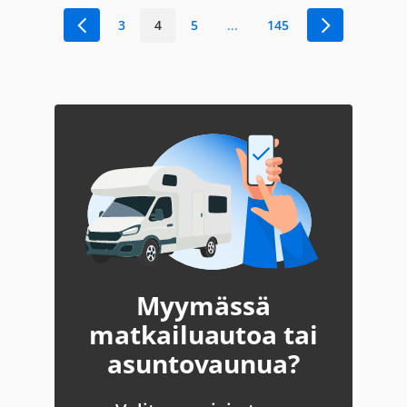
3
4
5
...
145
Myymässä
matkailuautoa tai
asuntovaunua?