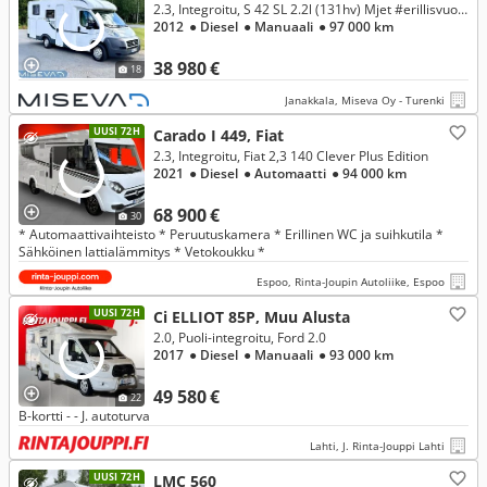
2.3, Integroitu, S 42 SL 2.2l (131hv) Mjet #erillisvuoteet #aurinkopaneeli #truma
2012
● Diesel
● Manuaali
● 97 000 km
38 980 €
18
Janakkala, Miseva Oy - Turenki
UUSI 72H
Carado I 449, Fiat
2.3, Integroitu, Fiat 2,3 140 Clever Plus Edition
2021
● Diesel
● Automaatti
● 94 000 km
68 900 €
30
* Automaattivaihteisto * Peruutuskamera * Erillinen WC ja suihkutila *
Sähköinen lattialämmitys * Vetokoukku *
Espoo, Rinta-Joupin Autoliike, Espoo
UUSI 72H
Ci ELLIOT 85P, Muu Alusta
2.0, Puoli-integroitu, Ford 2.0
2017
● Diesel
● Manuaali
● 93 000 km
49 580 €
22
B-kortti - - J. autoturva
Lahti, J. Rinta-Jouppi Lahti
UUSI 72H
LMC 560