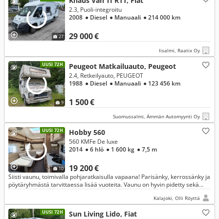
Knaus Van TI R11, Fiat
2.3, Puoli-integroitu
2008
● Diesel
● Manuaali
● 214 000 km
29 000 €
27
Iisalmi, Raatix Oy
UUSI 72H
Peugeot Matkailuauto, Peugeot
2.4, Retkeilyauto, PEUGEOT
1988
● Diesel
● Manuaali
● 123 456 km
1 500 €
9
Suomussalmi, Ämmän Automyynti Oy
UUSI 72H
Hobby 560
560 KMFe De luxe
2014
● 6 hlö
● 1 600 kg
● 7,5 m
19 200 €
10
Siisti vaunu, toimivalla pohjaratkaisulla vapaana! Parisänky, kerrossänky ja
pöytäryhmästä tarvittaessa lisää vuoteita. Vaunu on hyvin pidetty sekä
tarkastettu alan liikkeessä ja todettu kuivaksi.
Kalajoki, Olli Röyttä
UUSI 72H
Sun Living Lido, Fiat