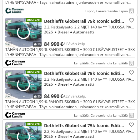
LYHENNYSVAPAA - Täysin ainutlaatuinen juhlavuoden erikoismalli vain
Caravanlandiasta. Rajattu erä saatavilla vain tämän kesän. Poikkeusel
Espoo, Caravanlandia Espoo
UUSI 72H
Dethleffs Globetrail 75k Iconic Edition, Fiat
2.2, Retkeilyauto, 2.2 MJET 140 hv ** TULOSSA PIAN, ERIKOISMALLI VAIN CARAVANLANDIASTA, ERILLISVUOTEET, AUTOMAATTI**
2026
● Diesel
● Automaatti
84 990 €
ALV väh.kelp.
30
TÄHÄN AUTOON 1,99 % RAHOITUSKORKO + 3000 € LISÄVARUSTEET + 3KK
LYHENNYSVAPAA - Täysin ainutlaatuinen juhlavuoden erikoismalli vain
Caravanlandiasta. Rajattu erä saatavilla vain tämän kesän. Poikkeusel
Lempäälä, Caravanlandia Lempäälä
UUSI 72H
Dethleffs Globetrail 75k Iconic Edition, Fiat
2.2, Retkeilyauto, 2.2 MJET 140 hv ** TULOSSA PIAN, ERIKOISMALLI VAIN CARAVANLANDIASTA, ERILLISVUOTEET, AUTOMAATTI**
2026
● Diesel
● Automaatti
84 990 €
ALV väh.kelp.
30
TÄHÄN AUTOON 1,99 % RAHOITUSKORKO + 3000 € LISÄVARUSTEET + 3KK
LYHENNYSVAPAA - Täysin ainutlaatuinen juhlavuoden erikoismalli vain
Caravanlandiasta. Rajattu erä saatavilla vain tämän kesän. Poikkeusel
Lempäälä, Caravanlandia Lempäälä
UUSI 72H
Dethleffs Globetrail 75k Iconic Edition, Fiat
2.2, Retkeilyauto, 2.2 MJET 140 hv ** TULOSSA PIAN, ERIKOISMALLI VAIN CARAVANLANDIASTA, ERILLISVUOTEET, AUTOMAATTI**
2026
● Diesel
● Automaatti