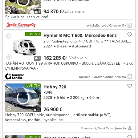
94 370 €
ALV väh.kelp.
5
Seikkailuhaluisen valinta!
Jyväskylä, Jyväs-Caravan Oy
UUSI 72H
Hymer B MC T 600, Mercedes-Benz
2.0, Puoli-integroitu, 417 CDI 170hv ** TALVIPAKETTI, LASKUVUODE, ERILLISVUOTEET, TRUMA DIESEL **
2027
● Diesel
● Automaatti
162 205 €
ALV väh.kelp.
3
TÄHÄN AUTOON 1,99 % RAHOITUSKORKO + 3000 € LISÄVARUSTEET + 3KK
LYHENNYSVAPAA -
Kokkola, Caravanlandia Kokkola
UUSI 72H
Hobby 720
KWFU
2020
● 6 hlö
● 2 200 kg
● 9,0 m
26 900 €
11
Hobby 720 KWFU, alde, aurinkopaneeli, erillinen suihku ja WC,
kerrossänky, markiisi, pyöräteline.
Rovaniemi, Sami Tapio Juusola
UUSI 72H