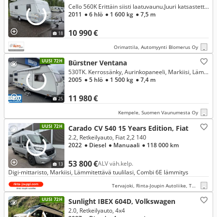
Cello 560K Erittäin siisti laatuvaunu.Juuri katsastettu ja tarkistettu
2011
● 6 hlö
● 1 600 kg
● 7,5 m
10 990 €
18
Orimattila, Automyynti Blomerus Oy
UUSI 72H
Bürstner Ventana
530TK. Kerrossänky, Aurinkopaneeli, Markiisi, Lämmitys kaasu / sähkö ym. Huippusiisti perhevaunu!
2005
● 5 hlö
● 1 500 kg
● 7,4 m
11 980 €
25
Kempele, Suomen Vaunumesta Oy
UUSI 72H
Carado CV 540 15 Years Edition, Fiat
2.2, Retkeilyauto, Fiat 2,2 140
2022
● Diesel
● Manuaali
● 118 000 km
53 800 €
ALV väh.kelp.
13
Digi-mittaristo, Markiisi, Lämmitettävä tuulilasi, Combi 6E lämmitys
Tervajoki, Rinta-Joupin Autoliike, Tervajoki
UUSI 72H
Sunlight IBEX 604D, Volkswagen
2.0, Retkeilyauto, 4x4