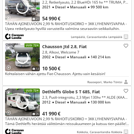
2.2, Retkeilyauto, 2.2 BlueHDi 165 hv ** TRUMA, PARIVUODE, INVERTTERI **
2021
● Diesel
● Manuaali
● 99 500 km
54 990 €
21
TÄHÄN AJONEUVOON 2,99 % RAHOITUSKORKO + 3KK LYHENNYSVAPAA -
Upea retkeilyauto hyvillä varusteilla valmiina seuraaviin seikkailuihin.
Lempäälä, Caravanlandia Lempäälä
UUSI 72H
Chausson Jtd 2.8, Fiat
2.8, Alkovi, Welcome 7
2002
● Diesel
● Manuaali
● 140 214 km
10 500 €
13
Kohtalaisen vähän ajettu Fiat-Chausson. Ajettu vain kesäisin!
Raasepori, Marko Töntsi
UUSI 72H
Dethleffs Globe S T 685, Fiat
2.3, Puoli-integroitu, 2,3 Mjet 130hv ** ALDE (KAASU/SÄHKÖ), SAAREKEVUODE, AURINKOPANEELI **
2012
● Diesel
● Manuaali
● 130 000 km
41 990 €
26
TÄHÄN AJONEUVOON 2,99 % RAHOITUSKORKO + 3KK LYHENNYSVAPAA -
Tämä Dethleffs herättää välittömän reissukuumeen ja kutsuu tien päälle!
Loistavat puitteet ja nautinnollista matkantekoa tarjoava matkakoti
Kokkola, Caravanlandia Kokkola