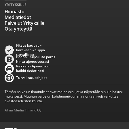
YRITYKSILLE
Hinnasto
Mediatiedot
Palvelut Yrityksille
Ota yhteyttä
Fiksut kaupat –
karavaanikauppa
turvallisesti
Baana - Kilpailuta paras
hinta ajoneuvostasi
Rekkari - Ajoneuvon
kaikki tiedot heti
Turvallisuusohjeet
Tämän palvelun ilmoitukset ovat mainoksia, jotka näytetään sinulle hakusi
mukaisesti. Muuhun palvelun kohdennettuun mainontaan voit vaikuttaa
evästeasetusten kautta.
Alma Media Finland Oy