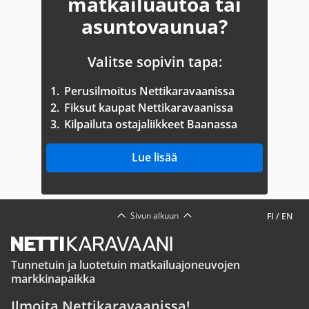
matkailuautoa tai
asuntovaunua?
Valitse sopivin tapa:
1.
Perusilmoitus Nettikaravaanissa
2.
Fiksut kaupat Nettikaravaanissa
3.
Kilpailuta ostajaliikkeet Baanassa
Lue lisää
Sivun alkuun
FI
/
EN
Tunnetuin ja luotetuin matkailuajoneuvojen
markkinapaikka
Ilmoita Nettikaravaanissa!