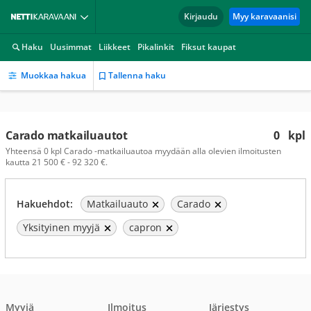
Kirjaudu
Myy karavaanisi
Haku
Uusimmat
Liikkeet
Pikalinkit
Fiksut kaupat
Muokkaa hakua
Tallenna haku
Carado matkailuautot
0
kpl
Yhteensä 0 kpl Carado -matkailuautoa myydään alla olevien ilmoitusten
kautta 21 500 € - 92 320 €.
Hakuehdot:
Matkailuauto
Carado
Yksityinen myyjä
capron
Myyjä
Ilmoitus
Järjestys