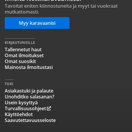
Tavoitat eniten kiinnostuneita ja myyt tai vuokraat
mutkattomasti.
Myy karavaanisi
KIRJAUTUNEILLE
Tallennetut haut
Omat ilmoitukset
Omat suosikit
Mainosta ilmoitustasi
TUKI
Asiakastuki ja palaute
Unohditko salasanan?
Usein kysyttyä
Turvallisuusohjeet
Käyttöehdot
Saavutettavuusseloste