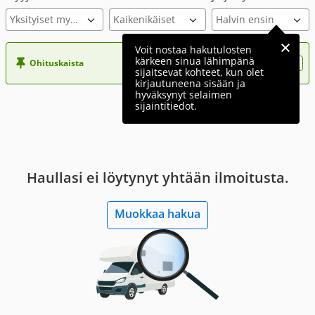
Yksityiset myyjät
Voit nostaa hakutulosten
kärkeen sinua lähimpänä
Ohituskaista
Nosta ilmoituksesi tähän?
sijaitsevat kohteet, kun olet
kirjautuneena sisään ja
hyväksynyt selaimen
sijaintitiedot.
Haullasi ei löytynyt yhtään ilmoitusta.
Muokkaa hakua