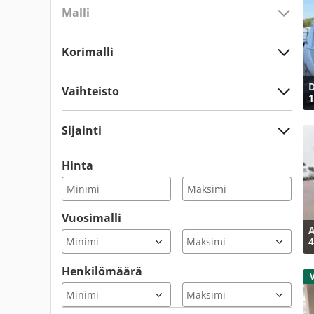
Malli
Korimalli
D
Vaihteisto
1
Sijainti
Hinta
Vuosimalli
A
4
Henkilömäärä