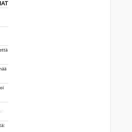
MAT
että
enää
oi
a?
tä: