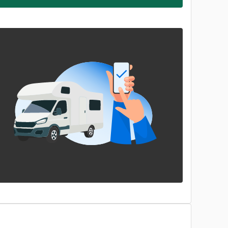
ensirekisteröinneissä
kaksijakoinen
markkinakuva