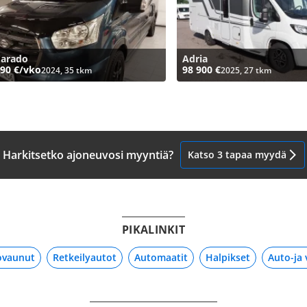
Carado
Adria
90 €/vko
98 900 €
2024, 35 tkm
2025, 27 tkm
Harkitsetko ajoneuvosi myyntiä?
Katso 3 tapaa myydä
PIKALINKIT
ovaunut
Retkeilyautot
Automaatit
Halpikset
Auto-ja