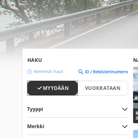
HAKU
N
Aiemmat haut
ID / Rekisterinumero
MYYDÄÄN
VUOKRATAAN
Tyyppi
B
3
Merkki