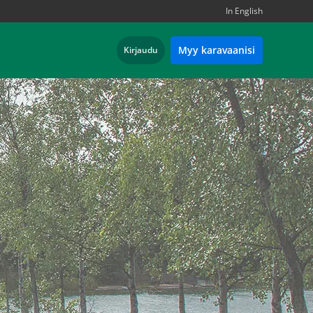
In English
Myy karavaanisi
Kirjaudu