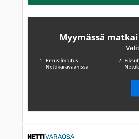
Myymässä matkail
Vali
1.
Perusilmoitus
2.
Fiksu
Nettikaravaanissa
Netti