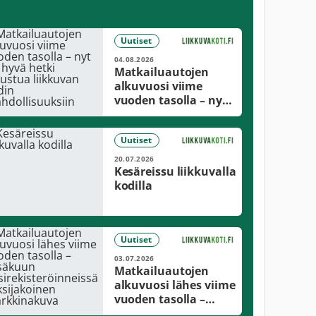
Uutiset
04.08.2026
Matkailuautojen
alkuvuosi viime
vuoden tasolla – nyt
on hyvä hetki
tutustua liikkuvan
Uutiset
kodin
mahdollisuuksiin
20.07.2026
Kesäreissu liikkuvalla
kodilla
Uutiset
03.07.2026
Matkailuautojen
alkuvuosi lähes viime
vuoden tasolla –
kesäkuun