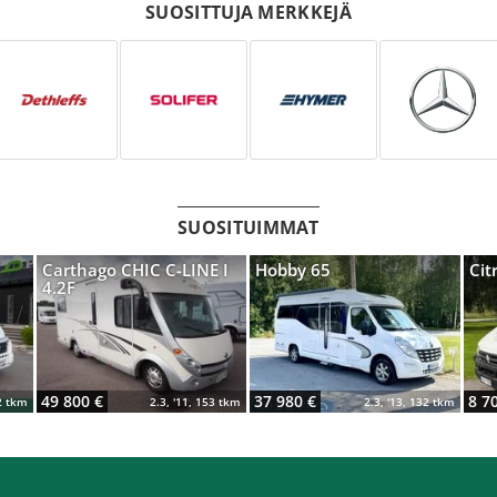
SUOSITTUJA MERKKEJÄ
SUOSITUIMMAT
C
Carthago CHIC C-LINE I
Hobby 65
Cit
4.2F
49 800 €
37 980 €
8 7
62 tkm
2.3, '11, 153 tkm
2.3, '13, 132 tkm