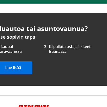
uautoa tai asuntovaunua?
tse sopivin tapa:
t kaupat
3.
Kilpailuta ostajaliikkeet
karavaanissa
Baanassa
Lue lisää