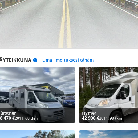
ÄYTEIKKUNA
Oma ilmoituksesi tähän?
ürstner
Hymer
8 470 €
42 900 €
2011, 60 tkm
2011, 98 tkm