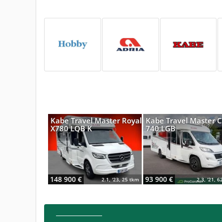
Kabe Travel Master Royal
Kabe Travel Master 
X780 LQB K
740 LGB
148 900 €
93 900 €
2.1, '23, 25 tkm
2.3, '21, 