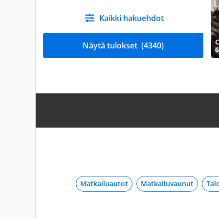
Kaikki hakuehdot
Näytä tulokset
(4340)
6
Matkailuautot
Matkailuvaunut
Tal