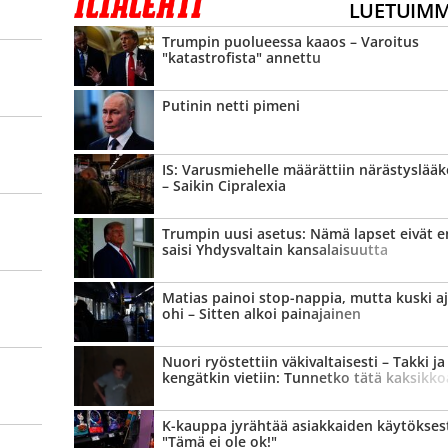
LUETUIM
Trumpin puolueessa kaaos – Varoitus
"katastrofista" annettu
Putinin netti pimeni
IS: Varusmiehelle määrättiin närästys­lääk
– Saikin Cipralexia
Trumpin uusi asetus: Nämä lapset eivät 
saisi Yhdysvaltain kansalaisuutta
syntyessään
Matias painoi stop-nappia, mutta kuski aj
ohi – Sitten alkoi painajainen
Nuori ryöstettiin väki­valtaisesti – Takki ja
kengätkin vietiin: Tunnetko tätä kaksikko
K-kauppa jyrähtää asiakkaiden käytökses
"Tämä ei ole ok!"