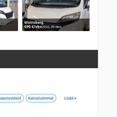
Weinsberg
690 €/vko
2020, 90 tkm
 vaunuvideot
Katsotuimmat