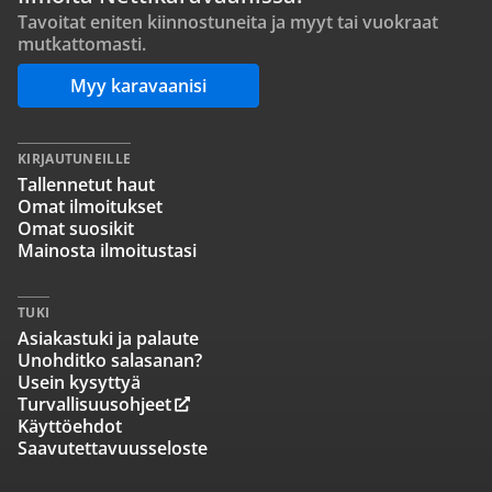
Tavoitat eniten kiinnostuneita ja myyt tai vuokraat
mutkattomasti.
Myy karavaanisi
KIRJAUTUNEILLE
Tallennetut haut
Omat ilmoitukset
Omat suosikit
Mainosta ilmoitustasi
TUKI
Asiakastuki ja palaute
Unohditko salasanan?
Usein kysyttyä
Turvallisuusohjeet
Käyttöehdot
Saavutettavuusseloste