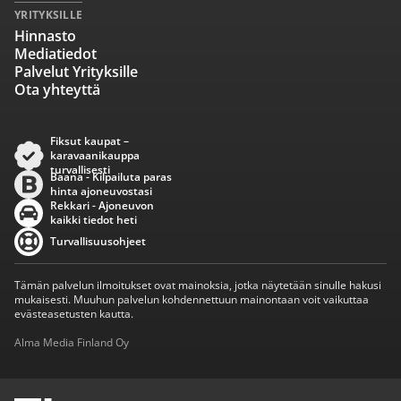
YRITYKSILLE
Hinnasto
Mediatiedot
Palvelut Yrityksille
Ota yhteyttä
Fiksut kaupat –
karavaanikauppa
turvallisesti
Baana - Kilpailuta paras
hinta ajoneuvostasi
Rekkari - Ajoneuvon
kaikki tiedot heti
Turvallisuusohjeet
Tämän palvelun ilmoitukset ovat mainoksia, jotka näytetään sinulle hakusi
mukaisesti. Muuhun palvelun kohdennettuun mainontaan voit vaikuttaa
evästeasetusten kautta.
Alma Media Finland Oy