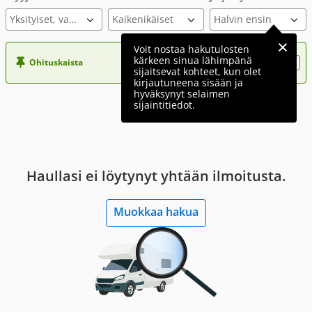
Yksityiset, varmennettu ilmoitus
Voit nostaa hakutulosten
kärkeen sinua lähimpänä
Ohituskaista
Nosta ilmoituksesi tähän?
sijaitsevat kohteet, kun olet
kirjautuneena sisään ja
hyväksynyt selaimen
sijaintitiedot.
Haullasi ei löytynyt yhtään ilmoitusta.
Muokkaa hakua