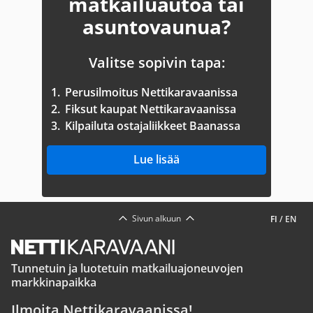
matkailuautoa tai
asuntovaunua?
Valitse sopivin tapa:
1.
Perusilmoitus Nettikaravaanissa
2.
Fiksut kaupat Nettikaravaanissa
3.
Kilpailuta ostajaliikkeet Baanassa
Lue lisää
Sivun alkuun
FI
/
EN
Tunnetuin ja luotetuin matkailuajoneuvojen
markkinapaikka
Ilmoita Nettikaravaanissa!