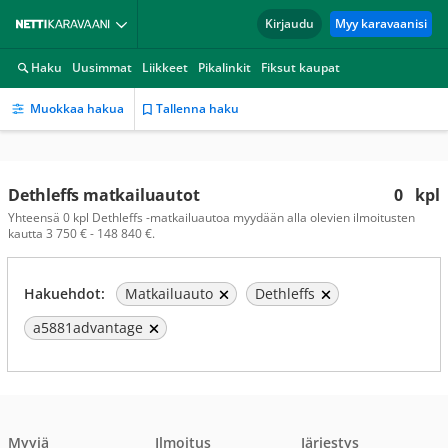
Kirjaudu
Myy karavaanisi
Haku
Uusimmat
Liikkeet
Pikalinkit
Fiksut kaupat
Muokkaa hakua
Tallenna haku
Dethleffs matkailuautot
0
kpl
Yhteensä 0 kpl Dethleffs -matkailuautoa myydään alla olevien ilmoitusten
kautta 3 750 € - 148 840 €.
Hakuehdot:
Matkailuauto
Dethleffs
a5881advantage
Myyjä
Ilmoitus
Järjestys