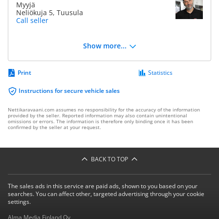
Myyjä
Neliökuja 5, Tuusula
Call seller
Show more...
Print
Statistics
Instructions for secure vehicle sales
Nettikaravaani.com assumes no responsibility for the accuracy of the information
provided by the seller. Reported information may also contain unintentional
omissions or errors. The information is therefore only binding once it has been
confirmed by the seller at your request.
BACK TO TOP
The sales ads in this service are paid ads, shown to you based on your
searches. You can affect other, targeted advertising through your cookie
settings.
Alma Media Finland Oy