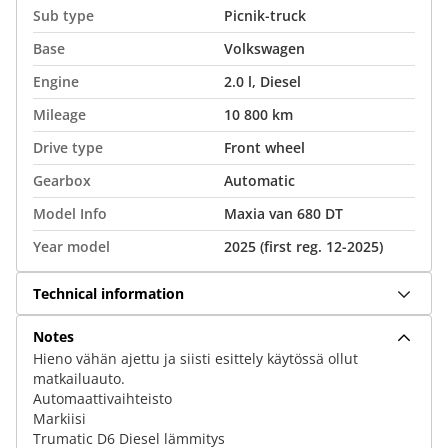
Sub type
Picnik-truck
Base
Volkswagen
Engine
2.0 l, Diesel
Mileage
10 800 km
Drive type
Front wheel
Gearbox
Automatic
Model Info
Maxia van 680 DT
Year model
2025 (first reg. 12-2025)
Technical information
Notes
Hieno vähän ajettu ja siisti esittely käytössä ollut
matkailuauto.
Automaattivaihteisto
Markiisi
Trumatic D6 Diesel lämmitys