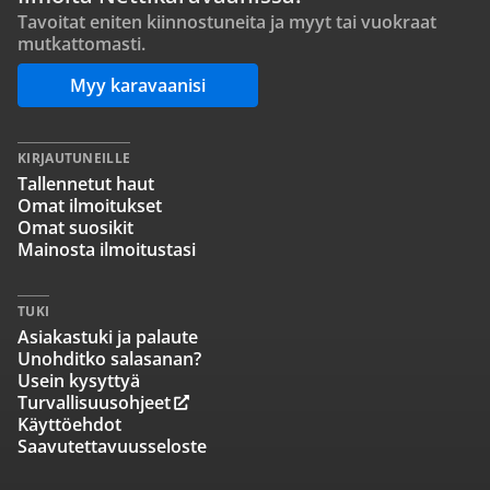
Tavoitat eniten kiinnostuneita ja myyt tai vuokraat
mutkattomasti.
Myy karavaanisi
KIRJAUTUNEILLE
Tallennetut haut
Omat ilmoitukset
Omat suosikit
Mainosta ilmoitustasi
TUKI
Asiakastuki ja palaute
Unohditko salasanan?
Usein kysyttyä
Turvallisuusohjeet
Käyttöehdot
Saavutettavuusseloste