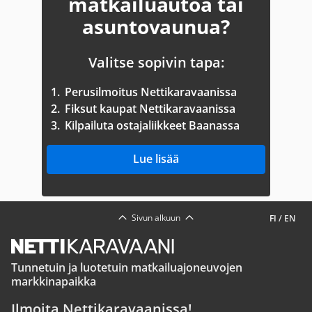
matkailuautoa tai
asuntovaunua?
Valitse sopivin tapa:
1.
Perusilmoitus Nettikaravaanissa
2.
Fiksut kaupat Nettikaravaanissa
3.
Kilpailuta ostajaliikkeet Baanassa
Lue lisää
Sivun alkuun
FI
/
EN
Tunnetuin ja luotetuin matkailuajoneuvojen
markkinapaikka
Ilmoita Nettikaravaanissa!