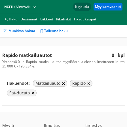
Kirjaudu
Myy karavaanisi
Haku
Uusimmat
Liikkeet
Pikalinkit
Fiksut kaupat
Muokkaa hakua
Tallenna haku
Rapido matkailuautot
0
kpl
Yhteensä 0 kpl Rapido -matkailuautoa myydään alla olevien ilmoitusten kautta
35 000 € - 195 334 €.
Hakuehdot:
Matkailuauto
Rapido
fiat-ducato
Myyjä
Ilmoitus
Järjestys