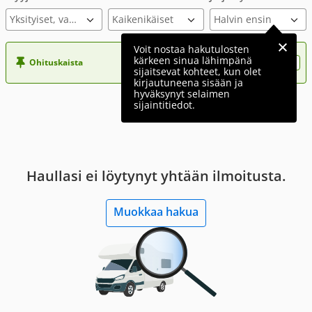
Yksityiset, varmennettu ilmoitus
Voit nostaa hakutulosten
kärkeen sinua lähimpänä
Ohituskaista
Nosta ilmoituksesi tähän?
sijaitsevat kohteet, kun olet
kirjautuneena sisään ja
hyväksynyt selaimen
sijaintitiedot.
Haullasi ei löytynyt yhtään ilmoitusta.
Muokkaa hakua