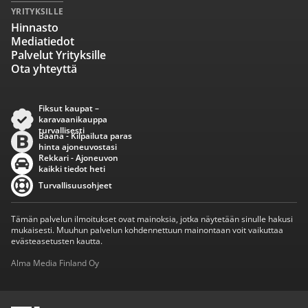
YRITYKSILLE
Hinnasto
Mediatiedot
Palvelut Yrityksille
Ota yhteyttä
Fiksut kaupat –
karavaanikauppa
turvallisesti
Baana - Kilpailuta paras
hinta ajoneuvostasi
Rekkari - Ajoneuvon
kaikki tiedot heti
Turvallisuusohjeet
Tämän palvelun ilmoitukset ovat mainoksia, jotka näytetään sinulle hakusi
mukaisesti. Muuhun palvelun kohdennettuun mainontaan voit vaikuttaa
evästeasetusten kautta.
Alma Media Finland Oy