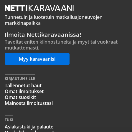
Tunnetuin ja luotetuin matkailuajoneuvojen
markkinapaikka
Ilmoita Nettikaravaanissa!
Tavoitat eniten kiinnostuneita ja myyt tai vuokraat
mutkattomasti.
Myy karavaanisi
KIRJAUTUNEILLE
Tallennetut haut
Omat ilmoitukset
Omat suosikit
Mainosta ilmoitustasi
TUKI
Asiakastuki ja palaute