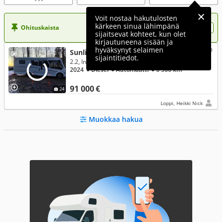
Voit nostaa hakutulosten
kärkeen sinua lähimpänä
Ohituskaista
Nosta ilmoituksesi tähän?
sijaitsevat kohteet, kun olet
kirjautuneena sisään ja
hyväksynyt selaimen
Sunlight I69L Capron Adventure Edition, Fiat
sijaintitiedot.
2.2, Integroitu
2024
● Diesel
● Automaatti
● 6 500 km
91 000 €
24
Loppi, Heikki Nick
Muokkaa hakua