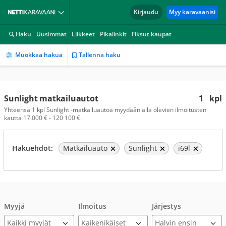
Kirjaudu
Myy karavaanisi
Haku
Uusimmat
Liikkeet
Pikalinkit
Fiksut kaupat
Muokkaa hakua
Tallenna haku
Sunlight matkailuautot
1
kpl
Yhteensä 1 kpl Sunlight -matkailuautoa myydään alla olevien ilmoitusten
kautta 17 000 € - 120 100 €.
Hakuehdot:
Matkailuauto
Sunlight
i69l
Myyjä
Ilmoitus
Järjestys
Kaikki myyjät