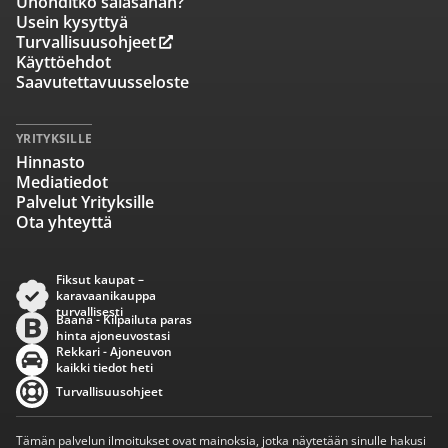
Unohditko salasanan?
Usein kysyttyä
Turvallisuusohjeet
Käyttöehdot
Saavutettavuusseloste
YRITYKSILLE
Hinnasto
Mediatiedot
Palvelut Yrityksille
Ota yhteyttä
Fiksut kaupat –
karavaanikauppa
turvallisesti
Baana - Kilpailuta paras
hinta ajoneuvostasi
Rekkari - Ajoneuvon
kaikki tiedot heti
Turvallisuusohjeet
Tämän palvelun ilmoitukset ovat mainoksia, jotka näytetään sinulle hakusi