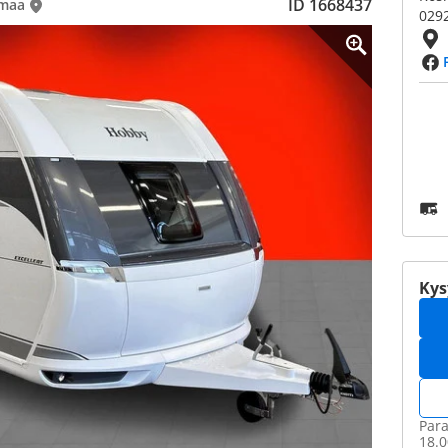
ID 1668437
imaa
029
Kys
Para
18.0