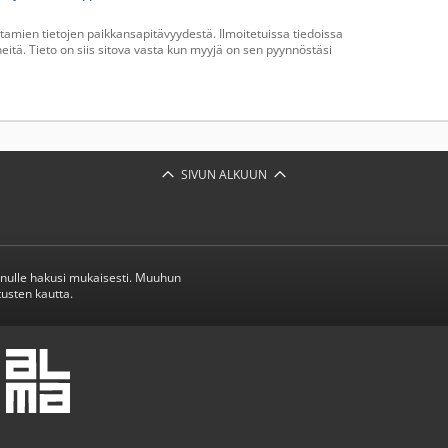
amien tietojen paikkansapitävyydestä. Ilmoitetuissa tiedoissa
heitä. Tieto on siis sitova vasta kun myyjä on sen pyynnöstäsi
SIVUN ALKUUN
inulle hakusi mukaisesti. Muuhun
usten kautta.