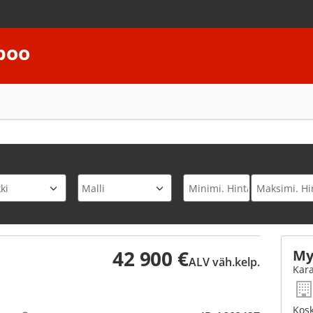
spoo
ki
Malli
42 900 €
My
ALV väh.kelp.
Kara
Kosk