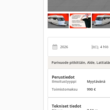
2026
4 hlö
Parivuode pitkittäin, Alde, Lattia
Perustiedot
Ilmoitustyyppi
Myytävänä
Toimistomaksu
990 €
Tekniset tiedot