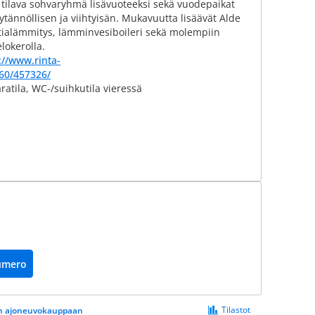
a, tilava sohvaryhmä lisävuoteeksi sekä vuodepaikat
ytännöllisen ja viihtyisän. Mukavuutta lisäävät Alde
tialämmitys, lämminvesiboileri sekä molempiin
lokerolla.
://www.rinta-
60/457326/
aratila, WC-/suihkutila vieressä
umero
Tilastot
een ajoneuvokauppaan