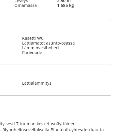
Leveys
2,50 m
Omamassa
1 585 kg
Kasetti WC
Lattiamatot asunto-osassa
Lämminvesiboileri
Parivuode
Lattialämmitys
ityisesti 7 tuuman kosketusnäyttöinen
s älypuhelinsovelluksella Bluetooth-yhteyden kautta.