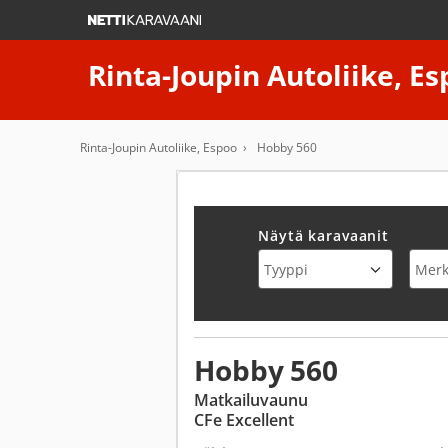
Rinta-Joupin Autoliike, E
Rinta-Joupin Autoliike, Espoo
Hobby 560
Näytä karavaanit
Tyyppi
Merk
Hobby 560
Matkailuvaunu
CFe Excellent