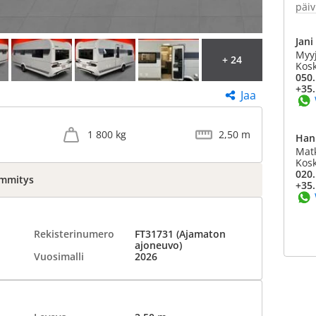
päiv
Jani
Myy
+ 24
Kosk
050.
+35.
Jaa
1 800 kg
2,50 m
Han
Mat
Kosk
020.
lämmitys
+35.
Rekisterinumero
FT31731 (Ajamaton
ajoneuvo)
Vuosimalli
2026