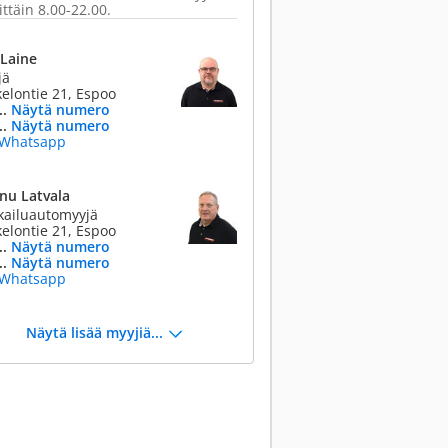
ittäin 8.00-22.00.
 Laine
jä
elontie 21, Espoo
..
Näytä numero
..
Näytä numero
Whatsapp
nu Latvala
kailuautomyyjä
elontie 21, Espoo
..
Näytä numero
..
Näytä numero
Whatsapp
Näytä lisää myyjiä...