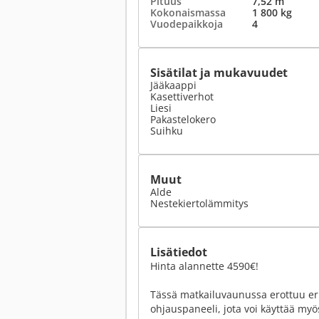
Pituus
7,52 m
Kokonaismassa
1 800 kg
Vuodepaikkoja
4
Sisätilat ja mukavuudet
Jääkaappi
Kasettiverhot
Liesi
Pakastelokero
Suihku
Muut
Alde
Nestekiertolämmitys
Lisätiedot
Hinta alannette 4590€!
Tässä matkailuvaunussa erottuu er
ohjauspaneeli, jota voi käyttää myö