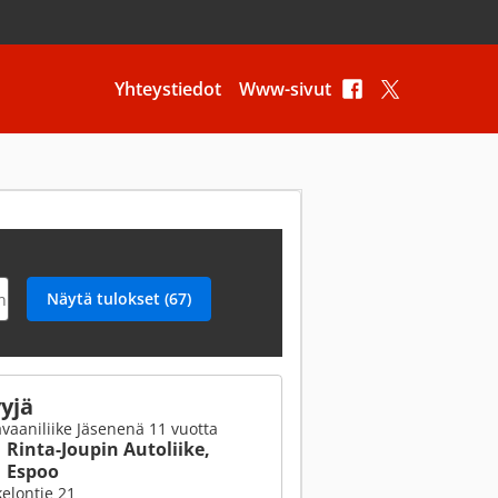
Yhteystiedot
Www-sivut
yjä
vaaniliike Jäsenenä 11 vuotta
Rinta-Joupin Autoliike,
Espoo
elontie 21