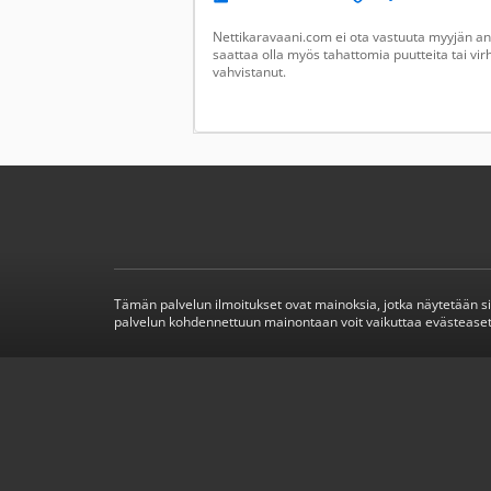
Nettikaravaani.com ei ota vastuuta myyjän ant
saattaa olla myös tahattomia puutteita tai vir
vahvistanut.
Tämän palvelun ilmoitukset ovat mainoksia, jotka näytetään s
palvelun kohdennettuun mainontaan voit vaikuttaa evästeaset