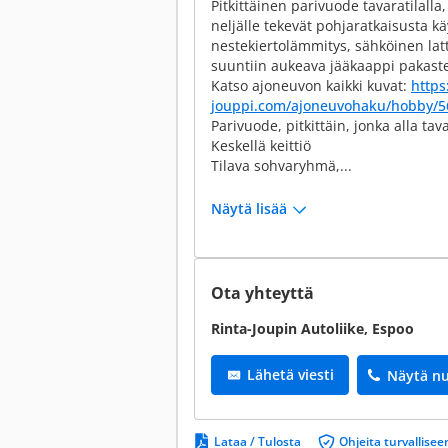
Pitkittäinen parivuode tavaratilall
neljälle tekevät pohjaratkaisusta kä
nestekiertolämmitys, sähköinen lat
suuntiin aukeava jääkaappi pakaste
Katso ajoneuvon kaikki kuvat:
https
jouppi.com/ajoneuvohaku/hobby/5
Parivuode, pitkittäin, jonka alla tav
Keskellä keittiö
Tilava sohvaryhmä,...
Näytä lisää
Ota yhteyttä
Rinta-Joupin Autoliike, Espoo
Lähetä viesti
Näytä n
Lataa / Tulosta
Ohjeita turvallis