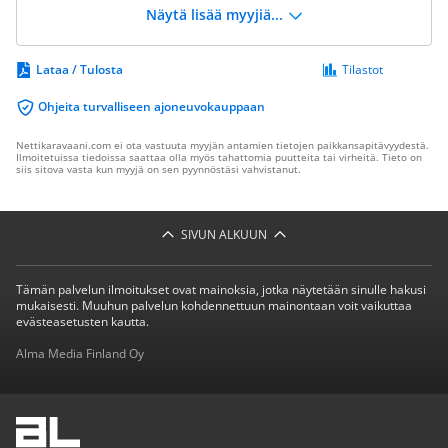
Näytä lisää myyjiä...
Lataa / Tulosta
Tilastot
Ohjeita turvalliseen ajoneuvokauppaan
Nettikaravaani.com ei ota vastuuta myyjän antamien tietojen paikkansapitävyydestä.
Ilmoitetuissa tiedoissa saattaa olla myös tahattomia puutteita tai virheitä. Tieto on
siis sitova vasta kun myyjä on sen pyynnöstäsi vahvistanut.
SIVUN ALKUUN
Tämän palvelun ilmoitukset ovat mainoksia, jotka näytetään sinulle hakusi
mukaisesti. Muuhun palvelun kohdennettuun mainontaan voit vaikuttaa
evästeasetusten kautta.
Alma Media Finland Oy