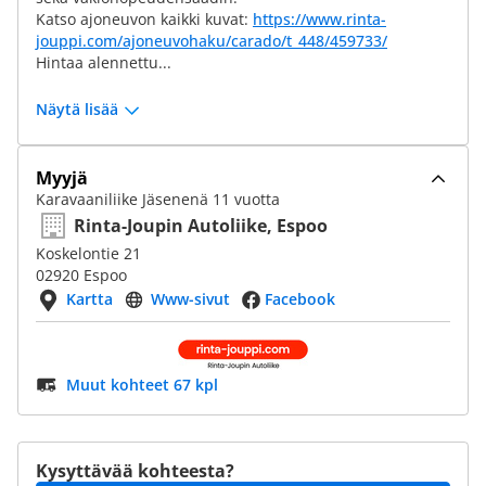
Katso ajoneuvon kaikki kuvat:
https://www.rinta-
jouppi.com/ajoneuvohaku/carado/t_448/459733/
Hintaa alennettu...
Näytä lisää
Myyjä
Karavaaniliike Jäsenenä 11 vuotta
Rinta-Joupin Autoliike, Espoo
Koskelontie 21
02920 Espoo
Kartta
Www-sivut
Facebook
Muut kohteet 67 kpl
Kysyttävää kohteesta?