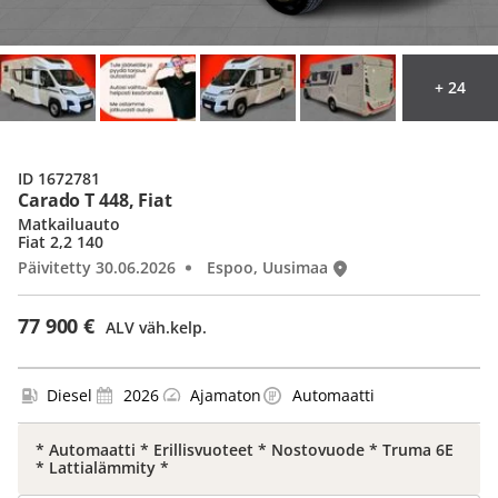
+ 24
ID 1672781
Carado T 448, Fiat
Matkailuauto
Fiat 2,2 140
Päivitetty 30.06.2026
Espoo, Uusimaa
77 900 €
ALV väh.kelp.
Diesel
2026
Ajamaton
Automaatti
* Automaatti * Erillisvuoteet * Nostovuode * Truma 6E
* Lattialämmity *