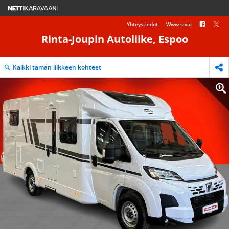
Yhteystiedot
Www-sivut
Rinta-Joupin Autoliike, Espoo
Kaikki tämän liikkeen kohteet