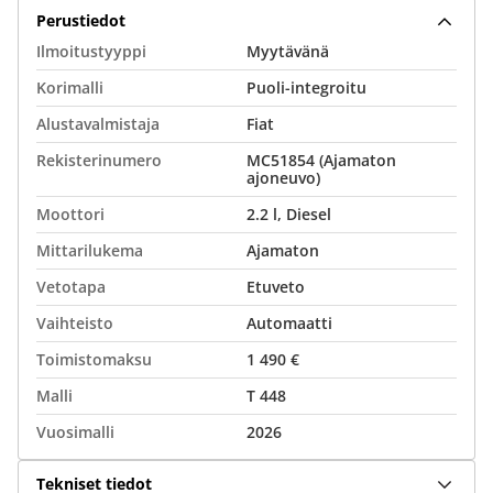
Perustiedot
Ilmoitustyyppi
Myytävänä
Korimalli
Puoli-integroitu
Alustavalmistaja
Fiat
Rekisterinumero
MC51854 (Ajamaton
ajoneuvo)
Moottori
2.2 l, Diesel
Mittarilukema
Ajamaton
Vetotapa
Etuveto
Vaihteisto
Automaatti
Toimistomaksu
1 490 €
Malli
T 448
Vuosimalli
2026
Tekniset tiedot