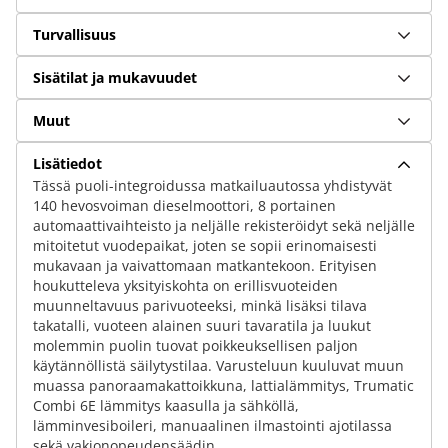
Turvallisuus
Sisätilat ja mukavuudet
Muut
Lisätiedot
Tässä puoli-integroidussa matkailuautossa yhdistyvät
140 hevosvoiman dieselmoottori, 8 portainen
automaattivaihteisto ja neljälle rekisteröidyt sekä neljälle
mitoitetut vuodepaikat, joten se sopii erinomaisesti
mukavaan ja vaivattomaan matkantekoon. Erityisen
houkutteleva yksityiskohta on erillisvuoteiden
muunneltavuus parivuoteeksi, minkä lisäksi tilava
takatalli, vuoteen alainen suuri tavaratila ja luukut
molemmin puolin tuovat poikkeuksellisen paljon
käytännöllistä säilytystilaa. Varusteluun kuuluvat muun
muassa panoraamakattoikkuna, lattialämmitys, Trumatic
Combi 6E lämmitys kaasulla ja sähköllä,
lämminvesiboileri, manuaalinen ilmastointi ajotilassa
sekä vakionopeudensäädin.