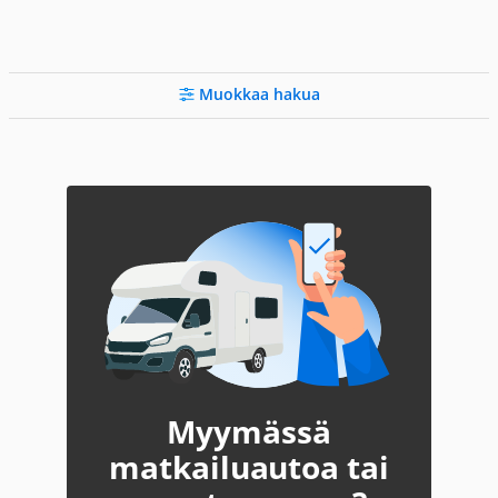
Muokkaa hakua
Myymässä
matkailuautoa tai