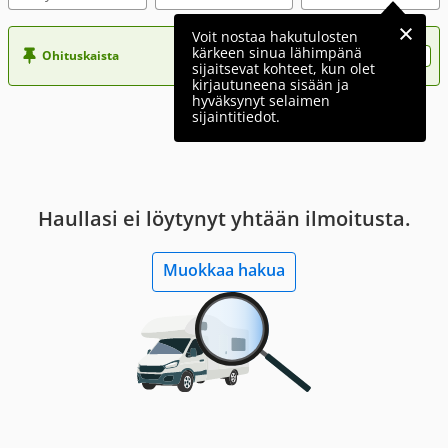
Voit nostaa hakutulosten
kärkeen sinua lähimpänä
Ohituskaista
Nosta ilmoituksesi tähän?
sijaitsevat kohteet, kun olet
kirjautuneena sisään ja
hyväksynyt selaimen
sijaintitiedot.
Haullasi ei löytynyt yhtään ilmoitusta.
Muokkaa hakua