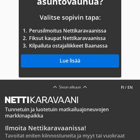
asuntovaunua?
Valitse sopivin tapa:
1.
Perusilmoitus Nettikaravaanissa
2.
Fiksut kaupat Nettikaravaanissa
3.
Kilpailuta ostajaliikkeet Baanassa
Lue lisää
Sivun alkuun
FI
/
EN
Tunnetuin ja luotetuin matkailuajoneuvojen
markkinapaikka
Ilmoita Nettikaravaanissa!
Tavoitat eniten kiinnostuneita ja myyt tai vuokraat