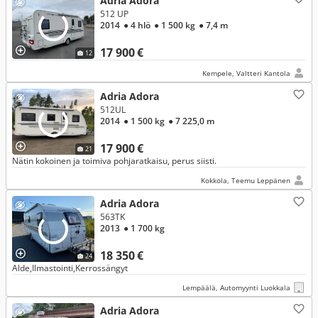
Adria Adora
512 UP
2014
● 4 hlö
● 1 500 kg
● 7,4 m
17 900 €
12
Kempele, Valtteri Kantola
Adria Adora
512UL
2014
● 1 500 kg
● 7 225,0 m
17 900 €
21
Nätin kokoinen ja toimiva pohjaratkaisu, perus siisti.
Kokkola, Teemu Leppänen
Adria Adora
563TK
2013
● 1 700 kg
18 350 €
24
Alde,Ilmastointi,Kerrossängyt
Lempäälä, Automyynti Luokkala
Adria Adora