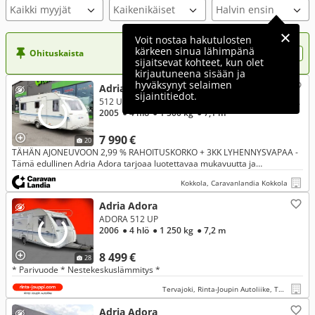
Kaikki myyjät
Voit nostaa hakutulosten
kärkeen sinua lähimpänä
Ohituskaista
Nosta ilmoituksesi tähän?
sijaitsevat kohteet, kun olet
kirjautuneena sisään ja
hyväksynyt selaimen
Adria Adora
sijaintitiedot.
512 UL ** ALDE, ERILLISVUOTEET, ISO-PÖYTÄRYHMÄ **
2005
● 4 hlö
● 1 500 kg
● 7,1 m
7 990 €
20
TÄHÄN AJONEUVOON 2,99 % RAHOITUSKORKO + 3KK LYHENNYSVAPAA -
Tämä edullinen Adria Adora tarjoaa luotettavaa mukavuutta ja
reissaamisen vapautta fiksuun hintaan! Nauti helposta lomailusta ja
Kokkola, Caravanlandia Kokkola
käytännölli
Adria Adora
ADORA 512 UP
2006
● 4 hlö
● 1 250 kg
● 7,2 m
8 499 €
28
* Parivuode * Nestekeskuslämmitys *
Tervajoki, Rinta-Joupin Autoliike, Tervajoki
Adria Adora