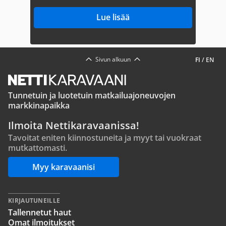
Lue lisää
Sivun alkuun
FI
/
EN
Tunnetuin ja luotetuin matkailuajoneuvojen
markkinapaikka
Ilmoita Nettikaravaanissa!
Tavoitat eniten kiinnostuneita ja myyt tai vuokraat
mutkattomasti.
Myy karavaanisi
KIRJAUTUNEILLE
Tallennetut haut
Omat ilmoitukset