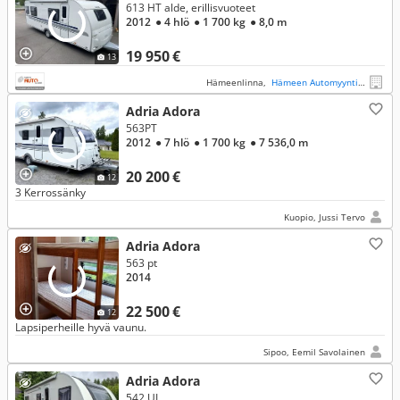
613 HT alde, erillisvuoteet
2012
● 4 hlö
● 1 700 kg
● 8,0 m
19 950 €
13
Hämeenlinna,
Hämeen Automyynti Oy
Adria Adora
563PT
2012
● 7 hlö
● 1 700 kg
● 7 536,0 m
20 200 €
12
3 Kerrossänky
Kuopio, Jussi Tervo
Adria Adora
563 pt
2014
22 500 €
12
Lapsiperheille hyvä vaunu.
Sipoo, Eemil Savolainen
Adria Adora
542 UL