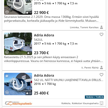
2015
● 5 hlö
● 1 700 kg
● 7,5 m
22 900 €
16
Seuraava katsastus 2.1.2029. Oma massa 1368kg. Erittäin siisti hyvällä
pohjaratkaisulla, korkealla jääkaapilla ja Alde-lämmityksellä. Mukaan
markiisi. Hyväkuntoinen, Scandinavian Edition malli
Liminka, Tommi Karsikas
Adria Adora
542UL
2017
● 5 hlö
● 1 700 kg
● 7,5 m
23 700 €
6
Katsastettu 21.5.2025 ja sen jälkeen käyty ainoastaan 2
viikonloppureissua. Vaunu on hienossa kunnossa, ei häpeä uutta yhtään.
Kaikki toimii, mm. uusi tv mikä toimii sähköllä ja akulla.
Ii, Pentti Räihä
Adria Adora
542 UL. NÄTTI VAUNU LAAJENNETTAVILLA ERILLISVUOTEILLA !!!
2016
● 1 700 kg
25 400 €
30
TAKUU / TURVA
Kokkola, Kokkolan Vaunupalvelu