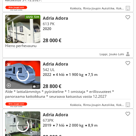
Kokkola, Rinta-Joupin Autoliike, Kokkola
UUSI 72H
Adria Adora
613 PK
2020
28 000 €
Hieno perhevaunu
Loppi, Jouko Lohi
Adria Adora
542 UL
2022
● 4 hlö
● 1 900 kg
● 7,5 m
28 800 €
21
Alde * lattialämmitys * pyöräteline * 1 omistaja * erillisvuoteet *
panoraama kattoikkuna * seuraava katsastus vasta 12.2027
Kokkola, Rinta-Joupin Autoliike, Kokkola
Adria Adora
673PK
2019
● 7 hlö
● 2 000 kg
● 8,9 m