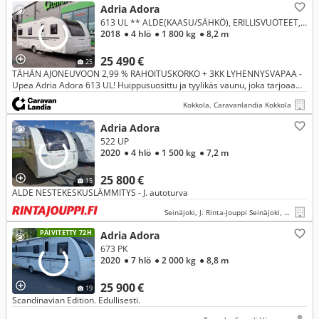
Adria Adora
613 UL ** ALDE(KAASU/SÄHKÖ), ERILLISVUOTEET, MOVER **
2018
● 4 hlö
● 1 800 kg
● 8,2 m
25 490 €
25
TÄHÄN AJONEUVOON 2,99 % RAHOITUSKORKO + 3KK LYHENNYSVAPAA -
Upea Adria Adora 613 UL! Huippusuosittu ja tyylikäs vaunu, joka tarjoaa
ensiluokkaista mukavuutta ja puitteet reissuun.
Kokkola, Caravanlandia Kokkola
Adria Adora
522 UP
2020
● 4 hlö
● 1 500 kg
● 7,2 m
25 800 €
15
ALDE NESTEKESKUSLÄMMITYS - J. autoturva
Seinäjoki, J. Rinta-Jouppi Seinäjoki, Herralankatu
PÄIVITETTY 72H
Adria Adora
673 PK
2020
● 7 hlö
● 2 000 kg
● 8,8 m
25 900 €
19
Scandinavian Edition. Edullisesti.