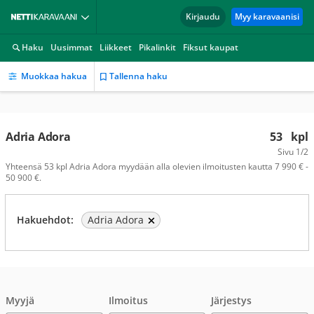
Kirjaudu
Myy karavaanisi
Haku
Uusimmat
Liikkeet
Pikalinkit
Fiksut kaupat
Muokkaa hakua
Tallenna haku
Adria Adora
53
kpl
Sivu
1/2
Yhteensä 53 kpl Adria Adora myydään alla olevien ilmoitusten kautta 7 990 € -
50 900 €.
Hakuehdot:
Adria Adora
Myyjä
Ilmoitus
Järjestys