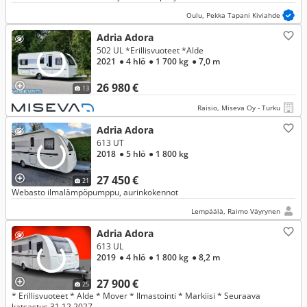
Oulu, Pekka Tapani Kiviahde
Adria Adora
502 UL *Erillisvuoteet *Alde
2021
● 4 hlö
● 1 700 kg
● 7,0 m
26 980 €
13
Raisio, Miseva Oy - Turku
Adria Adora
613 UT
2018
● 5 hlö
● 1 800 kg
27 450 €
21
Webasto ilmalämpöpumppu, aurinkokennot
Lempäälä, Raimo Väyrynen
Adria Adora
613 UL
2019
● 4 hlö
● 1 800 kg
● 8,2 m
27 900 €
25
* Erillisvuoteet * Alde * Mover * Ilmastointi * Markiisi * Seuraava
katsastus 31.12.2027.