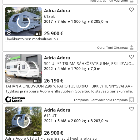
Tuusula, Samuli Väyrynen
Adria Adora
613pk
2017
● 7 hlö
● 1 800 kg
● 8 205,0 m
25 900 €
8
Hyväkuntoinen matkailuvaunu.
Oulu, Toni Ohtamaa
Adria Adora
502 UL ** TRUMA-SÄHKÖPATRUUNA, ERILLISVUOTEET, ISO-PÖYTÄRYHMÄ **
2022
● 4 hlö
● 1 700 kg
● 7,0 m
26 190 €
17
TÄHÄN AJONEUVOON 2,99 % RAHOITUSKORKO + 3KK LYHENNYSVAPAA -
Tyylikäs ja näppärä Adora erillisvuotein. Soveltuu loistavasti pariskunnille.
Lempäälä, Caravanlandia Lempäälä
Adria Adora
613 UT
2021
● 5 hlö
● 2 000 kg
● 8 203,0 m
26 900 €
23
Adria Adora 613 UT – tilava ja siisti UT-pohjaratkaisu