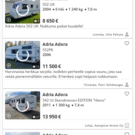
502 UK
2004
● 6 hlö
● 1 240 kg
● 7,0 m
8 650 €
8
Adria Adora 502 UK. Nukkuma paikat kuudelle!
Liminka, Ville Peltola
Adria Adora
552PK
2006
11 500 €
15
Harvinaista herkkua tarjolla. Isollekin perheelle sopiva vaunu, jota saa
vetää pienemmälläkin veturilla. 8 henkeä sopii helposti nukkumaan.
Ylivieska, Petri Vähäkangas
Adria Adora
542 Ut Skandinavian EDITION "Hieno"
2011
● 1 300 kg
● 7,4 m
13 950 €
27
Lohja, Autopiste Arvola Oy