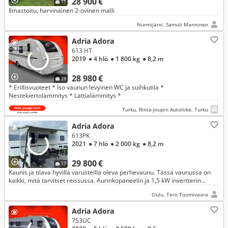
28 900 €
11
Ilmastoitu, harvinainen 2-ovinen malli
Nurmijärvi, Samuli Manninen
Adria Adora
613 HT
2019
● 4 hlö
● 1 800 kg
● 8,2 m
28 980 €
28
* Erillisvuoteet * Iso vaunun levyinen WC ja suihkutila *
Nestekiertolämmitys * Lattialämmitys *
Turku, Rinta-Joupin Autoliike, Turku
Adria Adora
613PK
2021
● 7 hlö
● 2 000 kg
● 8,2 m
29 800 €
17
Kaunis ja tilava hyvillä varusteilla oleva perhevaunu. Tässä vaunussa on
kaikki, mitä tarvitset reissussa. Aurinkopaneelin ja 1,5 kW invertterin
ansiosta pärjäät hyvin myös ilman ulkopuolista sähköä.
Oulu, Tero Tuomivaara
Adria Adora
753UC