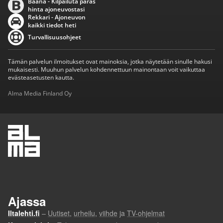
Baana - Kilpailuta paras
hinta ajoneuvostasi
Rekkari - Ajoneuvon
kaikki tiedot heti
Turvallisuusohjeet
Tämän palvelun ilmoitukset ovat mainoksia, jotka näytetään sinulle hakusi
mukaisesti. Muuhun palvelun kohdennettuun mainontaan voit vaikuttaa
evästeasetusten kautta.
Alma Media Finland Oy