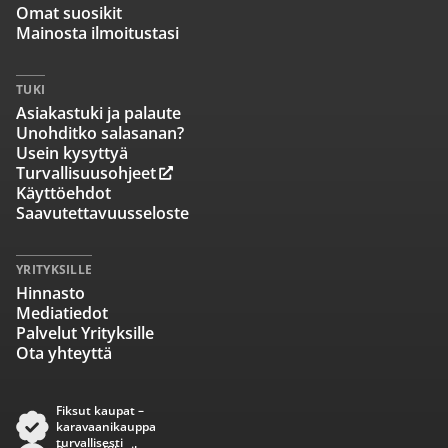
Omat suosikit
Mainosta ilmoitustasi
TUKI
Asiakastuki ja palaute
Unohditko salasanan?
Usein kysyttyä
Turvallisuusohjeet
Käyttöehdot
Saavutettavuusseloste
YRITYKSILLE
Hinnasto
Mediatiedot
Palvelut Yrityksille
Ota yhteyttä
Fiksut kaupat –
karavaanikauppa
turvallisesti