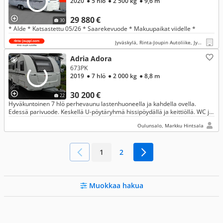
2020
● 5 hlö
● 2 500 kg
● 9,6 m
29 880 €
30
* Alde * Katsastettu 05/26 * Saarekevuode * Makuupaikat viidelle *
Jyväskylä, Rinta-Joupin Autoliike, Jyväskylä
Adria Adora
673PK
2019
● 7 hlö
● 2 000 kg
● 8,8 m
30 200 €
22
Hyväkuntoinen 7 hlö perhevaunu lastenhuoneella ja kahdella ovella.
Edessä parivuode. Keskellä U-pöytäryhmä hissipöydällä ja keittiöllä. WC ja
suihku, takana levitettävä sänky ja taittuva yläsänky.
Oulunsalo, Markku Hintsala
1
2
Muokkaa hakua