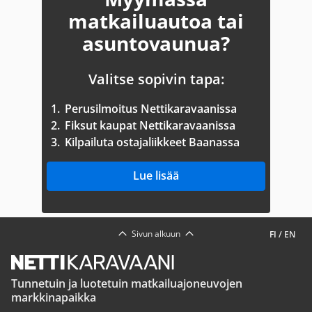
matkailuautoa tai
asuntovaunua?
Valitse sopivin tapa:
1.
Perusilmoitus Nettikaravaanissa
2.
Fiksut kaupat Nettikaravaanissa
3.
Kilpailuta ostajaliikkeet Baanassa
Lue lisää
Sivun alkuun
FI
/
EN
Tunnetuin ja luotetuin matkailuajoneuvojen
markkinapaikka