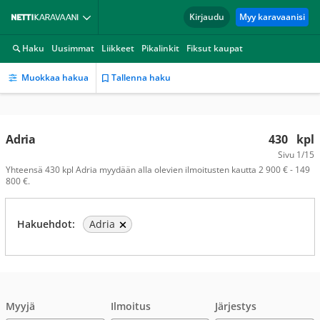
Kirjaudu
Myy karavaanisi
Haku
Uusimmat
Liikkeet
Pikalinkit
Fiksut kaupat
Muokkaa hakua
Tallenna haku
Adria
430
kpl
Sivu
1/15
Yhteensä 430 kpl Adria myydään alla olevien ilmoitusten kautta 2 900 € - 149
800 €.
Hakuehdot:
Adria
Myyjä
Ilmoitus
Järjestys