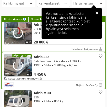
Kaikki myyjät
Voit nostaa hakutulosten
kärkeen sinua lähimpänä
Ohituskaista
Nosta ilmoituksesi tähän?
sijaitsevat kohteet, kun olet
Adria Adria Twin, Fiat
kirjautuneena sisään ja
hyväksynyt selaimen
2.3, Retkeilyauto
sijaintitiedot.
2011
● Diesel
● Manuaali
● 241 866 km
28 000 €
13
Heinävesi, Jari Juvonen
PÄIVITETTY 24H
Adria 522
Rahoitus ilman käsirahaa alk 79€ kk
1993
● 5 hlö
● 1 200 kg
● 6,5 m
4 450 €
9
Katsastetaan ennen myyntiä
Alajärvi, RexPex Oy
Adria Muu
350
1989
● 2 hlö
● 830 kg