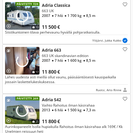
PÄIVITETTY 72H
Adria Classica
663 UK
2007
● 7 hlö
● 1 700 kg
● 8,5 m
11 500 €
10
Siistikuntoinen tilava perhevaunu hyvällä pohjaratkaisulla.
Ylöjärvi, Jukka Kukko
Adria 663
663 UK skandinavian edition
2007
● 7 hlö
● 1 600 kg
● 8,5 m
11 800 €
17
Lähes uudesta asti meillä ollut vaunu, pääsääntöisesti kausipaikalla
jossain laskettelukeskuksessa.
Ruotsi, Arto Rinne
PÄIVITETTY 24H
Adria 542
Vaihto Rahoitus ilman käsirahaa
2013
● 6 hlö
● 1 500 kg
● 7,3 m
11 800 €
25
Aurinkopaneelit Isolla hupiakulla Rahoitus ilman käsirahaa alk 169€ / Kk
Unelmien reissuun heti