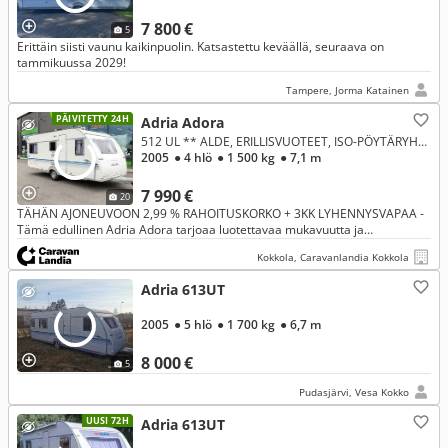
7 800 €
5
Erittäin siisti vaunu kaikinpuolin. Katsastettu keväällä, seuraava on
tammikuussa 2029!
Tampere, Jorma Katainen
PÄIVITETTY 24H
Adria Adora
512 UL ** ALDE, ERILLISVUOTEET, ISO-PÖYTÄRYHMÄ **
2005
● 4 hlö
● 1 500 kg
● 7,1 m
7 990 €
20
TÄHÄN AJONEUVOON 2,99 % RAHOITUSKORKO + 3KK LYHENNYSVAPAA -
Tämä edullinen Adria Adora tarjoaa luotettavaa mukavuutta ja
reissaamisen vapautta fiksuun hintaan! Nauti helposta lomailusta ja
Kokkola, Caravanlandia Kokkola
käytännölli
Adria 613UT
2005
● 5 hlö
● 1 700 kg
● 6,7 m
8 000 €
5
Pudasjärvi, Vesa Kokko
UUSI 72H
Adria 613UT