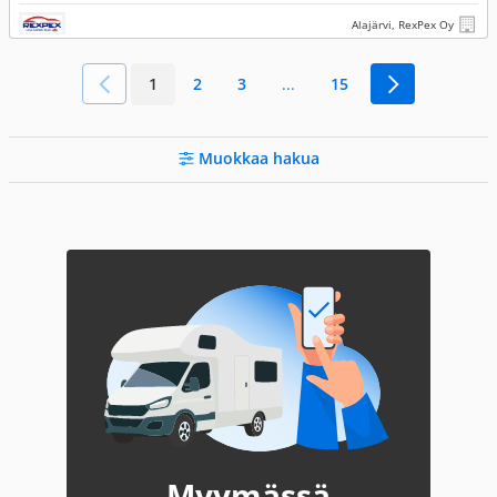
Alajärvi, RexPex Oy
1
2
3
...
15
Muokkaa hakua
Myymässä