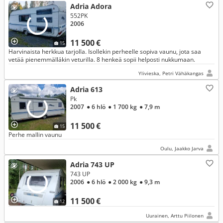
Adria Adora
552PK
2006
11 500 €
15
Harvinaista herkkua tarjolla. Isollekin perheelle sopiva vaunu, jota saa
vetää pienemmälläkin veturilla. 8 henkeä sopii helposti nukkumaan.
Ylivieska, Petri Vähäkangas
Adria 613
Pk
2007
● 6 hlö
● 1 700 kg
● 7,9 m
11 500 €
15
Perhe mallin vaunu
Oulu, Jaakko Jarva
Adria 743 UP
743 UP
2006
● 6 hlö
● 2 000 kg
● 9,3 m
11 500 €
12
Uurainen, Arttu Piilonen