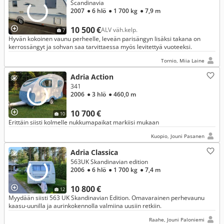
Scandinavia
2007
● 6 hlö
● 1 700 kg
● 7,9 m
10 500 €
ALV väh.kelp.
7
Hyvän kokoinen vaunu perheelle, leveän parisängyn lisäksi takana on
kerrossängyt ja sohvan saa tarvittaessa myös levitettyä vuoteeksi.
Tornio, Miia Laine
Adria Action
341
2006
● 3 hlö
● 460,0 m
10 700 €
10
Erittäin siisti kolmelle nukkumapaikat markiisi mukaan
Kuopio, Jouni Pasanen
Adria Classica
563UK Skandinavian edition
2006
● 6 hlö
● 1 700 kg
● 7,4 m
10 800 €
12
Myydään siisti 563 UK Skandinavian Edition. Omavarainen perhevaunu
kaasu-uunilla ja aurinkokennolla valmiina uusiin retkiin.
Raahe, Jouni Paloniemi