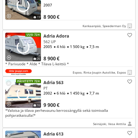
2007
8 900 €
19
Kankaanpää, Speederman Oy
UUSI 72H
Adria Adora
562 UP
2005
● 4 hlö
● 1 500 kg
● 7,5 m
8 900 €
26
* Parivuode * Alde * Tilava L-keittiö *
Espoo, Rinta-Joupin Autoliike, Espoo
PÄIVITETTY 72H
Adria 563
PT
2002
● 6 hlö
● 1 450 kg
● 7,7 m
9 900 €
16
*Valoisa ja tilava perhevaunu kerrossängyllä sekä toimivalla
pohjaratkaisulla!*
Seinäjoki, Vesa Anttila
Adria 613