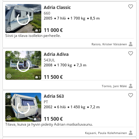
Adria Classic
660
2005
● 7 hlö
● 1 700 kg
● 8,5 m
11 000 €
8
Siisti ja tilava isollekin perheelle.
Raisio, Krister Väisänen
Adria Adiva
543UL
2008
● 1 700 kg
● 7,3 m
11 500 €
9
Tornio, Jani Mäki
Adria 563
PT
2002
● 6 hlö
● 1 450 kg
● 7,2 m
11 500 €
15
Tilava, kuiva ja hyvin pidetty Adrian matkailuvaunu.
Kajaani, Paula Kolehmainen