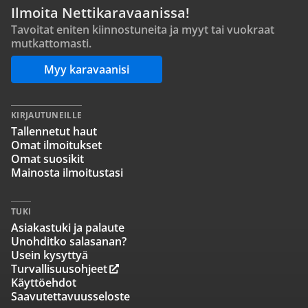
Ilmoita Nettikaravaanissa!
Tavoitat eniten kiinnostuneita ja myyt tai vuokraat
mutkattomasti.
Myy karavaanisi
KIRJAUTUNEILLE
Tallennetut haut
Omat ilmoitukset
Omat suosikit
Mainosta ilmoitustasi
TUKI
Asiakastuki ja palaute
Unohditko salasanan?
Usein kysyttyä
Turvallisuusohjeet
Käyttöehdot
Saavutettavuusseloste