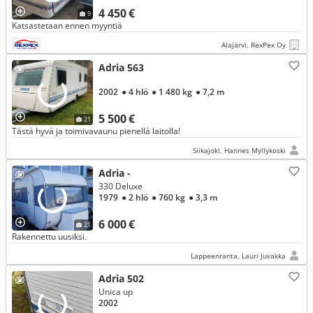
4 450 €
9
Katsastetaan ennen myyntiä
Alajärvi, RexPex Oy
Adria 563
2002
● 4 hlö
● 1 480 kg
● 7,2 m
5 500 €
21
Tästä hyvä ja toimivavaunu pienellä laitolla!
Siikajoki, Hannes Myllykoski
Adria -
330 Deluxe
1979
● 2 hlö
● 760 kg
● 3,3 m
6 000 €
21
Rakennettu uusiksi.
Lappeenranta, Lauri Juvakka
Adria 502
Unica up
2002