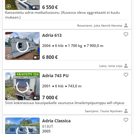
6 550 €
16
Katsastettu adria-matkailuvaunu. (Kuvassa oleva aggrekaatti ei kuulu
mukaan.)
Rovaniemi, Juha Henrik Horsma
Adria 613
2004
● 6 hlö
● 1 700 kg
● 7 900,0 m
6 800 €
7
Lieto, Ismo Litjo
PÄIVITETTY 72H
Adria 743 PU
2001
● 6 hlö
● 743,0 m
7 000 €
6
Siisti kokonaisuus kausipaikalle vaunussa ilmalämpöpumppu wifi ohjaus
Saarijärvi, Tauno Nyrönen
Adria Classica
613UT
2005