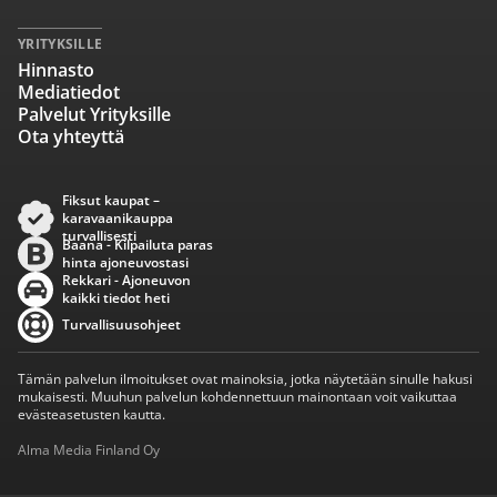
YRITYKSILLE
Hinnasto
Mediatiedot
Palvelut Yrityksille
Ota yhteyttä
Fiksut kaupat –
karavaanikauppa
turvallisesti
Baana - Kilpailuta paras
hinta ajoneuvostasi
Rekkari - Ajoneuvon
kaikki tiedot heti
Turvallisuusohjeet
Tämän palvelun ilmoitukset ovat mainoksia, jotka näytetään sinulle hakusi
mukaisesti. Muuhun palvelun kohdennettuun mainontaan voit vaikuttaa
evästeasetusten kautta.
Alma Media Finland Oy