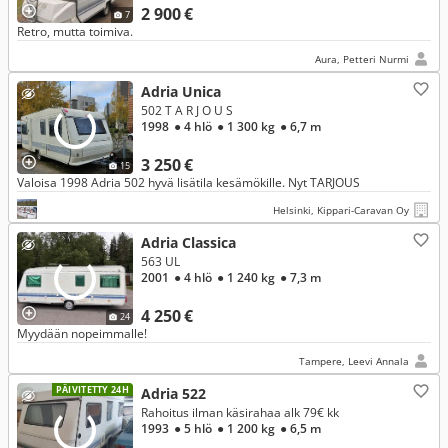
2 900 €
7
Retro, mutta toimiva.
Aura, Petteri Nurmi
Adria Unica
502 T A R J O U S
1998
● 4 hlö
● 1 300 kg
● 6,7 m
3 250 €
15
Valoisa 1998 Adria 502 hyvä lisätila kesämökille. Nyt TARJOUS
Helsinki, Kippari-Caravan Oy
Adria Classica
563 UL
2001
● 4 hlö
● 1 240 kg
● 7,3 m
4 250 €
24
Myydään nopeimmalle!
Tampere, Leevi Annala
PÄIVITETTY 24H
Adria 522
Rahoitus ilman käsirahaa alk 79€ kk
1993
● 5 hlö
● 1 200 kg
● 6,5 m