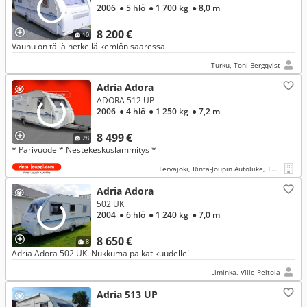
2006
● 5 hlö
● 1 700 kg
● 8,0 m
8 200 €
10
Vaunu on tällä hetkellä kemiön saaressa
Turku, Toni Bergqvist
Adria Adora
ADORA 512 UP
2006
● 4 hlö
● 1 250 kg
● 7,2 m
8 499 €
28
* Parivuode * Nestekeskuslämmitys *
Tervajoki, Rinta-Joupin Autoliike, Tervajoki
Adria Adora
502 UK
2004
● 6 hlö
● 1 240 kg
● 7,0 m
8 650 €
8
Adria Adora 502 UK. Nukkuma paikat kuudelle!
Liminka, Ville Peltola
Adria 513 UP