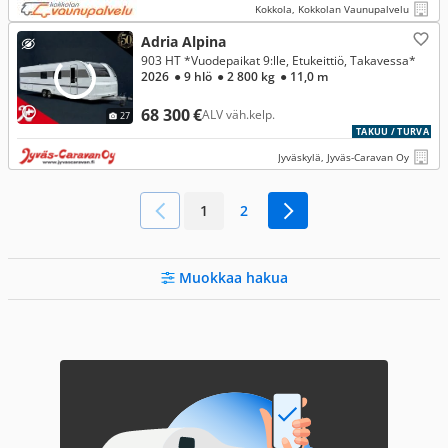
Kokkola, Kokkolan Vaunupalvelu
Adria Alpina
903 HT *Vuodepaikat 9:lle, Etukeittiö, Takavessa*
2026
● 9 hlö
● 2 800 kg
● 11,0 m
68 300 €
ALV väh.kelp.
27
TAKUU / TURVA
Jyväskylä, Jyväs-Caravan Oy
1
2
Muokkaa hakua