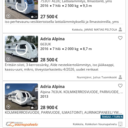
753UT ALDE; Lattialämmitys, Ilmastointi, yms
2016
● 7 hlö
● 2 500 kg
● 9,3 m
27 500 €
24
iso perhevaunu vesikiertoisella lattialämmityksellä ja Ilmastoinnilla, yms
Kokkola, JANNE MATIAS PELTOLA
Adria Alpina
663UK
2016
● 7 hlö
● 2 000 kg
● 8,7 m
28 500 €
15
Erittäin siisti, 3-kerrossänky, Alde nestekiertolämmitys, iso jääkaappi,
kaasu-uuni, mikro, tiiveystarkastettu 4/2026, uudet renkaat
Nurmijärvi, Julius Tuomikoski
Adria Alpina
Alpina 763UK. KOLMIKERROSVUODE, PARIVUODE, ILMASTOINTI, AURINKOPANEELI YM….
2013
28 900 €
29
KOLMIKERROSVUODE, PARIVUODE, ILMASTOINTI, AURINKOPANEELI YM….
TAKUU / TURVA
Kokkola, Kokkolan Vaunupalvelu