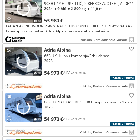
903HT ** ETUKEITTIÖ, 2-KERROSVUOTEET, ALDE**
2024
● 9 hlö
● 2 800 kg
● 11,0 m
53 980 €
30
TÄHÄN AJONEUVOON 2,99 % RAHOITUSKORKO + 3KK LYHENNYSVAPAA -
Tämä lippulaivaluokan Adria Alpina tarjoaa ylellisiä hetkiä ja
poikkeuksellista väljyyttä matkantekoon. Täydellinen valinta suuremmalle
Kokkola, Caravanlandia Kokkola
poru
Adria Alpina
663 UK Huippu kampanja/Erbjudande!!
2023
54 970 €
ALV väh.kelp.
30
TAKUU / TURVA
Kokkola, Kokkolan Vaunupalvelu
Adria Alpina
663 UK NAHKAVERHOILU!! Huippu kampanja/Erbjudande!!
2023
54 970 €
ALV väh.kelp.
30
TAKUU / TURVA
Kokkola, Kokkolan Vaunupalvelu