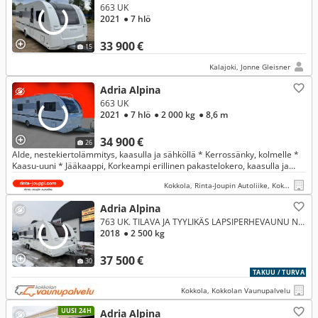
663 UK
2021
● 7 hlö
33 900 €
15
Kalajoki, Jonne Gleisner
Adria Alpina
663 UK
2021
● 7 hlö
● 2 000 kg
● 8,6 m
34 900 €
26
Alde, nestekiertolämmitys, kaasulla ja sähköllä * Kerrossänky, kolmelle *
Kaasu-uuni * Jääkaappi, Korkeampi erillinen pakastelokero, kaasulla ja
sähköllä * Puolidinetti sohvaryhmä josta mahdollista l
Kokkola, Rinta-Joupin Autoliike, Kokkola
Adria Alpina
763 UK. TILAVA JA TYYLIKÄS LAPSIPERHEVAUNU NAHKAVERHOILULLA !!!
2018
● 2 500 kg
37 500 €
30
TAKUU / TURVA
Kokkola, Kokkolan Vaunupalvelu
UUSI 24H
Adria Alpina