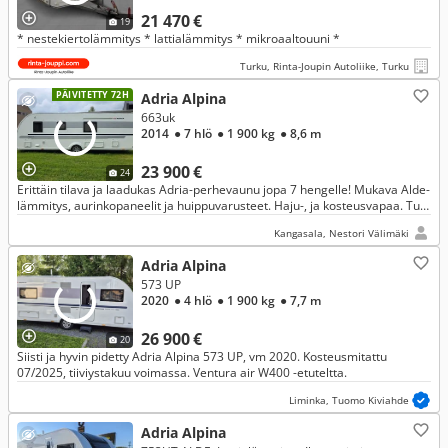
21 470 €
19
* nestekiertolämmitys * lattialämmitys * mikroaaltouuni *
Turku, Rinta-Joupin Autoliike, Turku
PÄIVITETTY 72H
Adria Alpina
663uk
2014
● 7 hlö
● 1 900 kg
● 8,6 m
23 900 €
24
Erittäin tilava ja laadukas Adria-perhevaunu jopa 7 hengelle! Mukava Alde-
lämmitys, aurinkopaneelit ja huippuvarusteet. Haju-, ja kosteusvapaa. Tule
katsomaan!
Kangasala, Nestori Välimäki
Adria Alpina
573 UP
2020
● 4 hlö
● 1 900 kg
● 7,7 m
26 900 €
20
Siisti ja hyvin pidetty Adria Alpina 573 UP, vm 2020. Kosteusmitattu
07/2025, tiiviystakuu voimassa. Ventura air W400 -etuteltta.
Liminka, Tuomo Kiviahde
Adria Alpina