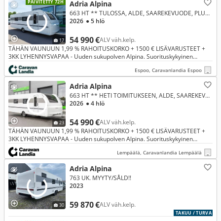
PÄIVITETTY 72H
Adria Alpina
663 HT ** TULOSSA, ALDE, SAAREKEVUODE, PLUSPAKETTI **
2026
● 5 hlö
54 990 €
ALV väh.kelp.
17
TÄHÄN VAUNUUN 1,99 % RAHOITUSKORKO + 1500 € LISÄVARUSTEET +
3KK LYHENNYSVAPAA - Uuden sukupolven Alpina. Suorituskykyinen
matkailuvaunumallisto, joka on tarkoitettu ympärivuotiseen käyttöön.
Espoo, Caravanlandia Espoo
Adria Alpina
663 HT ** HETI TOIMITUKSEEN, ALDE, SAAREKEVUODE, PLUSPAKETTI **
2026
● 4 hlö
54 990 €
ALV väh.kelp.
23
TÄHÄN VAUNUUN 1,99 % RAHOITUSKORKO + 1500 € LISÄVARUSTEET +
3KK LYHENNYSVAPAA - Uuden sukupolven Alpina. Suorituskykyinen
matkailuvaunumallisto, joka on tarkoitettu ympärivuotiseen käyttöön.
Lempäälä, Caravanlandia Lempäälä
Adria Alpina
763 UK. MYYTY/SÅLD!!
2023
59 870 €
ALV väh.kelp.
30
TAKUU / TURVA