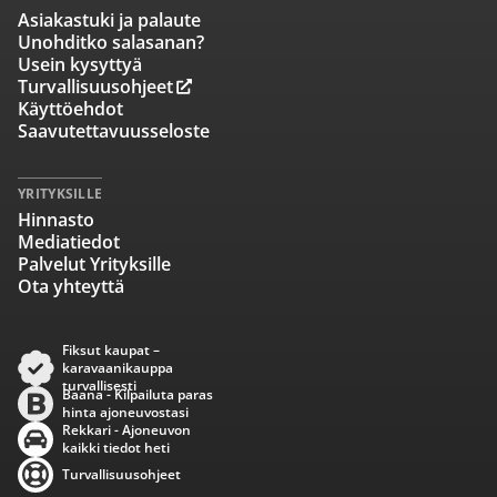
Asiakastuki ja palaute
Unohditko salasanan?
Usein kysyttyä
Turvallisuusohjeet
Käyttöehdot
Saavutettavuusseloste
YRITYKSILLE
Hinnasto
Mediatiedot
Palvelut Yrityksille
Ota yhteyttä
Fiksut kaupat –
karavaanikauppa
turvallisesti
Baana - Kilpailuta paras
hinta ajoneuvostasi
Rekkari - Ajoneuvon
kaikki tiedot heti
Turvallisuusohjeet