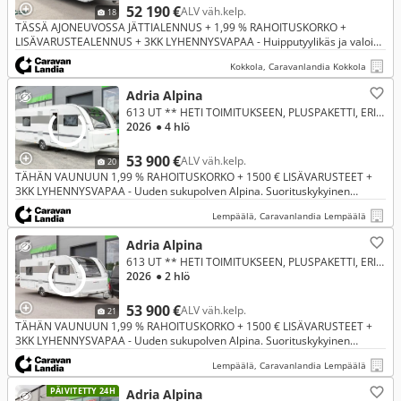
52 190 €
ALV väh.kelp.
18
TÄSSÄ AJONEUVOSSA JÄTTIALENNUS + 1,99 % RAHOITUSKORKO +
LISÄVARUSTEALENNUS + 3KK LYHENNYSVAPAA - Huipputyylikäs ja valoisa
Adria miellyttävällä pohjaratkaisulla. Vaunu soveltuu loistavasti esim. lapsi
Kokkola, Caravanlandia Kokkola
Adria Alpina
613 UT ** HETI TOIMITUKSEEN, PLUSPAKETTI, ERILLISVUOTEET, TAKA-WC **
2026
● 4 hlö
53 900 €
ALV väh.kelp.
20
TÄHÄN VAUNUUN 1,99 % RAHOITUSKORKO + 1500 € LISÄVARUSTEET +
3KK LYHENNYSVAPAA - Uuden sukupolven Alpina. Suorituskykyinen
matkailuvaunumallisto, joka on tarkoitettu ympärivuotiseen käyttöön.
Lempäälä, Caravanlandia Lempäälä
Adria Alpina
613 UT ** HETI TOIMITUKSEEN, PLUSPAKETTI, ERILLISVUOTEET, TAKA-WC **
2026
● 2 hlö
53 900 €
ALV väh.kelp.
21
TÄHÄN VAUNUUN 1,99 % RAHOITUSKORKO + 1500 € LISÄVARUSTEET +
3KK LYHENNYSVAPAA - Uuden sukupolven Alpina. Suorituskykyinen
matkailuvaunumallisto, joka on tarkoitettu ympärivuotiseen käyttöön.
Lempäälä, Caravanlandia Lempäälä
PÄIVITETTY 24H
Adria Alpina