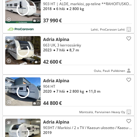
903 HT | ALDE, markiisi, pp-teline **RAHOITUSKORKO ALK. 1,99%**
2018
● 6 hlö
● 2 800 kg
37 990 €
26
Lahti, ProCaravan Lahti
Adria Alpina
663 UK, 3 kerrossänky
2023
● 7 hlö
● 8,7 m
42 600 €
7
Oulu, Pauli Pulkkinen
Adria Alpina
904 HT
2020
● 7 hlö
● 2 800 kg
● 11,0 m
44 800 €
25
Mäntsälä, Parviainen Heavy Oy
Adria Alpina
903HT / Markiisi / 2 x TV / Kaasun ulosotto / Kaasu-uuni / Mikro / PP-teline / Makuupaikat 8:lle
2019