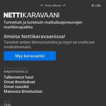
Sivun alkuun
FI
/
EN
Tunnetuin ja luotetuin matkailuajoneuvojen
markkinapaikka
Ilmoita Nettikaravaanissa!
Tavoitat eniten kiinnostuneita ja myyt tai vuokraat
mutkattomasti.
Myy karavaanisi
KIRJAUTUNEILLE
Tallennetut haut
Omat ilmoitukset
Omat suosikit
Mainosta ilmoitustasi
TUKI