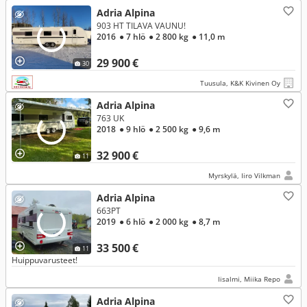
Adria Alpina
903 HT TILAVA VAUNU!
2016
● 7 hlö
● 2 800 kg
● 11,0 m
29 900 €
30
Tuusula, K&K Kivinen Oy
Adria Alpina
763 UK
2018
● 9 hlö
● 2 500 kg
● 9,6 m
32 900 €
11
Myrskylä, Iiro Vilkman
Adria Alpina
663PT
2019
● 6 hlö
● 2 000 kg
● 8,7 m
33 500 €
11
Huippuvarusteet!
Iisalmi, Miika Repo
Adria Alpina