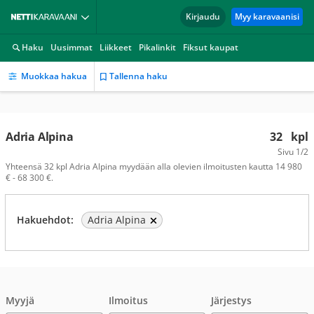
Kirjaudu
Myy karavaanisi
Haku
Uusimmat
Liikkeet
Pikalinkit
Fiksut kaupat
Muokkaa hakua
Tallenna haku
Adria Alpina
32
kpl
Sivu
1/2
Yhteensä 32 kpl Adria Alpina myydään alla olevien ilmoitusten kautta 14 980
€ - 68 300 €.
Hakuehdot:
Adria Alpina
Myyjä
Ilmoitus
Järjestys