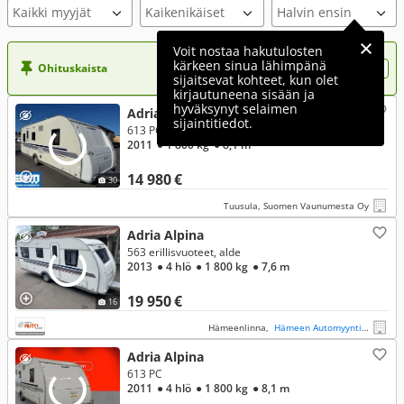
Kaikki myyjät
Voit nostaa hakutulosten
kärkeen sinua lähimpänä
Ohituskaista
Nosta ilmoituksesi tähän?
sijaitsevat kohteet, kun olet
kirjautuneena sisään ja
hyväksynyt selaimen
Adria Alpina
sijaintitiedot.
613 PC, "lounge malli", nestekiertoinen lämmitys myös lattiassa, Mover, korkea jääkaappi, tyylikäs sisusta, ym!
2011
● 1 800 kg
● 8,1 m
14 980 €
30
Tuusula, Suomen Vaunumesta Oy
Adria Alpina
563 erillisvuoteet, alde
2013
● 4 hlö
● 1 800 kg
● 7,6 m
19 950 €
16
Hämeenlinna,
Hämeen Automyynti Oy
Adria Alpina
613 PC
2011
● 4 hlö
● 1 800 kg
● 8,1 m