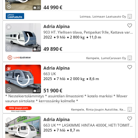
44 990 €
30
Loimaa, Loimaan Laatuauto Oy
Adria Alpina
903 HT. Ylellisen tilava, Petipaikat 9:lle, Kattava varustelu, Ympärivuotiseen käyttöön
2022
● 9 hlö
● 2 800 kg
● 11,0 m
49 890 €
29
Kempele, LumoCaravan Oy
Adria Alpina
663 UK
2025
● 7 hlö
● 2 000 kg
● 8,6 m
51 900 €
22
* Nestekiertolämmitys * asuintilan ilmastointi * kotelo markiisi * Mover
vaunun siirtolaite * kerrossänky kolmelle *
Kempele, Rinta-Joupin Autoliike, Kempele
Adria Alpina
663 UK ** LASKIMME HINTAA 4000€, HETI TOIMITUKSEEN, PLUSPAKETTI, ALDE, KERROSVUOTEET **
2025
● 7 hlö
● 8,7 m