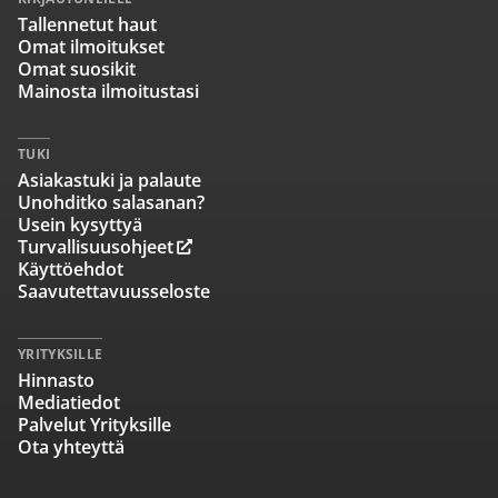
Tallennetut haut
Omat ilmoitukset
Omat suosikit
Mainosta ilmoitustasi
TUKI
Asiakastuki ja palaute
Unohditko salasanan?
Usein kysyttyä
Turvallisuusohjeet
Käyttöehdot
Saavutettavuusseloste
YRITYKSILLE
Hinnasto
Mediatiedot
Palvelut Yrityksille
Ota yhteyttä