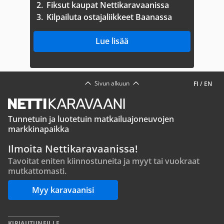
2.
Fiksut kaupat Nettikaravaanissa
3.
Kilpailuta ostajaliikkeet Baanassa
Lue lisää
Sivun alkuun
FI
/
EN
Tunnetuin ja luotetuin matkailuajoneuvojen
markkinapaikka
Ilmoita Nettikaravaanissa!
Tavoitat eniten kiinnostuneita ja myyt tai vuokraat
mutkattomasti.
Myy karavaanisi
KIRJAUTUNEILLE