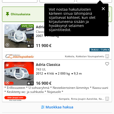
Voit nostaa hakutulosten
kärkeen sinua lähimpänä
Ohituskaista
Nosta ilmoituksesi tähän?
sijaitsevat kohteet, kun olet
kirjautuneena sisään ja
hyväksynyt selaimen
UUSI 72H
Adria Classica
sijaintitiedot.
Classica 543 PK. LAPSIPERHEVAUNU KERROSVUOTEILLA JA ALDE LÄMMITYKSELLÄ !!!
2007
● 1 700 kg
11 900 €
30
TAKUU / TURVA
Kokkola, Kokkolan Vaunupalvelu
Adria Classica
743 UL
2012
● 4 hlö
● 2 000 kg
● 9,3 m
16 900 €
15
* Erillisvuoteet * U-sohvaryhmä * Nestekiertoinen lämmitys * Kaasu-uuni
* Keskitetty wc- ja suihkutila * Nojatuolit *
Kempele, Rinta-Joupin Autoliike, Kempele
Muokkaa hakua