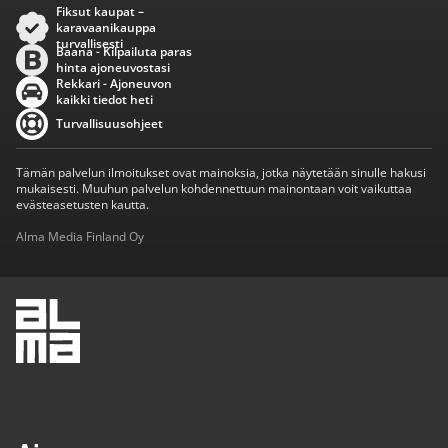
Fiksut kaupat –
karavaanikauppa
turvallisesti
Baana - Kilpailuta paras
hinta ajoneuvostasi
Rekkari - Ajoneuvon
kaikki tiedot heti
Turvallisuusohjeet
Tämän palvelun ilmoitukset ovat mainoksia, jotka näytetään sinulle hakusi
mukaisesti. Muuhun palvelun kohdennettuun mainontaan voit vaikuttaa
evästeasetusten kautta.
Alma Media Finland Oy