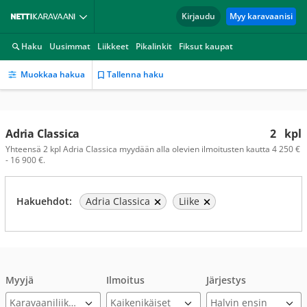
Kirjaudu
Myy karavaanisi
Haku
Uusimmat
Liikkeet
Pikalinkit
Fiksut kaupat
Muokkaa hakua
Tallenna haku
Adria Classica
2
kpl
Yhteensä 2 kpl Adria Classica myydään alla olevien ilmoitusten kautta 4 250 €
- 16 900 €.
Hakuehdot:
Adria Classica
Liike
Myyjä
Ilmoitus
Järjestys
Karavaaniliikkeet