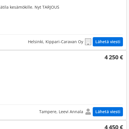
sätila kesämökille. Nyt TARJOUS
Helsinki, Kippari-Caravan Oy
Lähetä viesti
4 250 €
Tampere, Leevi Annala
Lähetä viesti
4 450 €