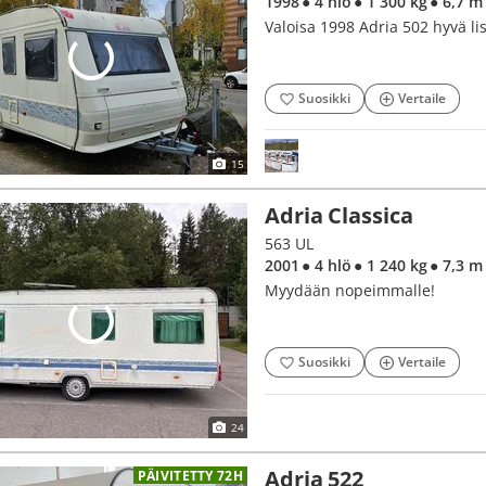
1998
● 4 hlö
● 1 300 kg
● 6,7 m
Valoisa 1998 Adria 502 hyvä li
Suosikki
Vertaile
15
Adria Classica
563 UL
2001
● 4 hlö
● 1 240 kg
● 7,3 m
Myydään nopeimmalle!
Suosikki
Vertaile
24
Adria 522
PÄIVITETTY 72H