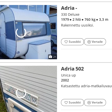
Adria -
330 Deluxe
1979
● 2 hlö
● 760 kg
● 3,3 m
Rakennettu uusiksi.
Suosikki
Vertaile
21
Adria 502
Unica up
2002
Katsastettu adria-matkailuvau
Suosikki
Vertaile