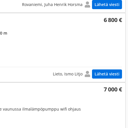
Rovaniemi, Juha Henrik Horsma
Lähetä viesti
6 800 €
,0 m
Lieto, Ismo Litjo
Lähetä viesti
7 000 €
alle vaunussa ilmalämpöpumppu wifi ohjaus