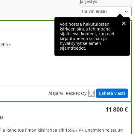
Järjestys
Voit nostaa hakutulosten
kärkeen sinua lähimpänä
sijaitsevat kohteet, kun olet
4 450 €
kirjautuneena sisään ja
hyväksynyt selaimen
79€ kk
sijaintitiedot.
Alajärvi, RexPex Oy
Lähetä viesti
11 800 €
aa
ulla Rahoitus ilman käsirahaa alk 169€ / Kk Unelmien reissuun