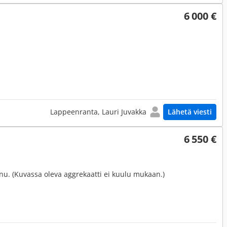
6 000 €
Lappeenranta, Lauri Juvakka
Lähetä viesti
6 550 €
nu. (Kuvassa oleva aggrekaatti ei kuulu mukaan.)