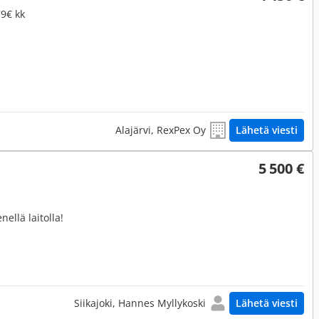
79€ kk
Alajärvi, RexPex Oy
Lähetä viesti
5 500 €
ellä laitolla!
Siikajoki, Hannes Myllykoski
Lähetä viesti