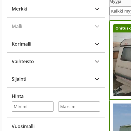
Myyjä
Merkki
Kaikki my
Malli
Ohitusk
Korimalli
Vaihteisto
Sijainti
Hinta
Vuosimalli