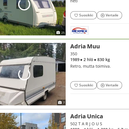
heti
Suosikki
Vertaile
25
Adria Muu
350
1989
● 2 hlö
● 830 kg
Retro, mutta toimiva.
Suosikki
Vertaile
7
Adria Unica
502 T A R J O U S