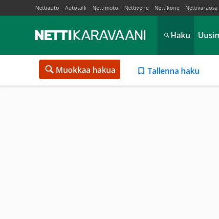
Nettiauto
Autotalli
Nettimoto
Nettivene
Nettikone
Nettivaraosa
Haku
Uusi
Muokkaa hakua
Tallenna haku