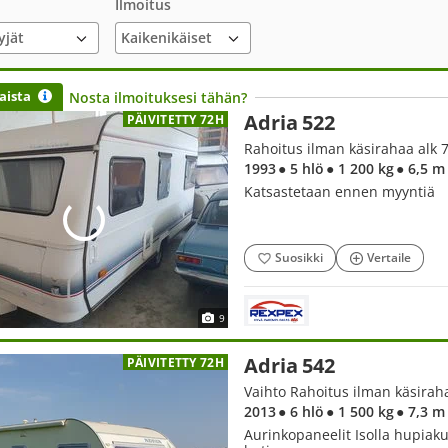
Ilmoitus
yjät
aista
Nosta ilmoituksesi tähän?
Adria 522
PÄIVITETTY 72H
Rahoitus ilman käsirahaa alk 
1993
● 5 hlö
● 1 200 kg
● 6,5 m
Katsastetaan ennen myyntiä
Suosikki
Vertaile
9
Adria 542
PÄIVITETTY 72H
Vaihto Rahoitus ilman käsirah
2013
● 6 hlö
● 1 500 kg
● 7,3 m
Aurinkopaneelit Isolla hupiak