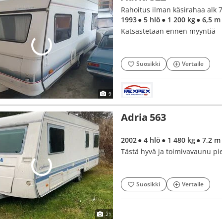
Rahoitus ilman käsirahaa alk 
1993
● 5 hlö
● 1 200 kg
● 6,5 m
Katsastetaan ennen myyntiä
Suosikki
Vertaile
9
Adria 563
2002
● 4 hlö
● 1 480 kg
● 7,2 m
Tästä hyvä ja toimivavaunu pien
Suosikki
Vertaile
21