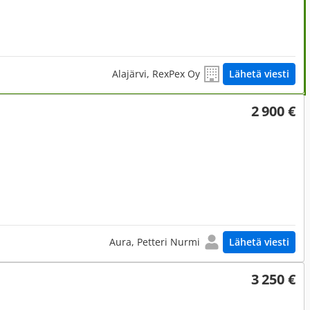
Alajärvi, RexPex Oy
Lähetä viesti
2 900 €
Aura, Petteri Nurmi
Lähetä viesti
3 250 €