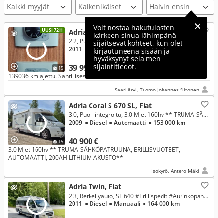
Kaikki myyjät
Voit nostaa hakutulosten
UUSI 72H
Adria Matrix, Fiat
kärkeen sinua lähimpänä
2.2, Puoli-integroitu, MATRIX M680SP
sijaitsevat kohteet, kun olet
2011
● Diesel
● Manuaali
● 139 087 km
kirjautuneena sisään ja
hyväksynyt selaimen
sijaintitiedot.
39 990 €
15
139036 km ajettu. Säntillisesti huollettu' sisätiloiltaan erittäin siisti
Saarijärvi, Tuomo Johannes Siitonen
Adria Coral S 670 SL, Fiat
3.0, Puoli-integroitu, 3.0 Mjet 160hv ** TRUMA-SÄHKÖPATRUUNA, ERILLISVUOTEET, AUTOMAATTI, 200AH LITHIUM AKUSTO**
2009
● Diesel
● Automaatti
● 153 000 km
40 900 €
15
3.0 Mjet 160hv ** TRUMA-SÄHKÖPATRUUNA, ERILLISVUOTEET,
AUTOMAATTI, 200AH LITHIUM AKUSTO**
Isokyrö, Antero Mäki
Adria Twin, Fiat
2.3, Retkeilyauto, SL 640 #Erillispedit #Aurinkopaneeli #Vetokoukku
2011
● Diesel
● Manuaali
● 164 000 km