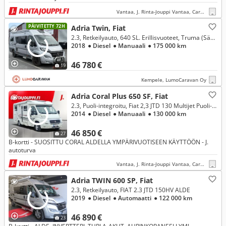
Vantaa, J. Rinta-Jouppi Vantaa, Caravan
PÄIVITETTY 72H
Adria Twin, Fiat
2.3, Retkeilyauto, 640 SL. Erillisvuoteet, Truma (Sähkö / Kaasu), Markiisi, Koukku
2018
● Diesel
● Manuaali
● 175 000 km
46 780 €
19
Kempele, LumoCaravan Oy
Adria Coral Plus 650 SF, Fiat
2.3, Puoli-integroitu, Fiat 2,3 JTD 130 Multijet Puoli-integroitu ALDE
2014
● Diesel
● Manuaali
● 130 000 km
46 850 €
27
B-kortti - SUOSITTU CORAL ALDELLA YMPÄRIVUOTISEEN KÄYTTÖÖN - J.
autoturva
Vantaa, J. Rinta-Jouppi Vantaa, Caravan
Adria TWIN 600 SP, Fiat
2.3, Retkeilyauto, FIAT 2.3 JTD 150HV ALDE
2019
● Diesel
● Automaatti
● 122 000 km
46 890 €
23