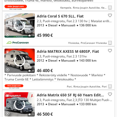
Erillisvuoteet, Truma 4E, markiisi, vetokoukku, aurinkopaneeli
Kempele, Rinta-Joupin Autoliike, Kempele
Adria Coral S 670 SLL, Fiat
2.3, Puoli-integroitu, Fiat 2.3 130 hv | Matalat erillisvuoteet, koukku **RAHOITUSKORKO ALK. 1,99%**
2013
● Diesel
● Manuaali
● 136 000 km
45 990 €
19
Ylivieska, ProCaravan Ylivieska
Adria MATRIX AXESS M 680SP, Fiat
2.3, Puoli-integroitu, Fiat 2.3 131hv
2012
● Diesel
● Manuaali
● 143 000 km
46 400 €
28
* Parivuode poikittain * Rekisteröity viidelle * Nostovuode * Markiisi *
Truma Combi 6E * Lattialämmitys * Vetokoukku *
Pori, Rinta-Joupin Autoliike, Pori
Adria Matrix 650 SF RJ 60 Years Edit, Fiat
2.3, Puoli-integroitu, Fiat 2,3 JTD 130 Multijet Puoli-integroitu
2013
● Diesel
● Manuaali
● 133 000 km
46 500 €
25