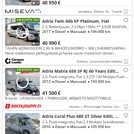
40 950 €
15
Janakkala, Miseva Oy - Turenki
PÄIVITETTY 72H
Adria Twin 600 SP Platinum, Fiat
2.3, Retkeilyauto, 2.3 Mjet 130hv ** JUURI SAAPUNUT, TRUMA-SÄHKÖPATRUUNA, PARIVUODE, LATTIALÄMMITYS **
2017
● Diesel
● Manuaali
● 196 000 km
40 990 €
30
TÄHÄN AJONEUVOON 2,99 % RAHOITUSKORKO + 3KK LYHENNYSVAPAA -
Nauti matkanteon ylellisyydestä ja herää uusiin maisemiin tämän
tyylikkään retkiksen syleilyssä! Tämä huippuyksilö on tehty suuria unelmia
Kokkola, Caravanlandia Kokkola
v
PÄIVITETTY 24H
Adria Matrix 650 SF RJ 60 Years Edit, Fiat
2.3, Puoli-integroitu, Fiat 2,3 JTD 130 Multijet Puoli-integroitu
2013
● Diesel
● Manuaali
● 193 000 km
41 500 €
23
B-kortti - LASKUVUODE + PARIVUODE, WEBASTO MOOTTORILLE
Vantaa, J. Rinta-Jouppi Vantaa, Caravan
Adria Coral Plus 680 ST Silver Editi, Fiat
2.3, Puoli-integroitu, Fiat 2.3 Multijet Scandinavian Edition
2010
● Diesel
● Manuaali
● 105 050 km