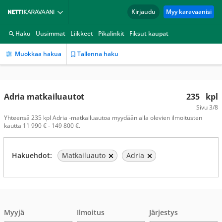
Kirjaudu
Myy karavaanisi
Haku
Uusimmat
Liikkeet
Pikalinkit
Fiksut kaupat
Muokkaa hakua
Tallenna haku
Adria matkailuautot
235
kpl
Sivu
3/8
Yhteensä 235 kpl Adria -matkailuautoa myydään alla olevien ilmoitusten
kautta 11 990 € - 149 800 €.
Hakuehdot:
Matkailuauto
Adria
Myyjä
Ilmoitus
Järjestys