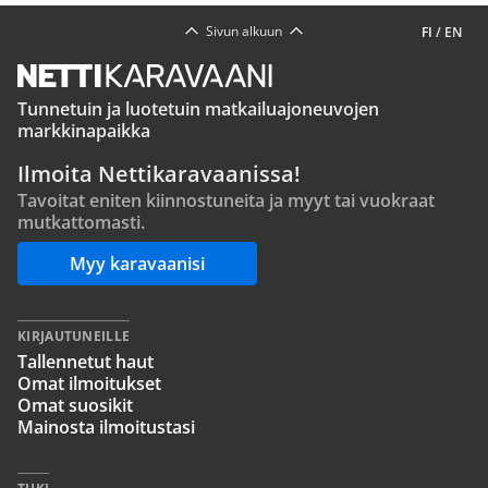
Sivun alkuun
FI
/
EN
Tunnetuin ja luotetuin matkailuajoneuvojen
markkinapaikka
Ilmoita Nettikaravaanissa!
Tavoitat eniten kiinnostuneita ja myyt tai vuokraat
mutkattomasti.
Myy karavaanisi
KIRJAUTUNEILLE
Tallennetut haut
Omat ilmoitukset
Omat suosikit
Mainosta ilmoitustasi