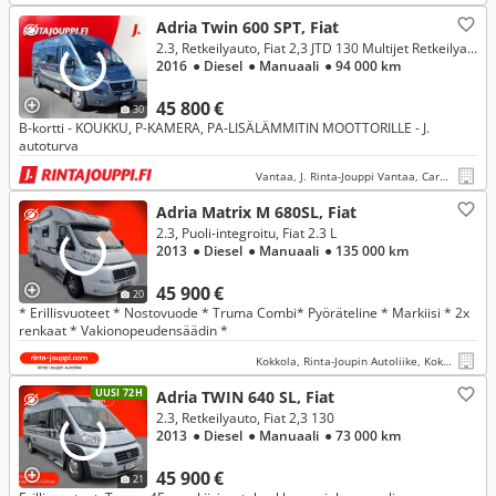
Adria Twin 600 SPT, Fiat
2.3, Retkeilyauto, Fiat 2,3 JTD 130 Multijet Retkeilyauto
2016
● Diesel
● Manuaali
● 94 000 km
45 800 €
30
B-kortti - KOUKKU, P-KAMERA, PA-LISÄLÄMMITIN MOOTTORILLE - J.
autoturva
Vantaa, J. Rinta-Jouppi Vantaa, Caravan
Adria Matrix M 680SL, Fiat
2.3, Puoli-integroitu, Fiat 2.3 L
2013
● Diesel
● Manuaali
● 135 000 km
45 900 €
20
* Erillisvuoteet * Nostovuode * Truma Combi* Pyöräteline * Markiisi * 2x
renkaat * Vakionopeudensäädin *
Kokkola, Rinta-Joupin Autoliike, Kokkola
UUSI 72H
Adria TWIN 640 SL, Fiat
2.3, Retkeilyauto, Fiat 2,3 130
2013
● Diesel
● Manuaali
● 73 000 km
45 900 €
21