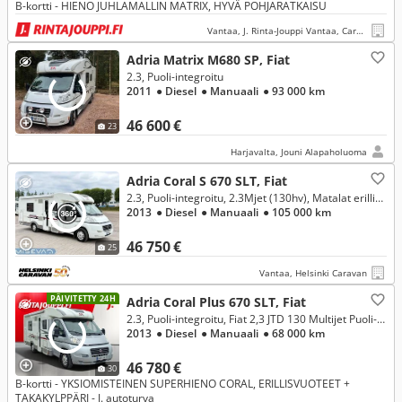
B-kortti - HIENO JUHLAMALLIN MATRIX, HYVÄ POHJARATKAISU
Vantaa, J. Rinta-Jouppi Vantaa, Caravan
Adria Matrix M680 SP, Fiat
2.3, Puoli-integroitu
2011
● Diesel
● Manuaali
● 93 000 km
46 600 €
23
Harjavalta, Jouni Alapaholuoma
Adria Coral S 670 SLT, Fiat
2.3, Puoli-integroitu, 2.3Mjet (130hv), Matalat erillisvuoteet, Rek. 5:lle, Iso pesuhuone
2013
● Diesel
● Manuaali
● 105 000 km
46 750 €
25
Vantaa, Helsinki Caravan
PÄIVITETTY 24H
Adria Coral Plus 670 SLT, Fiat
2.3, Puoli-integroitu, Fiat 2,3 JTD 130 Multijet Puoli-integroitu ALDE
2013
● Diesel
● Manuaali
● 68 000 km
46 780 €
30
B-kortti - YKSIOMISTEINEN SUPERHIENO CORAL, ERILLISVUOTEET +
TAKAKYLPPÄRI - J. autoturva