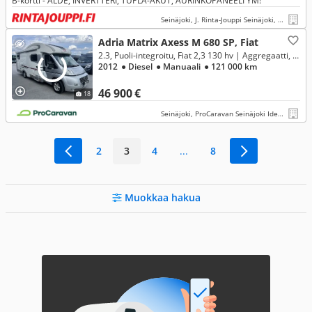
B-kortti - ALDE, INVERTTERI, TUPLA-AKUT, AURINKOPANEELI YM!
Seinäjoki, J. Rinta-Jouppi Seinäjoki, Herralankatu
Adria Matrix Axess M 680 SP, Fiat
2.3, Puoli-integroitu, Fiat 2,3 130 hv | Aggregaatti, ilmastointi, rek.5:lle
2012
● Diesel
● Manuaali
● 121 000 km
46 900 €
18
Seinäjoki, ProCaravan Seinäjoki Ideapark
2
3
4
...
8
Muokkaa hakua