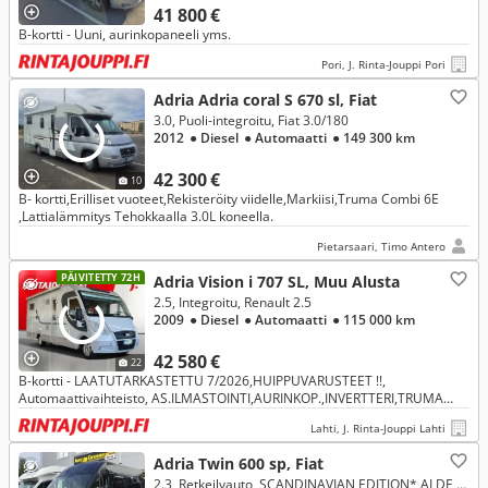
41 800 €
B-kortti - Uuni, aurinkopaneeli yms.
Pori, J. Rinta-Jouppi Pori
Adria Adria coral S 670 sl, Fiat
3.0, Puoli-integroitu, Fiat 3.0/180
2012
● Diesel
● Automaatti
● 149 300 km
42 300 €
10
B- kortti,Erilliset vuoteet,Rekisteröity viidelle,Markiisi,Truma Combi 6E
,Lattialämmitys Tehokkaalla 3.0L koneella.
Pietarsaari, Timo Antero
PÄIVITETTY 72H
Adria Vision i 707 SL, Muu Alusta
2.5, Integroitu, Renault 2.5
2009
● Diesel
● Automaatti
● 115 000 km
42 580 €
22
B-kortti - LAATUTARKASTETTU 7/2026,HUIPPUVARUSTEET !!,
Automaattivaihteisto, AS.ILMASTOINTI,AURINKOP.,INVERTTERI,TRUMA
6E+WEBASTO LÄMMITYS, WEBASTO MOOTTORINLÄMMITIN,
Lahti, J. Rinta-Jouppi Lahti
ERILLISVUOTEET YMM
Adria Twin 600 sp, Fiat
2.3, Retkeilyauto, SCANDINAVIAN EDITION* ALDE LÄMMITYS* * AURINKOPANEELIT* TUPLA-AKUT* VAIHTO JA RAHOITUS