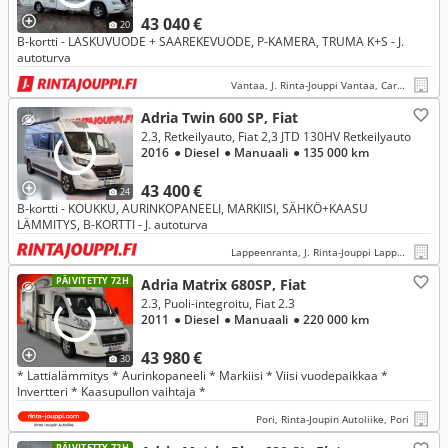
43 040 €
20
B-kortti - LASKUVUODE + SAAREKEVUODE, P-KAMERA, TRUMA K+S - J.
autoturva
Vantaa, J. Rinta-Jouppi Vantaa, Caravan
Adria Twin 600 SP, Fiat
2.3, Retkeilyauto, Fiat 2,3 JTD 130HV Retkeilyauto
2016
● Diesel
● Manuaali
● 135 000 km
43 400 €
24
B-kortti - KOUKKU, AURINKOPANEELI, MARKIISI, SÄHKÖ+KAASU
LÄMMITYS, B-KORTTI - J. autoturva
Lappeenranta, J. Rinta-Jouppi Lappeenranta
PÄIVITETTY 72H
Adria Matrix 680SP, Fiat
2.3, Puoli-integroitu, Fiat 2.3
2011
● Diesel
● Manuaali
● 220 000 km
43 980 €
30
* Lattialämmitys * Aurinkopaneeli * Markiisi * Viisi vuodepaikkaa *
Invertteri * Kaasupullon vaihtaja *
Pori, Rinta-Joupin Autoliike, Pori
PÄIVITETTY 72H