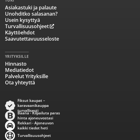
TUKI
Asiakastuki ja palaute
Unohditko salasanan?
Usein kysyttyä
Turvallisuusohjeet
Käyttöehdot
Saavutettavuusseloste
YRITYKSILLE
Hinnasto
Mediatiedot
Palvelut Yrityksille
Ota yhteyttä
Fiksut kaupat –
karavaanikauppa
turvallisesti
Baana - Kilpailuta paras
hinta ajoneuvostasi
Rekkari - Ajoneuvon
kaikki tiedot heti
Turvallisuusohjeet