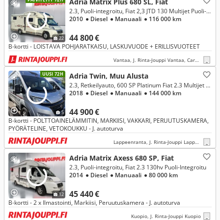
Adria Matrix Plus 680 SL, Fiat
2.3, Puoli-integroitu, Fiat 2,3 JTD 130 Multijet Puoli-integroitu
2010
● Diesel
● Manuaali
● 116 000 km
44 800 €
22
B-kortti - LOISTAVA POHJARATKAISU, LASKUVUODE + ERILLISVUOTEET
Vantaa, J. Rinta-Jouppi Vantaa, Caravan
UUSI 72H
Adria Twin, Muu Alusta
2.3, Retkeilyauto, 600 SP Platinum Fiat 2.3 Multijet 130hv
2018
● Diesel
● Manuaali
● 144 000 km
44 900 €
5
B-kortti - POLTTOAINELÄMMITIN, MARKIISI, VAKKARI, PERUUTUSKAMERA,
PYÖRÄTELINE, VETOKOUKKU - J. autoturva
Lappeenranta, J. Rinta-Jouppi Lappeenranta
Adria Matrix Axess 680 SP, Fiat
2.3, Puoli-integroitu, Fiat 2.3 130hv Puoli-Integroitu
2014
● Diesel
● Manuaali
● 80 000 km
45 440 €
12
B-kortti - 2 x Ilmastointi, Markiisi, Peruutuskamera - J. autoturva
Kuopio, J. Rinta-Jouppi Kuopio