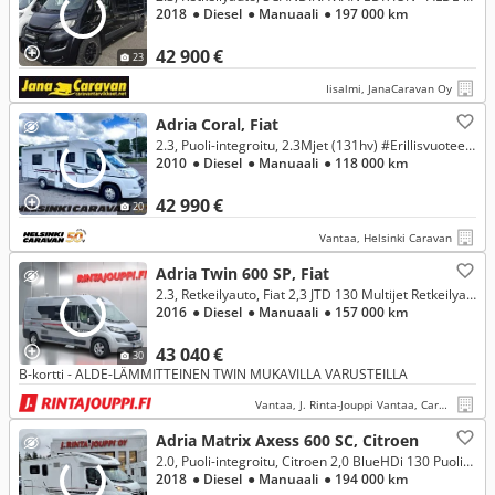
2018
● Diesel
● Manuaali
● 197 000 km
42 900 €
23
Iisalmi, JanaCaravan Oy
Adria Coral, Fiat
2.3, Puoli-integroitu, 2.3Mjet (131hv) #Erillisvuoteeet #Iso pesuhuone #Ilmastointi #truma
2010
● Diesel
● Manuaali
● 118 000 km
42 990 €
20
Vantaa, Helsinki Caravan
Adria Twin 600 SP, Fiat
2.3, Retkeilyauto, Fiat 2,3 JTD 130 Multijet Retkeilyauto ALDE
2016
● Diesel
● Manuaali
● 157 000 km
43 040 €
30
B-kortti - ALDE-LÄMMITTEINEN TWIN MUKAVILLA VARUSTEILLA
Vantaa, J. Rinta-Jouppi Vantaa, Caravan
Adria Matrix Axess 600 SC, Citroen
2.0, Puoli-integroitu, Citroen 2,0 BlueHDi 130 Puoli-integroitu
2018
● Diesel
● Manuaali
● 194 000 km