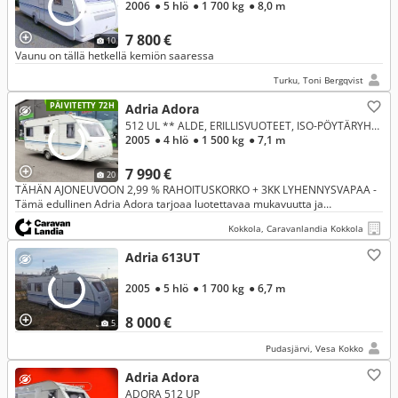
2006
● 5 hlö
● 1 700 kg
● 8,0 m
7 800 €
10
Vaunu on tällä hetkellä kemiön saaressa
Turku, Toni Bergqvist
PÄIVITETTY 72H
Adria Adora
512 UL ** ALDE, ERILLISVUOTEET, ISO-PÖYTÄRYHMÄ **
2005
● 4 hlö
● 1 500 kg
● 7,1 m
7 990 €
20
TÄHÄN AJONEUVOON 2,99 % RAHOITUSKORKO + 3KK LYHENNYSVAPAA -
Tämä edullinen Adria Adora tarjoaa luotettavaa mukavuutta ja
reissaamisen vapautta fiksuun hintaan! Nauti helposta lomailusta ja
Kokkola, Caravanlandia Kokkola
käytännölli
Adria 613UT
2005
● 5 hlö
● 1 700 kg
● 6,7 m
8 000 €
5
Pudasjärvi, Vesa Kokko
Adria Adora
ADORA 512 UP