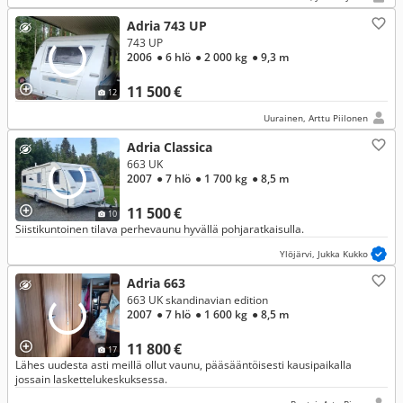
Adria 743 UP
743 UP
2006
● 6 hlö
● 2 000 kg
● 9,3 m
11 500 €
12
Uurainen, Arttu Piilonen
Adria Classica
663 UK
2007
● 7 hlö
● 1 700 kg
● 8,5 m
11 500 €
10
Siistikuntoinen tilava perhevaunu hyvällä pohjaratkaisulla.
Ylöjärvi, Jukka Kukko
Adria 663
663 UK skandinavian edition
2007
● 7 hlö
● 1 600 kg
● 8,5 m
11 800 €
17
Lähes uudesta asti meillä ollut vaunu, pääsääntöisesti kausipaikalla
jossain laskettelukeskuksessa.