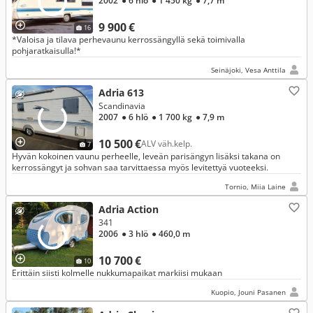
2002
● 6 hlö
● 1 450 kg
● 7,7 m
9 900 €
16
*Valoisa ja tilava perhevaunu kerrossängyllä sekä toimivalla
pohjaratkaisulla!*
Seinäjoki, Vesa Anttila
Adria 613
Scandinavia
2007
● 6 hlö
● 1 700 kg
● 7,9 m
10 500 €
ALV väh.kelp.
7
Hyvän kokoinen vaunu perheelle, leveän parisängyn lisäksi takana on
kerrossängyt ja sohvan saa tarvittaessa myös levitettyä vuoteeksi.
Tornio, Miia Laine
Adria Action
341
2006
● 3 hlö
● 460,0 m
10 700 €
10
Erittäin siisti kolmelle nukkumapaikat markiisi mukaan
Kuopio, Jouni Pasanen