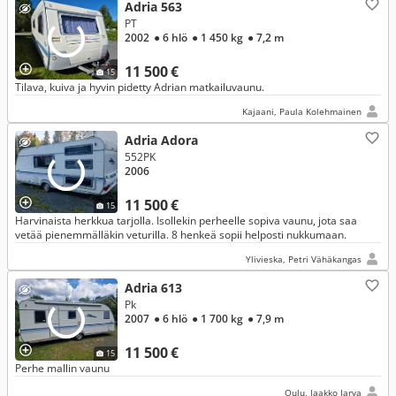
Adria 563
PT
2002
● 6 hlö
● 1 450 kg
● 7,2 m
11 500 €
15
Tilava, kuiva ja hyvin pidetty Adrian matkailuvaunu.
Kajaani, Paula Kolehmainen
Adria Adora
552PK
2006
11 500 €
15
Harvinaista herkkua tarjolla. Isollekin perheelle sopiva vaunu, jota saa
vetää pienemmälläkin veturilla. 8 henkeä sopii helposti nukkumaan.
Ylivieska, Petri Vähäkangas
Adria 613
Pk
2007
● 6 hlö
● 1 700 kg
● 7,9 m
11 500 €
15
Perhe mallin vaunu
Oulu, Jaakko Jarva