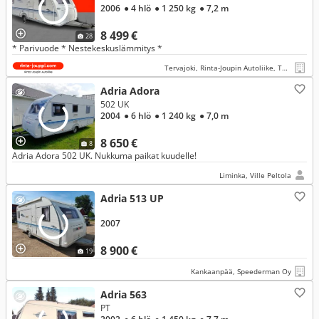
2006
● 4 hlö
● 1 250 kg
● 7,2 m
8 499 €
28
* Parivuode * Nestekeskuslämmitys *
Tervajoki, Rinta-Joupin Autoliike, Tervajoki
Adria Adora
502 UK
2004
● 6 hlö
● 1 240 kg
● 7,0 m
8 650 €
8
Adria Adora 502 UK. Nukkuma paikat kuudelle!
Liminka, Ville Peltola
Adria 513 UP
2007
8 900 €
19
Kankaanpää, Speederman Oy
Adria 563
PT