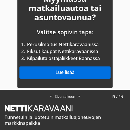
matkailuautoa tai
asuntovaunua?
Valitse sopivin tapa:
1.
Perusilmoitus Nettikaravaanissa
2.
Fiksut kaupat Nettikaravaanissa
3.
Kilpailuta ostajaliikkeet Baanassa
Lue lisää
Sivun alkuun
FI
/
EN
Tunnetuin ja luotetuin matkailuajoneuvojen
markkinapaikka