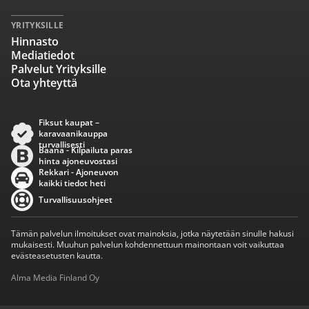
YRITYKSILLE
Hinnasto
Mediatiedot
Palvelut Yrityksille
Ota yhteyttä
Fiksut kaupat –
karavaanikauppa
turvallisesti
Baana - Kilpailuta paras
hinta ajoneuvostasi
Rekkari - Ajoneuvon
kaikki tiedot heti
Turvallisuusohjeet
Tämän palvelun ilmoitukset ovat mainoksia, jotka näytetään sinulle hakusi
mukaisesti. Muuhun palvelun kohdennettuun mainontaan voit vaikuttaa
evästeasetusten kautta.
Alma Media Finland Oy