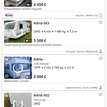
4 450 €
9
Katsastetaan ennen myyntiä
Alajärvi, RexPex Oy
Adria 563
2002
● 4 hlö
● 1 480 kg
● 7,2 m
5 500 €
21
Tästä hyvä ja toimivavaunu pienellä laitolla!
Siikajoki, Hannes Myllykoski
Adria -
330 Deluxe
1979
● 2 hlö
● 760 kg
● 3,3 m
6 000 €
21
Rakennettu uusiksi.
Lappeenranta, Lauri Juvakka
Adria 502
Unica up
2002