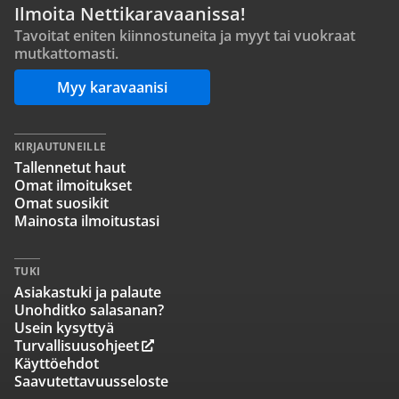
Ilmoita Nettikaravaanissa!
Tavoitat eniten kiinnostuneita ja myyt tai vuokraat
mutkattomasti.
Myy karavaanisi
KIRJAUTUNEILLE
Tallennetut haut
Omat ilmoitukset
Omat suosikit
Mainosta ilmoitustasi
TUKI
Asiakastuki ja palaute
Unohditko salasanan?
Usein kysyttyä
Turvallisuusohjeet
Käyttöehdot
Saavutettavuusseloste