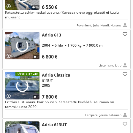
6 550 €
16
Katsastettu adria-matkailuvaunu. (Kuvassa oleva aggrekaatti ei kuulu
mukaan.)
Rovaniemi, Juha Henrik Horsma
Adria 613
2004
● 6 hlö
● 1 700 kg
● 7 900,0 m
6 800 €
7
Lieto, Ismo Litjo
PÄIVITETTY 24H
Adria Classica
613UT
2005
7 800 €
7
Erittäin siisti vaunu kaikinpuolin. Katsastettu keväällä, seuraava on
tammikuussa 2029!
Tampere, Jorma Katainen
Adria 613UT