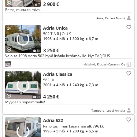
2 900 €
7
Retro, mutta toimiva.
Aura, Petteri Nurmi
Adria Unica
502 T A R J O U S
1998
● 4 hlö
● 1 300 kg
● 6,7 m
3 250 €
15
Valoisa 1998 Adria 502 hyvä lisätila kesämökille. Nyt TARJOUS
Helsinki, Kippari-Caravan Oy
Adria Classica
563 UL
2001
● 4 hlö
● 1 240 kg
● 7,3 m
4 250 €
24
Myydään nopeimmalle!
Tampere, Leevi Annala
Adria 522
Rahoitus ilman käsirahaa alk 79€ kk
1993
● 5 hlö
● 1 200 kg
● 6,5 m