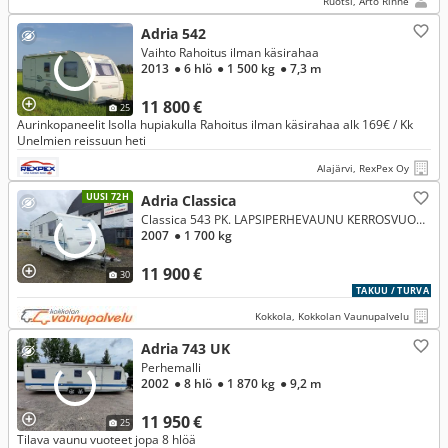
Ruotsi, Arto Rinne
Adria 542
Vaihto Rahoitus ilman käsirahaa
2013
● 6 hlö
● 1 500 kg
● 7,3 m
11 800 €
25
Aurinkopaneelit Isolla hupiakulla Rahoitus ilman käsirahaa alk 169€ / Kk
Unelmien reissuun heti
Alajärvi, RexPex Oy
UUSI 72H
Adria Classica
Classica 543 PK. LAPSIPERHEVAUNU KERROSVUOTEILLA JA ALDE LÄMMITYKSELLÄ !!!
2007
● 1 700 kg
11 900 €
30
TAKUU / TURVA
Kokkola, Kokkolan Vaunupalvelu
Adria 743 UK
Perhemalli
2002
● 8 hlö
● 1 870 kg
● 9,2 m
11 950 €
25
Tilava vaunu vuoteet jopa 8 hlöä