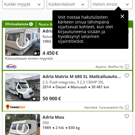
Kaikki myyjät
Voit nostaa hakutulosten
kärkeen sinua lähimpänä
Ohituskaista
Nosta ilmoituksesi tähän?
sijaitsevat kohteet, kun olet
Adria 522
kirjautuneena sisään ja
hyväksynyt selaimen
Rahoitus ilman käsirahaa alk 79€ kk
sijaintitiedot.
1993
● 5 hlö
● 1 200 kg
● 6,5 m
4 450 €
9
Katsastetaan ennen myyntiä
Alajärvi, RexPex Oy
Adria Matrix M 680 SL Matkailuauto , Fiat
2.3, Puoli-integroitu, 5 2,3 130HP 35L
2014
● Diesel
● Manuaali
● 30 481 km
50 900 €
15
Hyvinkää, Caravanpoint Oy
Adria Muu
350
1989
● 2 hlö
● 830 kg