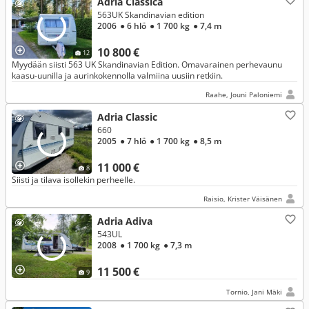
Adria Classica
563UK Skandinavian edition
2006
● 6 hlö
● 1 700 kg
● 7,4 m
10 800 €
12
Myydään siisti 563 UK Skandinavian Edition. Omavarainen perhevaunu
kaasu-uunilla ja aurinkokennolla valmiina uusiin retkiin.
Raahe, Jouni Paloniemi
Adria Classic
660
2005
● 7 hlö
● 1 700 kg
● 8,5 m
11 000 €
8
Siisti ja tilava isollekin perheelle.
Raisio, Krister Väisänen
Adria Adiva
543UL
2008
● 1 700 kg
● 7,3 m
11 500 €
9
Tornio, Jani Mäki