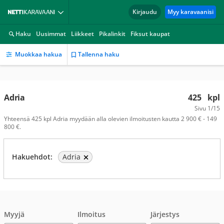
Kirjaudu
Myy karavaanisi
Haku
Uusimmat
Liikkeet
Pikalinkit
Fiksut kaupat
Muokkaa hakua
Tallenna haku
Adria
425
kpl
Sivu
1/15
Yhteensä 425 kpl Adria myydään alla olevien ilmoitusten kautta 2 900 € - 149
800 €.
Hakuehdot:
Adria
Myyjä
Ilmoitus
Järjestys