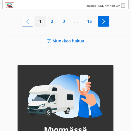
Tuusula, K&K Kivinen Oy
1
2
3
...
15
Muokkaa hakua
Myymässä