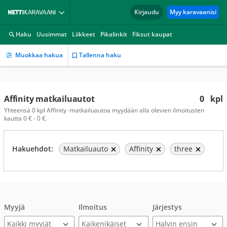
Kirjaudu
Myy karavaanisi
Haku
Uusimmat
Liikkeet
Pikalinkit
Fiksut kaupat
Muokkaa hakua
Tallenna haku
Affinity matkailuautot
0
kpl
Yhteensä 0 kpl Affinity -matkailuautoa myydään alla olevien ilmoitusten
kautta 0 € - 0 €.
Hakuehdot:
Matkailuauto
Affinity
three
Myyjä
Ilmoitus
Järjestys
Kaikki myyjät