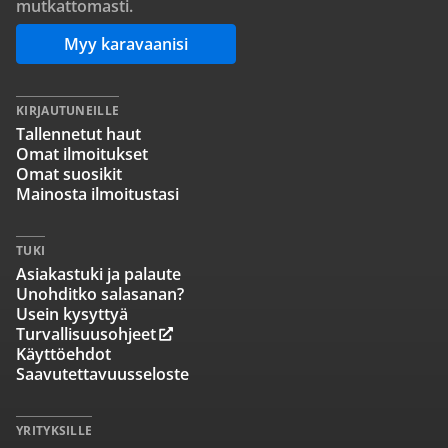
mutkattomasti.
Myy karavaanisi
KIRJAUTUNEILLE
Tallennetut haut
Omat ilmoitukset
Omat suosikit
Mainosta ilmoitustasi
TUKI
Asiakastuki ja palaute
Unohditko salasanan?
Usein kysyttyä
Turvallisuusohjeet
Käyttöehdot
Saavutettavuusseloste
YRITYKSILLE