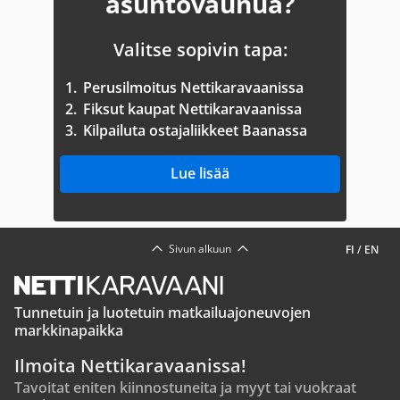
asuntovaunua?
Valitse sopivin tapa:
1.
Perusilmoitus Nettikaravaanissa
2.
Fiksut kaupat Nettikaravaanissa
3.
Kilpailuta ostajaliikkeet Baanassa
Lue lisää
Sivun alkuun
FI
/
EN
Tunnetuin ja luotetuin matkailuajoneuvojen
markkinapaikka
Ilmoita Nettikaravaanissa!
Tavoitat eniten kiinnostuneita ja myyt tai vuokraat