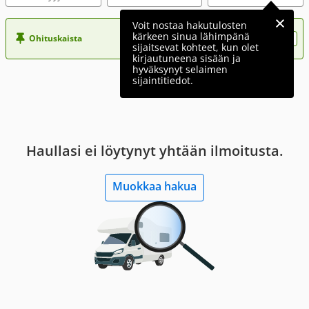
Voit nostaa hakutulosten
kärkeen sinua lähimpänä
Ohituskaista
Nosta ilmoituksesi tähän?
sijaitsevat kohteet, kun olet
kirjautuneena sisään ja
hyväksynyt selaimen
sijaintitiedot.
Haullasi ei löytynyt yhtään ilmoitusta.
Muokkaa hakua