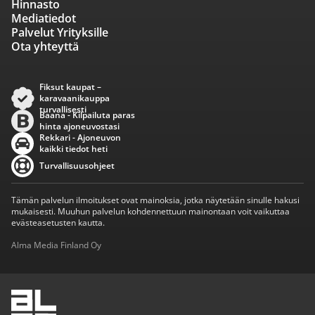
Hinnasto
Mediatiedot
Palvelut Yrityksille
Ota yhteyttä
Fiksut kaupat –
karavaanikauppa
turvallisesti
Baana - Kilpailuta paras
hinta ajoneuvostasi
Rekkari - Ajoneuvon
kaikki tiedot heti
Turvallisuusohjeet
Tämän palvelun ilmoitukset ovat mainoksia, jotka näytetään sinulle hakusi
mukaisesti. Muuhun palvelun kohdennettuun mainontaan voit vaikuttaa
evästeasetusten kautta.
Alma Media Finland Oy