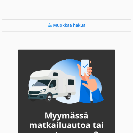
Muokkaa hakua
Myymässä
matkailuautoa tai