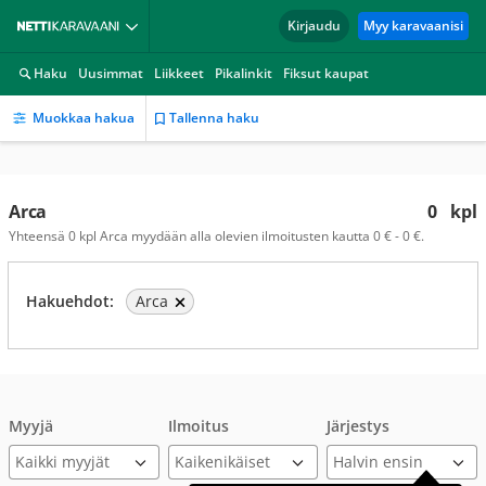
Kirjaudu
Myy karavaanisi
Haku
Uusimmat
Liikkeet
Pikalinkit
Fiksut kaupat
Muokkaa hakua
Tallenna haku
Arca
0
kpl
Yhteensä 0 kpl Arca myydään alla olevien ilmoitusten kautta 0 € - 0 €.
Hakuehdot:
Arca
Myyjä
Ilmoitus
Järjestys
Kaikki myyjät