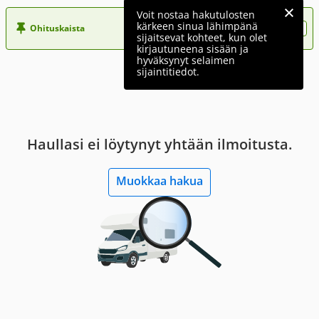
Voit nostaa hakutulosten
kärkeen sinua lähimpänä
Ohituskaista
Nosta ilmoituksesi tähän?
sijaitsevat kohteet, kun olet
kirjautuneena sisään ja
hyväksynyt selaimen
sijaintitiedot.
Haullasi ei löytynyt yhtään ilmoitusta.
Muokkaa hakua