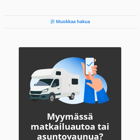
Muokkaa hakua
Myymässä
matkailuautoa tai
asuntovaunua?