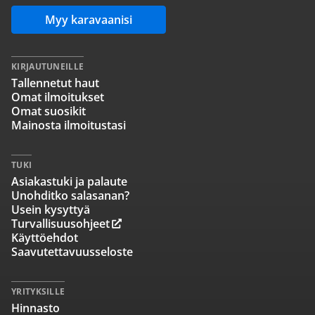
Myy karavaanisi
KIRJAUTUNEILLE
Tallennetut haut
Omat ilmoitukset
Omat suosikit
Mainosta ilmoitustasi
TUKI
Asiakastuki ja palaute
Unohditko salasanan?
Usein kysyttyä
Turvallisuusohjeet
Käyttöehdot
Saavutettavuusseloste
YRITYKSILLE
Hinnasto