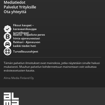
Mediatiedot
Palvelut Yrityksille
Ota yhteyttä
Fiksut kaupat –
karavaanikauppa
turvallisesti
Baana - Kilpailuta paras
hinta ajoneuvostasi
Rekkari - Ajoneuvon
kaikki tiedot heti
Turvallisuusohjeet
Tämän palvelun ilmoitukset ovat mainoksia, jotka näytetään sinulle hakusi
mukaisesti. Muuhun palvelun kohdennettuun mainontaan voit vaikuttaa
evästeasetusten kautta.
Alma Media Finland Oy