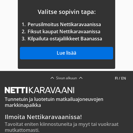
Valitse sopivin tapa:
1.
Perusilmoitus Nettikaravaanissa
2.
Fiksut kaupat Nettikaravaanissa
3.
Kilpailuta ostajaliikkeet Baanassa
Lue lisää
Sivun alkuun
FI
/
EN
Tunnetuin ja luotetuin matkailuajoneuvojen
markkinapaikka
Ilmoita Nettikaravaanissa!
Tavoitat eniten kiinnostuneita ja myyt tai vuokraat
mutkattomasti.