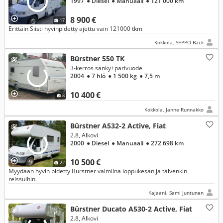
1997
● Diesel
● Manuaali
● 121 000 km
8 900 €
17
Erittäin Siisti hyvinpidetty ajettu vain 121000 tkm
Kokkola, SEPPO Bäck
Bürstner 550 TK
3-kerros sänky+parivuode
2004
● 7 hlö
● 1 500 kg
● 7,5 m
10 400 €
8
Kokkola, Janne Runnakko
Bürstner A532-2 Active, Fiat
2.8, Alkovi
2000
● Diesel
● Manuaali
● 272 698 km
10 500 €
22
Myydään hyvin pidetty Bürstner valmiina loppukesän ja talvenkin
reissuihin.
Kajaani, Sami Juntunen
Bürstner Ducato A530-2 Active, Fiat
2.8, Alkovi