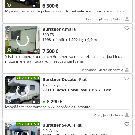
6 300 €
15
Myydään katsastettu ja hyvin huollettu Fiat valmiina uusiin seikkailuihin.
Rautalampi, Vesa Järvinen
Bürstner Amara
500 TS
1998
● 4 hlö
● 1 500 kg
● 6,9 m
7 500 €
7
Siisti ja alkuperäiskuntoinen Bürstneri valmiina reissuille. Tarjoa hintaa,
mutta mielellään vasta kun näet vaunun livenä.
Haapajärvi, Marko Alahäivälä
PÄIVITETTY 24H
Bürstner Ducato, Fiat
1.9, Integroitu
2000
● Diesel
● Manuaali
● 197 719 km
8 290 €
13
Myydään tarpeettomana pikkunäppärä asuntoauto.
Oulu, Jouni Holappa
PÄIVITETTY 72H
Bürstner 5400, Fiat
2.0, Alkovi