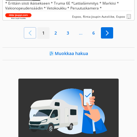
* Erittäin siisti ikäisekseen * Truma 6E *Lattialämmitys * Markiisi *
Vakionopeudensäädin * Vetokoukku * Peruutuskamera *
Espoo, Rinta-Joupin Autoliike, Espoo
1
2
3
...
6
Muokkaa hakua