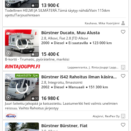
13 900 €
11
Todellinen HELMI JA SILMÄTERÄ.Tämä täytyy nähdä!Vain 115tkm
ajettu!Tarjoushintaan
Kauhava, Mika Vuorijärvi
Bürstner Ducato, Muu Alusta
2.8, Alkovi, Fiat 2.8 JTD Alkovi
2000
● Diesel
● Ei saatavilla
● 123 000 km
15 400 €
22
B-kortti - Trumatic, pyöräteline, markiisi
Lappeenranta, J. Rinta-Jouppi Lappeenranta
PÄIVITETTY 72H
Bürstner i542 Rahoitus ilman käsirahaa, Fiat
2.8, Integroitu, Ilmastointi
2002
● Diesel
● Manuaali
● 151 300 km
16 980 €
30
Juuri laitettu jakopää ja katsastettu. Laatumerkki heti valmis unelmien
reissuu. Vaihto Rahoitus järjestyy
Alajärvi, RexPex Oy
Bürstner Bürstner, Fiat