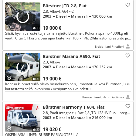
Bürstner JTD 2.8, Fiat
2.8, Alkovi, A647-2
2003
● Diesel
● Manuaali
● 130 000 km
19 000 €
13
Siisti, hyvin varusteltu ja vähän ajettu Burstner. Kokonaispaino 4000kg eli
vaatii C tai C1 kortin. Saa ajaa kuitenkin 100 km/h. 2Xilmastointi asunto ja
ajo-osassa. Dometic inventteri 2000w.
Nokia, Jani Pirttijoki
Bürstner Marano A590, Fiat
2.3, Alkovi
2007
● Diesel
● Manuaali
● 170 252 km
19 000 €
21
Kohtuu kilometreillä oleva hienokuntoinen, ilmastoitu alkovi Burstner. Juuri
katsastettu sekä jakohihna / vesipumppu vaihdettu.
Kangasniemi, Henri Kytömaa
Bürstner Harmony T 604, Fiat
2.8, Puoli-integroitu, Fiat 2,8 JTD 128HV Puoli-integroitu
2003
● Diesel
● Manuaali
● 216 000 km
19 020 €
30
OIKEIN ASIALLINEN BÜRRE PARIVUOTEELLA