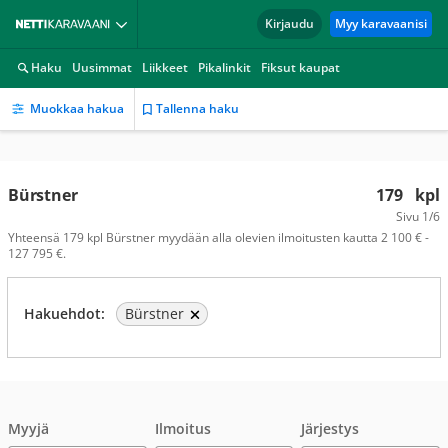
Kirjaudu
Myy karavaanisi
Haku
Uusimmat
Liikkeet
Pikalinkit
Fiksut kaupat
Muokkaa hakua
Tallenna haku
Bürstner
179
kpl
Sivu
1/6
Yhteensä 179 kpl Bürstner myydään alla olevien ilmoitusten kautta 2 100 € -
127 795 €.
Hakuehdot:
Bürstner
Myyjä
Ilmoitus
Järjestys