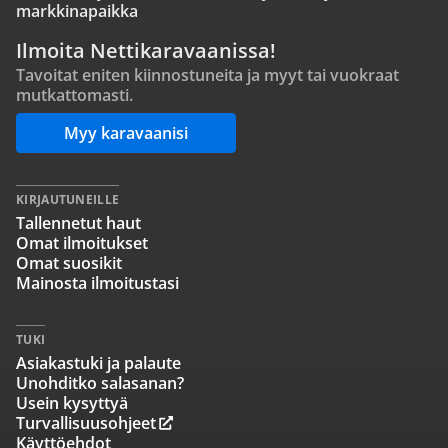
markkinapaikka
Ilmoita Nettikaravaanissa!
Tavoitat eniten kiinnostuneita ja myyt tai vuokraat
mutkattomasti.
Myy karavaanisi
KIRJAUTUNEILLE
Tallennetut haut
Omat ilmoitukset
Omat suosikit
Mainosta ilmoitustasi
TUKI
Asiakastuki ja palaute
Unohditko salasanan?
Usein kysyttyä
Turvallisuusohjeet
Käyttöehdot