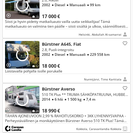
2.0, Alkovi
2002
● Diesel
● Manuaali
● 99 km
17 000 €
18
Siisti ja hyvin pidetty matkailuauto vailla uutta seikkailijaa! Tämä
matkailuauto on valmiina tien päälle – siisti sisältä ja ulkoa, säännöllisesti
huollettu ja pidetty lämpimässä tallissa. Mukavuudet
Helsinki, Abdullah Al-samarrai
Bürstner A645, Fiat
2.8, Puoli-integroitu
2002
● Diesel
● Manuaali
● 229 558 km
18 000 €
12
Loistavalla pohjalla isolle porukalle
Nurmijärvi, Timo Karttiala
Bürstner Averso
510 TK Plus ** TRUMA-SÄHKÖPATRUUNA, HUBBET-YLÄVUODE, KERROSSÄNKY **
2014
● 6 hlö
● 1 500 kg
● 7,4 m
18 990 €
24
TÄHÄN AJONEUVOON 2,99 % RAHOITUSKORKO + 3KK LYHENNYSVAPAA -
Perheystävällinen ja monikäyttöinen Bürstner Averso 510 TK Plus! Tämä
vaunu on suunniteltu tarjoamaan väljyyttä ja mukavuutta perheen yhteis
Kokkola, Caravanlandia Kokkola