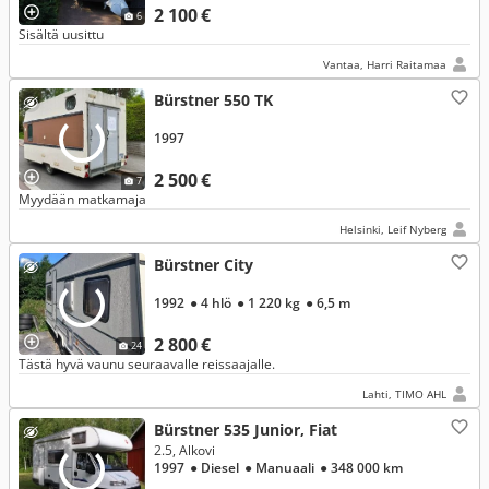
2 100 €
6
Sisältä uusittu
Vantaa, Harri Raitamaa
Bürstner 550 TK
1997
2 500 €
7
Myydään matkamaja
Helsinki, Leif Nyberg
Bürstner City
1992
● 4 hlö
● 1 220 kg
● 6,5 m
2 800 €
24
Tästä hyvä vaunu seuraavalle reissaajalle.
Lahti, TIMO AHL
Bürstner 535 Junior, Fiat
2.5, Alkovi
1997
● Diesel
● Manuaali
● 348 000 km