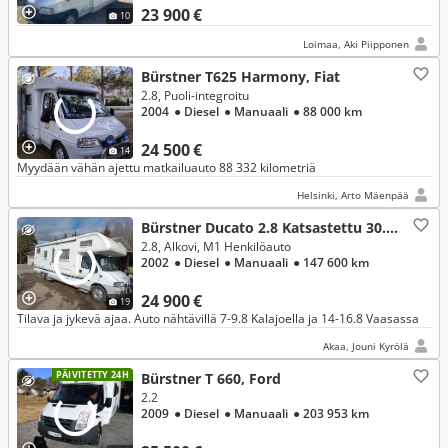
23 900 €
10
Loimaa, Aki Piipponen
Bürstner T625 Harmony, Fiat
2.8, Puoli-integroitu
2004
● Diesel
● Manuaali
● 88 000 km
24 500 €
14
Myydään vähän ajettu matkailuauto 88 332 kilometriä
Helsinki, Arto Mäenpää
Bürstner Ducato 2.8 Katsastettu 30.7.26, Fiat
2.8, Alkovi, M1 Henkilöauto
2002
● Diesel
● Manuaali
● 147 600 km
24 900 €
19
Tilava ja jykevä ajaa. Auto nähtävillä 7-9.8 Kalajoella ja 14-16.8 Vaasassa
Akaa, Jouni Kyrölä
PÄIVITETTY 24H
Bürstner T 660, Ford
2.2
2009
● Diesel
● Manuaali
● 203 953 km