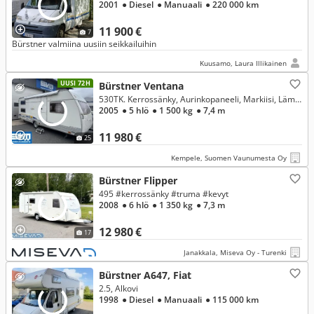
2001
● Diesel
● Manuaali
● 220 000 km
11 900 €
7
Bürstner valmiina uusiin seikkailuihin
Kuusamo, Laura Illikainen
UUSI 72H
Bürstner Ventana
530TK. Kerrossänky, Aurinkopaneeli, Markiisi, Lämmitys kaasu / sähkö ym. Huippusiisti perhevaunu!
2005
● 5 hlö
● 1 500 kg
● 7,4 m
11 980 €
25
Kempele, Suomen Vaunumesta Oy
Bürstner Flipper
495 #kerrossänky #truma #kevyt
2008
● 6 hlö
● 1 350 kg
● 7,3 m
12 980 €
17
Janakkala, Miseva Oy - Turenki
Bürstner A647, Fiat
2.5, Alkovi
1998
● Diesel
● Manuaali
● 115 000 km