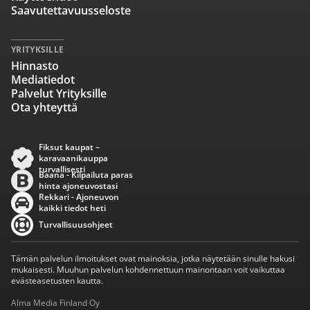
Saavutettavuusseloste
YRITYKSILLE
Hinnasto
Mediatiedot
Palvelut Yrityksille
Ota yhteyttä
Fiksut kaupat –
karavaanikauppa
turvallisesti
Baana - Kilpailuta paras
hinta ajoneuvostasi
Rekkari - Ajoneuvon
kaikki tiedot heti
Turvallisuusohjeet
Tämän palvelun ilmoitukset ovat mainoksia, jotka näytetään sinulle hakusi
mukaisesti. Muuhun palvelun kohdennettuun mainontaan voit vaikuttaa
evästeasetusten kautta.
Alma Media Finland Oy