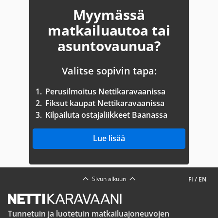
Myymässä
matkailuautoa tai
asuntovaunua?
Valitse sopivin tapa:
1.
Perusilmoitus Nettikaravaanissa
2.
Fiksut kaupat Nettikaravaanissa
3.
Kilpailuta ostajaliikkeet Baanassa
Lue lisää
Sivun alkuun
FI
/
EN
Tunnetuin ja luotetuin matkailuajoneuvojen