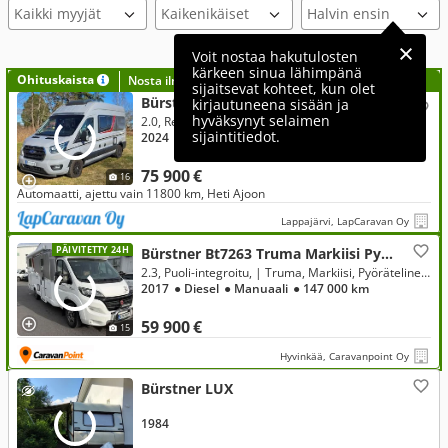
Kaikki myyjät
Voit nostaa hakutulosten
kärkeen sinua lähimpänä
Ohituskaista
Nosta ilmoituksesi tähän?
sijaitsevat kohteet, kun olet
Bürstner Lineo C590 Active, Ford
kirjautuneena sisään ja
hyväksynyt selaimen
2.0, Retkeilyauto
sijaintitiedot.
2024
● Diesel
● Automaatti
● 11 800 km
75 900 €
16
Automaatti, ajettu vain 11800 km, Heti Ajoon
Lappajärvi, LapCaravan Oy
PÄIVITETTY 24H
Bürstner Bt7263 Truma Markiisi Pyörät, Fiat
2.3, Puoli-integroitu, | Truma, Markiisi, Pyöräteline, Aurinkopaneeli
2017
● Diesel
● Manuaali
● 147 000 km
59 900 €
15
Hyvinkää, Caravanpoint Oy
Bürstner LUX
1984