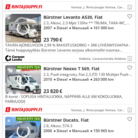
Vantaa, J. Rinta-Jouppi Vantaa, Caravan
Bürstner Levanto A530, Fiat
2.3, Alkovi, 2.3 Mjet 130hv ** TRUMA, TAKA-WC, MARKIISI **
2007
● Diesel
● Manuaali
● 161 000 km
23 790 €
24
TÄHÄN AJONEUVOON 2,99 % RAHOITUSKORKO + 3KK LYHENNYSVAPAA -
Tämä huipputyylikäs Bürstner Levanto tarjoaa alkovimallin tuomaa
poikkeuksellista tilantunnetta ja väljyyttä, tehden matkustamisesta ja yhde
Kokkola, Caravanlandia Kokkola
PÄIVITETTY 72H
Bürstner Nexxo T 569, Fiat
2.3, Puoli-integroitu, Fiat 2,3 JTD 130 Multijet Puoli-integroitu
2010
● Diesel
● Manuaali
● 263 000 km
23 820 €
30
B-kortti - SOPUISA HINTALUOKKA, NÄPPÄRÄ ALLE 6M KOKOLUOKKA,
PARIVUODE
Vantaa, J. Rinta-Jouppi Vantaa, Caravan
PÄIVITETTY 72H
Bürstner Ducato, Fiat
2.8, Alkovi, 574-3
2006
● Diesel
● Manuaali
● 150 965 km