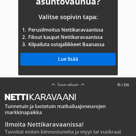
asuntovaunua?
Valitse sopivin tapa:
1.
Perusilmoitus Nettikaravaanissa
2.
Fiksut kaupat Nettikaravaanissa
3.
Kilpailuta ostajaliikkeet Baanassa
Lue lisää
Sivun alkuun
FI
/
EN
Tunnetuin ja luotetuin matkailuajoneuvojen
markkinapaikka
Ilmoita Nettikaravaanissa!
Tavoitat eniten kiinnostuneita ja myyt tai vuokraat