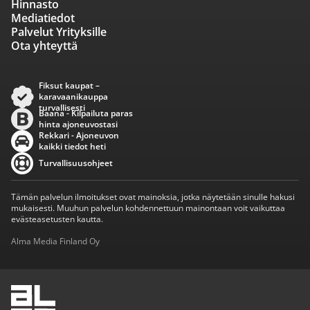
Hinnasto
Mediatiedot
Palvelut Yrityksille
Ota yhteyttä
Fiksut kaupat –
karavaanikauppa
turvallisesti
Baana - Kilpailuta paras
hinta ajoneuvostasi
Rekkari - Ajoneuvon
kaikki tiedot heti
Turvallisuusohjeet
Tämän palvelun ilmoitukset ovat mainoksia, jotka näytetään sinulle hakusi
mukaisesti. Muuhun palvelun kohdennettuun mainontaan voit vaikuttaa
evästeasetusten kautta.
Alma Media Finland Oy