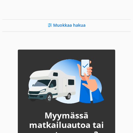
Muokkaa hakua
Myymässä
matkailuautoa tai