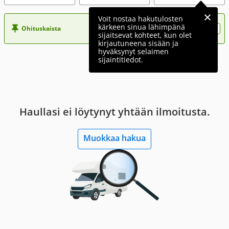
Voit nostaa hakutulosten
kärkeen sinua lähimpänä
Ohituskaista
Nosta ilmoituksesi tähän?
sijaitsevat kohteet, kun olet
kirjautuneena sisään ja
hyväksynyt selaimen
sijaintitiedot.
Haullasi ei löytynyt yhtään ilmoitusta.
Muokkaa hakua