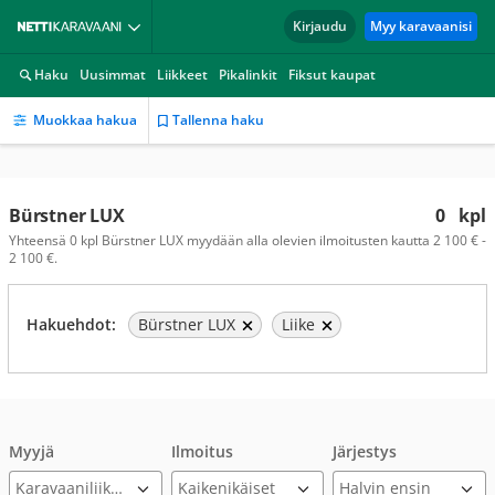
Kirjaudu
Myy karavaanisi
Haku
Uusimmat
Liikkeet
Pikalinkit
Fiksut kaupat
Muokkaa hakua
Tallenna haku
Bürstner LUX
0
kpl
Yhteensä 0 kpl Bürstner LUX myydään alla olevien ilmoitusten kautta 2 100 € -
2 100 €.
Hakuehdot:
Bürstner LUX
Liike
Myyjä
Ilmoitus
Järjestys
Karavaaniliikkeet