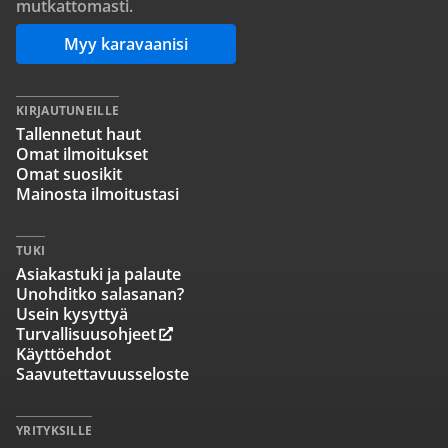
mutkattomasti.
Myy karavaanisi
KIRJAUTUNEILLE
Tallennetut haut
Omat ilmoitukset
Omat suosikit
Mainosta ilmoitustasi
TUKI
Asiakastuki ja palaute
Unohditko salasanan?
Usein kysyttyä
Turvallisuusohjeet
Käyttöehdot
Saavutettavuusseloste
YRITYKSILLE