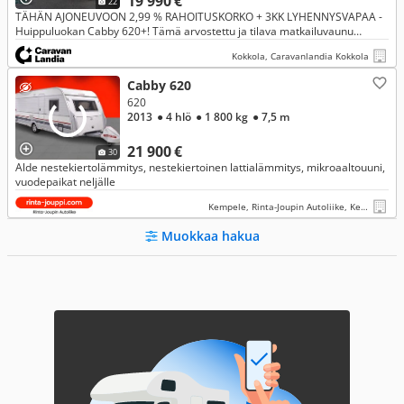
19 990 €
22
TÄHÄN AJONEUVOON 2,99 % RAHOITUSKORKO + 3KK LYHENNYSVAPAA -
Huippuluokan Cabby 620+! Tämä arvostettu ja tilava matkailuvaunu
tarjoaa ylelliset puitteet ja ensiluokkaista matkustusmukavuutta
Kokkola, Caravanlandia Kokkola
vaativamma
Cabby 620
620
2013
● 4 hlö
● 1 800 kg
● 7,5 m
21 900 €
30
Alde nestekiertolämmitys, nestekiertoinen lattialämmitys, mikroaaltouuni,
vuodepaikat neljälle
Kempele, Rinta-Joupin Autoliike, Kempele
Muokkaa hakua