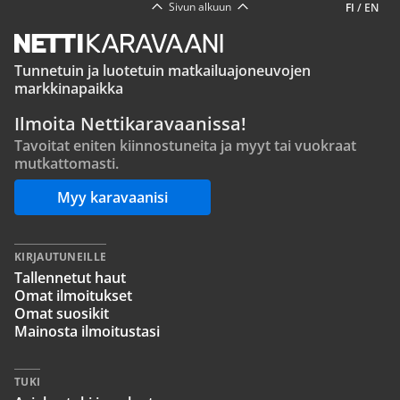
Sivun alkuun
FI
/
EN
Tunnetuin ja luotetuin matkailuajoneuvojen
markkinapaikka
Ilmoita Nettikaravaanissa!
Tavoitat eniten kiinnostuneita ja myyt tai vuokraat
mutkattomasti.
Myy karavaanisi
KIRJAUTUNEILLE
Tallennetut haut
Omat ilmoitukset
Omat suosikit
Mainosta ilmoitustasi
TUKI