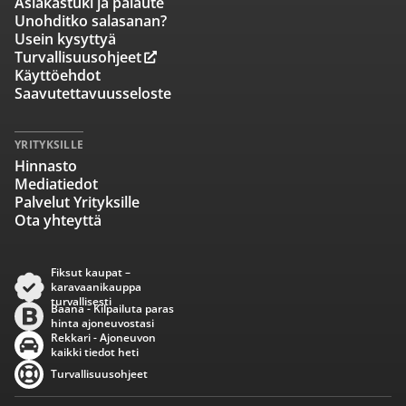
Asiakastuki ja palaute
Unohditko salasanan?
Usein kysyttyä
Turvallisuusohjeet
Käyttöehdot
Saavutettavuusseloste
YRITYKSILLE
Hinnasto
Mediatiedot
Palvelut Yrityksille
Ota yhteyttä
Fiksut kaupat –
karavaanikauppa
turvallisesti
Baana - Kilpailuta paras
hinta ajoneuvostasi
Rekkari - Ajoneuvon
kaikki tiedot heti
Turvallisuusohjeet