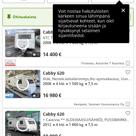
Voit nostaa hakutulosten
kärkeen sinua lähimpänä
Ohituskaista
Nosta ilmoituksesi tähän?
sijaitsevat kohteet, kun olet
kirjautuneena sisään ja
hyväksynyt selaimen
Cabby 620
sijaintitiedot.
ATC TRAILER CONTROL. ALDE.
2008
● 4 hlö
● 1 450 kg
● 7,5 m
14 400 €
10
Ylivieska, Autoliike T Kaarlela
Cabby 620
Alde, Nestek.lattialämmitys,Atc-ajonvakautus, Uuni, Iso jääkaappi, siistikuntoinen ja laadukas.
2008
● 4 hlö
● 1 500 kg
● 7,5 m
16 980 €
23
Kempele, Suomen Vaunumesta Oy
Cabby 620
+ Caienna ** ALDE(KAASU/SÄHKÖ), PUSSIMARKIISI, PARIVUODE PITKITTÄIN **
2012
● 4 hlö
● 1 800 kg
● 7,5 m