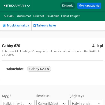
Kirjaudu
Myy karavaanisi
Haku
Uusimmat
Liikkeet
Pikalinkit
Fiksut kaupat
Muokkaa hakua
Tallenna haku
Cabby 620
4
kpl
Yhteensä 4 kpl Cabby 620 myydään alla olevien ilmoitusten kautta 14 400 € -
21 900 €.
Hakuehdot:
Cabby 620
Myyjä
Ilmoitus
Järjestys
Kaikki myyjät