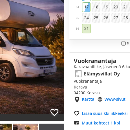
17
18
19
20
21
34
24
25
26
27
28
35
31
36
Ei
Vuokranantaja
Karavaaniliike, Jäsenenä 6 k
Elämysvillat Oy
Vuokranantaja
Kerava
04200 Kerava
Kartta
Www-sivut
Lisää suosikkiliikkeeksi
Muut kohteet 1 kpl