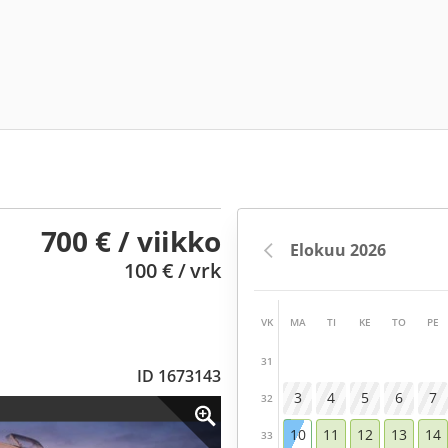
700 € / viikko
100 € / vrk
VK
MA
TI
KE
TO
PE
31
ID 1673143
3
4
5
6
7
32
10
11
12
13
14
33