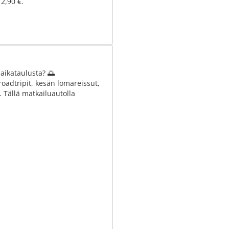
 2,90 €.
aikataulusta? 🌅
roadtripit, kesän lomareissut,
 Tällä matkailuautolla