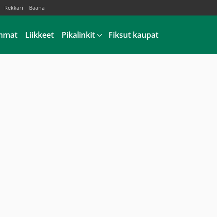
Rekkari
Baana
mmat
Liikkeet
Pikalinkit
Fiksut kaupat