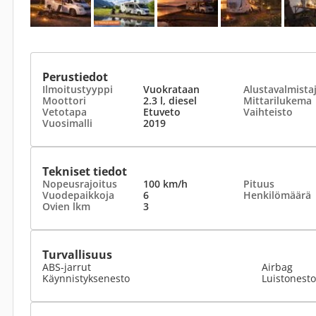
Perustiedot
Ilmoitustyyppi
Vuokrataan
Alustavalmista
Moottori
2.3 l, diesel
Mittarilukema
Vetotapa
Etuveto
Vaihteisto
Vuosimalli
2019
Tekniset tiedot
Nopeusrajoitus
100 km/h
Pituus
Vuodepaikkoja
6
Henkilömäärä
Ovien lkm
3
Turvallisuus
ABS-jarrut
Airbag
Käynnistyksenesto
Luistonesto