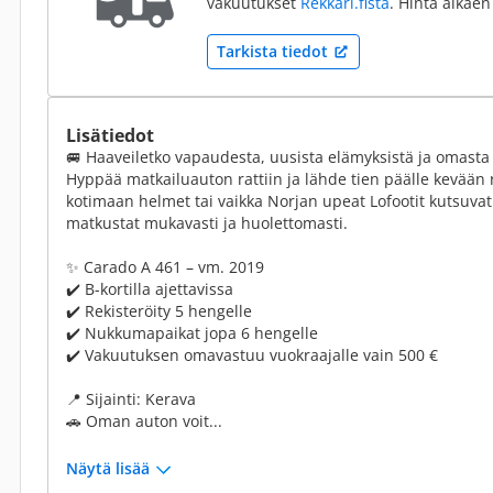
vakuutukset
Rekkari.fistä
. Hinta alkaen
Tarkista tiedot
Lisätiedot
🚐 Haaveiletko vapaudesta, uusista elämyksistä ja omasta 
Hyppää matkailuauton rattiin ja lähde tien päälle kevään 
kotimaan helmet tai vaikka Norjan upeat Lofootit kutsuvat.
matkustat mukavasti ja huolettomasti.
✨ Carado A 461 – vm. 2019
✔️ B-kortilla ajettavissa
✔️ Rekisteröity 5 hengelle
✔️ Nukkumapaikat jopa 6 hengelle
✔️ Vakuutuksen omavastuu vuokraajalle vain 500 €
📍 Sijainti: Kerava
🚗 Oman auton voit...
Näytä lisää