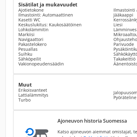
Sisätilat ja mukavuudet
Ajotietokone
Ilmastointi 
Ilmastointi: Automaattinen
Jääkaappi
Kasetti WC
Kerrossänk
Keskuslukitus: Kaukosäätöinen
Liesi
Lohkolämmitin
Lämminvesi
Markiisi
Mikroaalto
Navigaattori
Ohjausteho
Pakastelokero
Parivuode
Pesuallas
Pysäköinti
Suihku
Sähkökäyttö
Sähköpeilit
Takakeittiö
Vakionopeudensäädin
Äänentoist
Muut
Erikoisvanteet
Jalopuusom
Lattialämmitys
Pyöräteline
Turbo
Ajoneuvon historia Suomessa
Katso ajoneuvon aiemmat omistajat, te