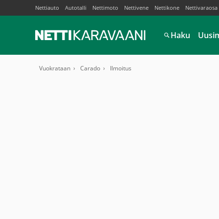
Nettiauto
Autotalli
Nettimoto
Nettivene
Nettikone
Nettivaraosa
Haku
Uusi
Vuokrataan
Carado
Ilmoitus