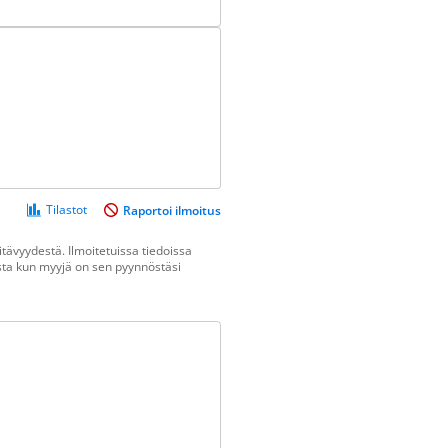
Tilastot
Raportoi ilmoitus
tävyydestä. Ilmoitetuissa tiedoissa
vasta kun myyjä on sen pyynnöstäsi