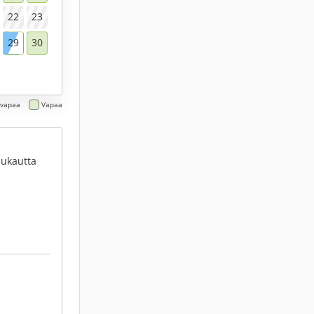
22
23
29
30
 vapaa
Vapaa
uukautta