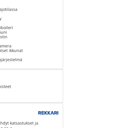
ajotilassa
y
boileri
uuni
stin
kamera
iset ikkunat
ojärjestelmä
isteet
hdyt katsastukset ja