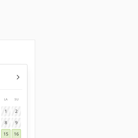
LA
SU
1
2
8
9
15
16