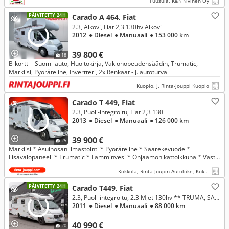
Tuusula, K&K Kivinen Oy
PÄIVITETTY 24H
Carado A 464, Fiat
2.3, Alkovi, Fiat 2,3 130hv Alkovi
2012
● Diesel
● Manuaali
● 153 000 km
39 800 €
18
B-kortti - Suomi-auto, Huoltokirja, Vakionopeudensäädin, Trumatic,
Markiisi, Pyöräteline, Invertteri, 2x Renkaat - J. autoturva
Kuopio, J. Rinta-Jouppi Kuopio
Carado T 449, Fiat
2.3, Puoli-integroitu, Fiat 2,3 130
2013
● Diesel
● Manuaali
● 126 000 km
39 900 €
25
Markiisi * Asuinosan ilmastointi * Pyöräteline * Saarekevuode *
Lisävalopaneeli * Trumatic * Lämminvesi * Ohjaamon kattoikkuna * Vasta
huollettu ja jakohihna vaihdettu * Katsastettu 20.04.2026 *
Kokkola, Rinta-Joupin Autoliike, Kokkola
PÄIVITETTY 24H
Carado T449, Fiat
2.3, Puoli-integroitu, 2.3 Mjet 130hv ** TRUMA, SAAREKEVUODE, MARKIISI**
2011
● Diesel
● Manuaali
● 88 000 km
40 990 €
20