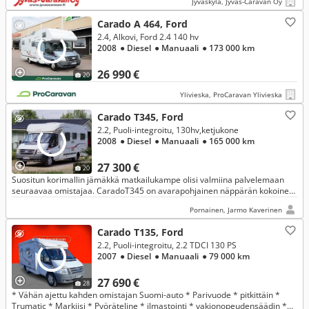
Jyväskylä, Jyväs-Caravan Oy
Carado A 464, Ford
2.4, Alkovi, Ford 2.4 140 hv
2008
● Diesel
● Manuaali
● 173 000 km
26 990 €
20
Ylivieska, ProCaravan Ylivieska
Carado T345, Ford
2.2, Puoli-integroitu, 130hv,ketjukone
2008
● Diesel
● Manuaali
● 165 000 km
27 300 €
20
Suositun korimallin jämäkkä matkailukampe olisi valmiina palvelemaan
seuraavaa omistajaa. CaradoT345 on avarapohjainen näppärän kokoinen
perushyvä matkailuauto.
Pornainen, Jarmo Kaverinen
Carado T135, Ford
2.2, Puoli-integroitu, 2.2 TDCI 130 PS
2007
● Diesel
● Manuaali
● 79 000 km
27 690 €
28
* Vähän ajettu kahden omistajan Suomi-auto * Parivuode * pitkittäin *
Trumatic * Markiisi * Pyöräteline * ilmastointi * vakionopeudensäädin *