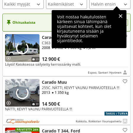
Kaikki myyjät
Voit nostaa hakutulosten
kärkeen sinua lähimpänä
Ohituskaista
Nosta ilmoituksesi tähän?
sijaitsevat kohteet, kun olet
kirjautuneena sisään ja
hyväksynyt selaimen
Carado C
sijaintitiedot.
C363
2008
● 6 hlö
● 1 600 kg
● 7,2 m
12 900 €
20
Löytö! Katoksessa säilytetty kerrossänky malli.
Espoo, Santeri Hyvönen
Carado Muu
255C. NÄTTI, KEVYT VAUNU PARIVUOTEELLA !!!
2013
● 1 350 kg
14 500 €
30
NÄTTI, KEVYT VAUNU PARIVUOTEELLA !!!
TAKUU / TURVA
Kokkola, Kokkolan Vaunupalvelu
PÄIVITETTY 24H
Carado T 344, Ford