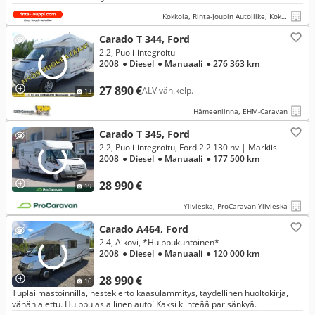
Katsastettu 27.5.2026! *
Kokkola, Rinta-Joupin Autoliike, Kokkola
Carado T 344, Ford
2.2, Puoli-integroitu
2008
● Diesel
● Manuaali
● 276 363 km
27 890 €
ALV väh.kelp.
13
Hämeenlinna, EHM-Caravan
Carado T 345, Ford
2.2, Puoli-integroitu, Ford 2.2 130 hv | Markiisi
2008
● Diesel
● Manuaali
● 177 500 km
28 990 €
19
Ylivieska, ProCaravan Ylivieska
Carado A464, Ford
2.4, Alkovi, *Huippukuntoinen*
2008
● Diesel
● Manuaali
● 120 000 km
28 990 €
16
Tuplailmastoinnilla, nestekierto kaasulämmitys, täydellinen huoltokirja,
vähän ajettu. Huippu asiallinen auto! Kaksi kiinteää parisänkyä.