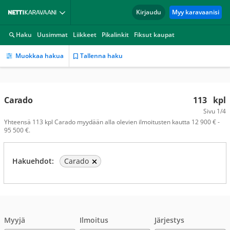
Kirjaudu
Myy karavaanisi
Haku
Uusimmat
Liikkeet
Pikalinkit
Fiksut kaupat
Muokkaa hakua
Tallenna haku
Carado
113
kpl
Sivu
1/4
Yhteensä 113 kpl Carado myydään alla olevien ilmoitusten kautta 12 900 € -
95 500 €.
Hakuehdot:
Carado
Myyjä
Ilmoitus
Järjestys