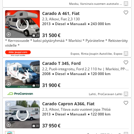
Masku, Varsinais-suomen autotalo oy
Carado A 461, Fiat
2.3, Alkovi, Fiat 2,3 130
2013
● Diesel
● Manuaali
● 243 000 km
31 500 €
29
* Kerrosvuode * kaksi pöytäryhmää * Markiisi * Pyöräteline * Rekisteröity
viidelle *
Espoo, Rinta-Joupin Autoliike, Espoo
Carado T 345, Ford
2.2, Puoli-integroitu, Ford 2.2 110 hv | Markiisi, PP-teline
2008
● Diesel
● Manuaali
● 120 000 km
31 900 €
15
Lahti, ProCaravan Lahti
Carado Capron A366, Fiat
2.3, Alkovi, Tilava auto vuoteet jopa 7hlöä
2013
● Diesel
● Manuaali
● 122 000 km
37 950 €
30