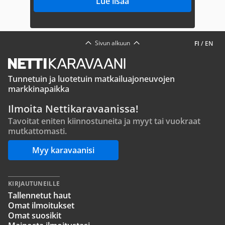
Lue lisää
Sivun alkuun
FI
/
EN
Tunnetuin ja luotetuin matkailuajoneuvojen
markkinapaikka
Ilmoita Nettikaravaanissa!
Tavoitat eniten kiinnostuneita ja myyt tai vuokraat
mutkattomasti.
Myy karavaanisi
KIRJAUTUNEILLE
Tallennetut haut
Omat ilmoitukset
Omat suosikit