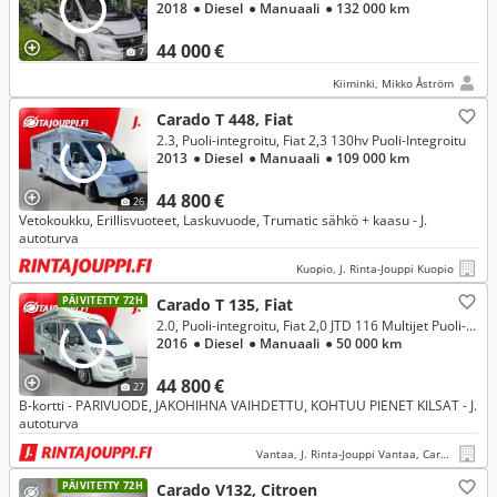
2018
● Diesel
● Manuaali
● 132 000 km
44 000 €
7
Kiiminki, Mikko Åström
Carado T 448, Fiat
2.3, Puoli-integroitu, Fiat 2,3 130hv Puoli-Integroitu
2013
● Diesel
● Manuaali
● 109 000 km
44 800 €
26
Vetokoukku, Erillisvuoteet, Laskuvuode, Trumatic sähkö + kaasu - J.
autoturva
Kuopio, J. Rinta-Jouppi Kuopio
PÄIVITETTY 72H
Carado T 135, Fiat
2.0, Puoli-integroitu, Fiat 2,0 JTD 116 Multijet Puoli-integroitu
2016
● Diesel
● Manuaali
● 50 000 km
44 800 €
27
B-kortti - PARIVUODE, JAKOHIHNA VAIHDETTU, KOHTUU PIENET KILSAT - J.
autoturva
Vantaa, J. Rinta-Jouppi Vantaa, Caravan
PÄIVITETTY 72H
Carado V132, Citroen