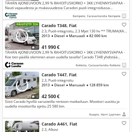
TÄHÄN AJONEUVOON 2,99 % RAHOITUSKORKO + 3KK LYHENNYSVAPAA -
Nauti vapaudesta ja mukavuudesta Caradon puoli integroidussa
matkailuautossa. Suosittu saarekevuode takaa erinomaisen
Kempele, Caravanlandia Kempele
nukkumismukavuuden ja
PÄIVITETTY 72H
Carado T348, Fiat
2.3, Puoli-integroitu, 2.3 Mjet 130 hv ** TRUMA(KAASU/SÄHKÖ), HUBBET-LASKUVUODE, MARKIISI **
2013
● Diesel
● Manuaali
● 82 000 km
41 990 €
27
TÄHÄN AJONEUVOON 2,99 % RAHOITUSKORKO + 3KK LYHENNYSVAPAA -
Koe tien päällä oleminen aivan uudella tavalla! Carado T348 yhdistää
täydellisesti ketteryyden ja kodin mukavuudet, joten voit unohtaa arjen
Kokkola, Caravanlandia Kokkola
Carado T447, Fiat
2.3, Puoli-integroitu
2013
● Diesel
● Manuaali
● 128 859 km
42 500 €
13
Siisti Carado hyvillä varusteilla rentoon matkailuun. Moottori uusittu ja
uudella moottorilla ajettu 25 580 km.
Kuopio, Harri Lyytinen
Carado A461, Fiat
2.3, Alkovi