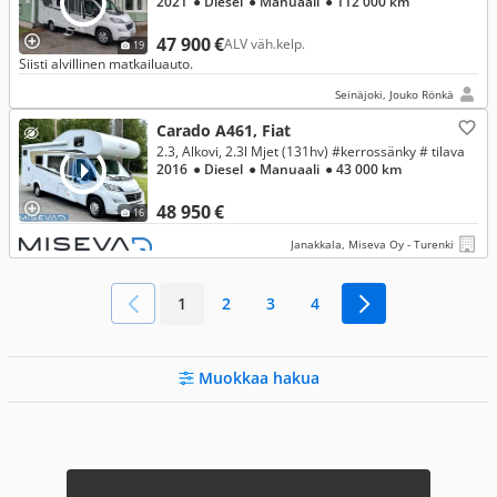
2021
● Diesel
● Manuaali
● 112 000 km
47 900 €
ALV väh.kelp.
19
Siisti alvillinen matkailuauto.
Seinäjoki, Jouko Rönkä
Carado A461, Fiat
2.3, Alkovi, 2.3l Mjet (131hv) #kerrossänky # tilava
2016
● Diesel
● Manuaali
● 43 000 km
48 950 €
16
Janakkala, Miseva Oy - Turenki
1
2
3
4
Muokkaa hakua