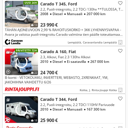
UUSI 24H
Carado T 345, Ford
2.2, Puoli-integroitu, 2.2 TDCi 130hv **TULOSSA, TRUMA, PITKITTÄINEN-PARIVUODE, MARKIISI **
2008
● Diesel
● Manuaali
● 207 000 km
23 990 €
13
TÄHÄN AJONEUVOON 2,99 % RAHOITUSKORKO + 3KK LYHENNYSVAPAA -
Avara ja valoisa puoli-integroitu Carado valmiina tien päälle toteuttamaan
matkailu-unelmia.
Lempäälä, Caravanlandia Lempäälä
PÄIVITETTY 72H
Carado A 160, Fiat
2.3, Alkovi, Fiat 2.3 130hv Alkovi
2010
● Diesel
● Ei saatavilla
● 267 000 km
24 700 €
22
B-kortti - VETOKOUKKU, INVERTTERI, WEBASTO, 2XRENKAAT, YM,
JAKOHIHNA VAIHDETTU 6/26
Kotka, J. Rinta-Jouppi Kotka
Carado T 344, Ford
2.2, Puoli-integroitu, 2.2 TDCI 110HV Parivuode
2010
● Diesel
● Manuaali
● 167 300 km
25 900 €
18