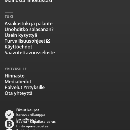
Mainosta ilmoitustasi
TUKI
Asiakastuki ja palaute
Unohditko salasanan?
Usein kysyttyä
Turvallisuusohjeet
Käyttöehdot
Saavutettavuusseloste
YRITYKSILLE
Hinnasto
Mediatiedot
Palvelut Yrityksille
Ota yhteyttä
Fiksut kaupat –
karavaanikauppa
turvallisesti
Baana - Kilpailuta paras
hinta ajoneuvostasi