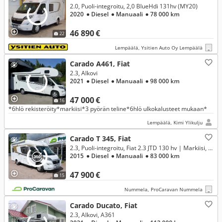
2.0, Puoli-integroitu, 2,0 BlueHdi 131hv (MY20)
2020
● Diesel
● Manuaali
● 78 000 km
46 890 €
22
Lempäälä, Ysitien Auto Oy Lempäälä
Carado A461, Fiat
2.3, Alkovi
2021
● Diesel
● Manuaali
● 98 000 km
47 000 €
16
*6hlö rekisteröity*markiisi*3 pyörän teline*6hlö ulkokalusteet mukaan*
Lempäälä, Kimi Ylikulju
Carado T 345, Fiat
2.3, Puoli-integroitu, Fiat 2.3 JTD 130 hv | Markiisi, pp-teline **RAHOITUSKORKO ALK. 1,99%**
2015
● Diesel
● Manuaali
● 83 000 km
47 900 €
15
Nummela, ProCaravan Nummela
Carado Ducato, Fiat
2.3, Alkovi, A361