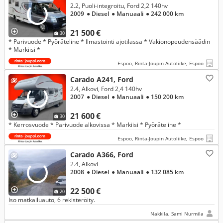
2.2, Puoli-integroitu, Ford 2,2 140hv
2009
● Diesel
● Manuaali
● 242 000 km
21 500 €
30
* Parivuode * Pyöräteline * Ilmastointi ajotilassa * Vakionopeudensäädin
* Markiisi *
Espoo, Rinta-Joupin Autoliike, Espoo
Carado A241, Ford
2.4, Alkovi, Ford 2,4 140hv
2007
● Diesel
● Manuaali
● 150 200 km
21 600 €
30
* Kerrosvuode * Parivuode alkovissa * Markiisi * Pyöräteline *
Espoo, Rinta-Joupin Autoliike, Espoo
Carado A366, Ford
2.4, Alkovi
2008
● Diesel
● Manuaali
● 132 085 km
22 500 €
20
Iso matkailuauto, 6 rekisteröity.
Nakkila, Sami Nurmila