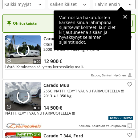
Kaikki myyjät
Voit nostaa hakutulosten
kärkeen sinua lähimpänä
Ohituskaista
Nosta ilmoituksesi tähän?
sijaitsevat kohteet, kun olet
kirjautuneena sisään ja
hyväksynyt selaimen
Carado C
sijaintitiedot.
C363
2008
● 6 hlö
● 1 600 kg
● 7,2 m
12 900 €
20
Löytö! Katoksessa säilytetty kerrossänky malli.
Espoo, Santeri Hyvönen
Carado Muu
255C. NÄTTI, KEVYT VAUNU PARIVUOTEELLA !!!
2013
● 1 350 kg
14 500 €
30
NÄTTI, KEVYT VAUNU PARIVUOTEELLA !!!
TAKUU / TURVA
Kokkola, Kokkolan Vaunupalvelu
PÄIVITETTY 24H
Carado T 344, Ford