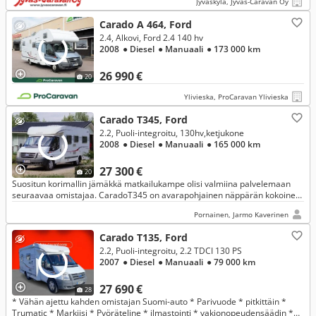
Jyväskylä, Jyväs-Caravan Oy
Carado A 464, Ford
2.4, Alkovi, Ford 2.4 140 hv
2008
● Diesel
● Manuaali
● 173 000 km
26 990 €
20
Ylivieska, ProCaravan Ylivieska
Carado T345, Ford
2.2, Puoli-integroitu, 130hv,ketjukone
2008
● Diesel
● Manuaali
● 165 000 km
27 300 €
20
Suositun korimallin jämäkkä matkailukampe olisi valmiina palvelemaan
seuraavaa omistajaa. CaradoT345 on avarapohjainen näppärän kokoinen
perushyvä matkailuauto.
Pornainen, Jarmo Kaverinen
Carado T135, Ford
2.2, Puoli-integroitu, 2.2 TDCI 130 PS
2007
● Diesel
● Manuaali
● 79 000 km
27 690 €
28
* Vähän ajettu kahden omistajan Suomi-auto * Parivuode * pitkittäin *
Trumatic * Markiisi * Pyöräteline * ilmastointi * vakionopeudensäädin *