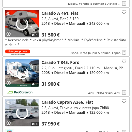
Masku, Varsinais-suomen autotalo oy
Carado A 461, Fiat
2.3, Alkovi, Fiat 2,3 130
2013
● Diesel
● Manuaali
● 243 000 km
31 500 €
29
* Kerrosvuode * kaksi pöytäryhmää * Markiisi * Pyöräteline * Rekisteröity
viidelle *
Espoo, Rinta-Joupin Autoliike, Espoo
Carado T 345, Ford
2.2, Puoli-integroitu, Ford 2.2 110 hv | Markiisi, PP-teline
2008
● Diesel
● Manuaali
● 120 000 km
31 900 €
15
Lahti, ProCaravan Lahti
Carado Capron A366, Fiat
2.3, Alkovi, Tilava auto vuoteet jopa 7hlöä
2013
● Diesel
● Manuaali
● 122 000 km
37 950 €
30