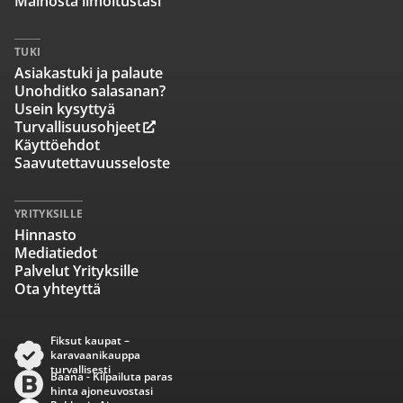
Mainosta ilmoitustasi
TUKI
Asiakastuki ja palaute
Unohditko salasanan?
Usein kysyttyä
Turvallisuusohjeet
Käyttöehdot
Saavutettavuusseloste
YRITYKSILLE
Hinnasto
Mediatiedot
Palvelut Yrityksille
Ota yhteyttä
Fiksut kaupat –
karavaanikauppa
turvallisesti
Baana - Kilpailuta paras
hinta ajoneuvostasi