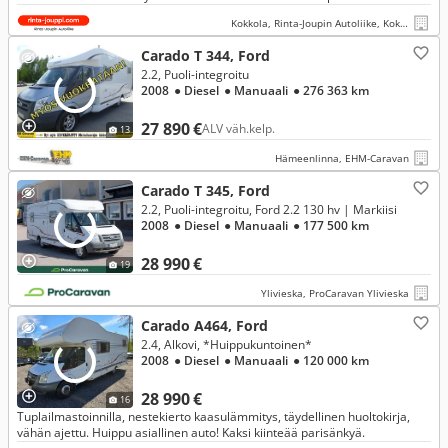
Katsastettu 27.5.2026! *
Kokkola, Rinta-Joupin Autoliike, Kokkola
Carado T 344, Ford
2.2, Puoli-integroitu
2008
● Diesel
● Manuaali
● 276 363 km
27 890 €
ALV väh.kelp.
13
Hämeenlinna, EHM-Caravan
Carado T 345, Ford
2.2, Puoli-integroitu, Ford 2.2 130 hv | Markiisi
2008
● Diesel
● Manuaali
● 177 500 km
28 990 €
19
Ylivieska, ProCaravan Ylivieska
Carado A464, Ford
2.4, Alkovi, *Huippukuntoinen*
2008
● Diesel
● Manuaali
● 120 000 km
28 990 €
16
Tuplailmastoinnilla, nestekierto kaasulämmitys, täydellinen huoltokirja,
vähän ajettu. Huippu asiallinen auto! Kaksi kiinteää parisänkyä.