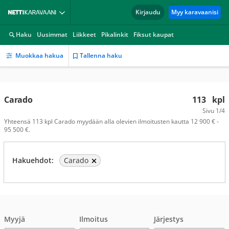
Kirjaudu
Myy karavaanisi
Haku
Uusimmat
Liikkeet
Pikalinkit
Fiksut kaupat
Muokkaa hakua
Tallenna haku
Carado
113
kpl
Sivu
1/4
Yhteensä 113 kpl Carado myydään alla olevien ilmoitusten kautta 12 900 € -
95 500 €.
Hakuehdot:
Carado
Myyjä
Ilmoitus
Järjestys