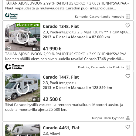
TÄHÄN AJONEUVOON 2,99 % RAHOITUSKORKO + 3KK LYHENNYSVAPAA -
Nauti vapaudesta ja mukavuudesta Caradon puoli integroidussa
matkailuautossa. Suosittu saarekevuode takaa erinomaisen
Kempele, Caravanlandia Kempele
nukkumismukavuuden ja
PÄIVITETTY 72H
Carado T348, Fiat
2.3, Puoli-integroitu, 2.3 Mjet 130 hv ** TRUMA(KAASU/SÄHKÖ), HUBBET-LASKUVUODE, MARKIISI **
2013
● Diesel
● Manuaali
● 82 000 km
41 990 €
27
TÄHÄN AJONEUVOON 2,99 % RAHOITUSKORKO + 3KK LYHENNYSVAPAA -
Koe tien päällä oleminen aivan uudella tavalla! Carado T348 yhdistää
täydellisesti ketteryyden ja kodin mukavuudet, joten voit unohtaa arjen
Kokkola, Caravanlandia Kokkola
Carado T447, Fiat
2.3, Puoli-integroitu
2013
● Diesel
● Manuaali
● 128 859 km
42 500 €
13
Siisti Carado hyvillä varusteilla rentoon matkailuun. Moottori uusittu ja
uudella moottorilla ajettu 25 580 km.
Kuopio, Harri Lyytinen
Carado A461, Fiat
2.3, Alkovi