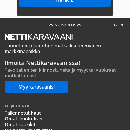
Lue lisää
Sivun alkuun
FI
/
EN
Tunnetuin ja luotetuin matkailuajoneuvojen
markkinapaikka
Ilmoita Nettikaravaanissa!
Tavoitat eniten kiinnostuneita ja myyt tai vuokraat
mutkattomasti.
Myy karavaanisi
KIRJAUTUNEILLE
Tallennetut haut
Omat ilmoitukset
Omat suosikit