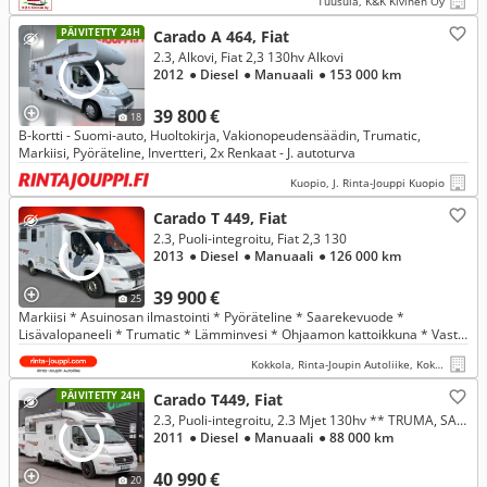
Tuusula, K&K Kivinen Oy
PÄIVITETTY 24H
Carado A 464, Fiat
2.3, Alkovi, Fiat 2,3 130hv Alkovi
2012
● Diesel
● Manuaali
● 153 000 km
39 800 €
18
B-kortti - Suomi-auto, Huoltokirja, Vakionopeudensäädin, Trumatic,
Markiisi, Pyöräteline, Invertteri, 2x Renkaat - J. autoturva
Kuopio, J. Rinta-Jouppi Kuopio
Carado T 449, Fiat
2.3, Puoli-integroitu, Fiat 2,3 130
2013
● Diesel
● Manuaali
● 126 000 km
39 900 €
25
Markiisi * Asuinosan ilmastointi * Pyöräteline * Saarekevuode *
Lisävalopaneeli * Trumatic * Lämminvesi * Ohjaamon kattoikkuna * Vasta
huollettu ja jakohihna vaihdettu * Katsastettu 20.04.2026 *
Kokkola, Rinta-Joupin Autoliike, Kokkola
PÄIVITETTY 24H
Carado T449, Fiat
2.3, Puoli-integroitu, 2.3 Mjet 130hv ** TRUMA, SAAREKEVUODE, MARKIISI**
2011
● Diesel
● Manuaali
● 88 000 km
40 990 €
20