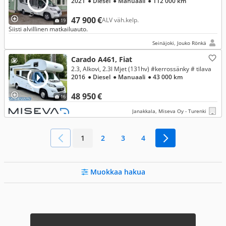
2021
● Diesel
● Manuaali
● 112 000 km
47 900 €
ALV väh.kelp.
19
Siisti alvillinen matkailuauto.
Seinäjoki, Jouko Rönkä
Carado A461, Fiat
2.3, Alkovi, 2.3l Mjet (131hv) #kerrossänky # tilava
2016
● Diesel
● Manuaali
● 43 000 km
48 950 €
16
Janakkala, Miseva Oy - Turenki
1
2
3
4
Muokkaa hakua