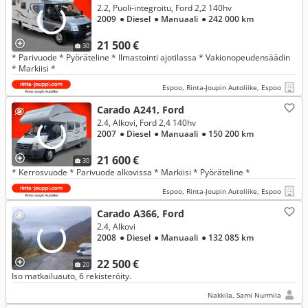
2.2, Puoli-integroitu, Ford 2,2 140hv
2009
● Diesel
● Manuaali
● 242 000 km
21 500 €
30
* Parivuode * Pyöräteline * Ilmastointi ajotilassa * Vakionopeudensäädin
* Markiisi *
Espoo, Rinta-Joupin Autoliike, Espoo
Carado A241, Ford
2.4, Alkovi, Ford 2,4 140hv
2007
● Diesel
● Manuaali
● 150 200 km
21 600 €
30
* Kerrosvuode * Parivuode alkovissa * Markiisi * Pyöräteline *
Espoo, Rinta-Joupin Autoliike, Espoo
Carado A366, Ford
2.4, Alkovi
2008
● Diesel
● Manuaali
● 132 085 km
22 500 €
20
Iso matkailuauto, 6 rekisteröity.
Nakkila, Sami Nurmila