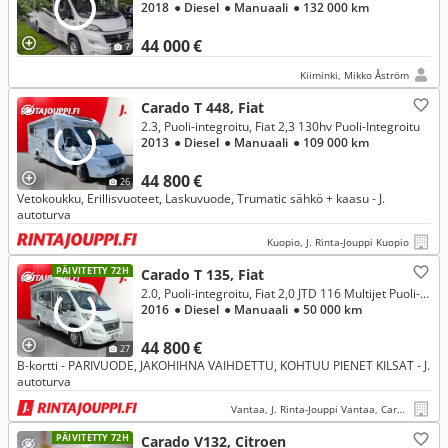
2018
● Diesel
● Manuaali
● 132 000 km
44 000 €
7
Kiiminki, Mikko Åström
Carado T 448, Fiat
2.3, Puoli-integroitu, Fiat 2,3 130hv Puoli-Integroitu
2013
● Diesel
● Manuaali
● 109 000 km
44 800 €
26
Vetokoukku, Erillisvuoteet, Laskuvuode, Trumatic sähkö + kaasu - J.
autoturva
Kuopio, J. Rinta-Jouppi Kuopio
PÄIVITETTY 72H
Carado T 135, Fiat
2.0, Puoli-integroitu, Fiat 2,0 JTD 116 Multijet Puoli-integroitu
2016
● Diesel
● Manuaali
● 50 000 km
44 800 €
27
B-kortti - PARIVUODE, JAKOHIHNA VAIHDETTU, KOHTUU PIENET KILSAT - J.
autoturva
Vantaa, J. Rinta-Jouppi Vantaa, Caravan
PÄIVITETTY 72H
Carado V132, Citroen