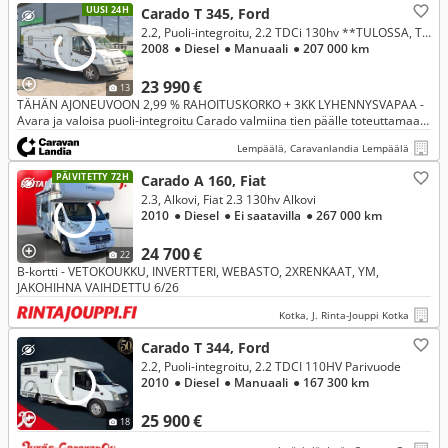
UUSI 24H
Carado T 345, Ford
2.2, Puoli-integroitu, 2.2 TDCi 130hv **TULOSSA, TRUMA, PITKITTÄINEN-PARIVUODE, MARKIISI **
2008
● Diesel
● Manuaali
● 207 000 km
23 990 €
13
TÄHÄN AJONEUVOON 2,99 % RAHOITUSKORKO + 3KK LYHENNYSVAPAA -
Avara ja valoisa puoli-integroitu Carado valmiina tien päälle toteuttamaan
matkailu-unelmia.
Lempäälä, Caravanlandia Lempäälä
PÄIVITETTY 72H
Carado A 160, Fiat
2.3, Alkovi, Fiat 2.3 130hv Alkovi
2010
● Diesel
● Ei saatavilla
● 267 000 km
24 700 €
22
B-kortti - VETOKOUKKU, INVERTTERI, WEBASTO, 2XRENKAAT, YM,
JAKOHIHNA VAIHDETTU 6/26
Kotka, J. Rinta-Jouppi Kotka
Carado T 344, Ford
2.2, Puoli-integroitu, 2.2 TDCI 110HV Parivuode
2010
● Diesel
● Manuaali
● 167 300 km
25 900 €
18