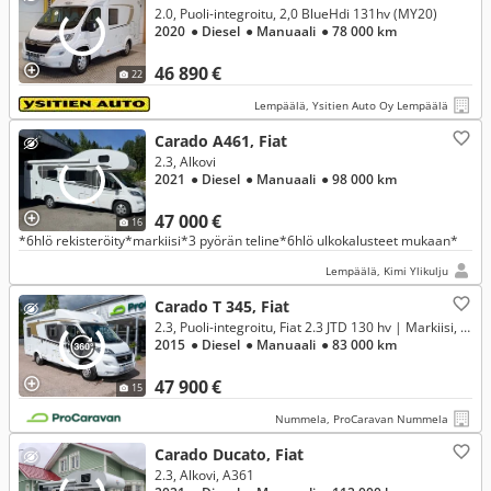
2.0, Puoli-integroitu, 2,0 BlueHdi 131hv (MY20)
2020
● Diesel
● Manuaali
● 78 000 km
46 890 €
22
Lempäälä, Ysitien Auto Oy Lempäälä
Carado A461, Fiat
2.3, Alkovi
2021
● Diesel
● Manuaali
● 98 000 km
47 000 €
16
*6hlö rekisteröity*markiisi*3 pyörän teline*6hlö ulkokalusteet mukaan*
Lempäälä, Kimi Ylikulju
Carado T 345, Fiat
2.3, Puoli-integroitu, Fiat 2.3 JTD 130 hv | Markiisi, pp-teline **RAHOITUSKORKO ALK. 1,99%**
2015
● Diesel
● Manuaali
● 83 000 km
47 900 €
15
Nummela, ProCaravan Nummela
Carado Ducato, Fiat
2.3, Alkovi, A361