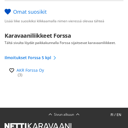
Omat suosikit
Lisää liike suosikiksi klikkaamalla nimen vieressä olevaa tähteä
Karavaaniliikkeet Forssa
Tältä sivulta löydät paikkakunnalla Forssa sijaitsevat karavaaniliikkeet.
Ilmoitukset Forssa 5 kpl
AKR Forssa Oy
(3)
Sivun alkuun
FI
/
EN