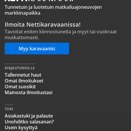
Tunnetuin ja luotetuin matkailuajoneuvojen
markkinapaikka
Ilmoita Nettikaravaanissa!
Tavoitat eniten kiinnostuneita ja myyt tai vuokraat
mutkattomasti.
Myy karavaanisi
KIRJAUTUNEILLE
Tallennetut haut
Omat ilmoitukset
Omat suosikit
Mainosta ilmoitustasi
TUKI
Asiakastuki ja palaute
Unohditko salasanan?
Usein kysyttyä