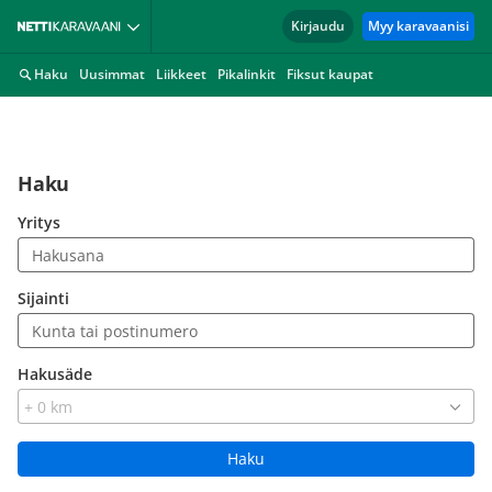
Kirjaudu
Myy karavaanisi
Haku
Uusimmat
Liikkeet
Pikalinkit
Fiksut kaupat
Haku
Yritys
Sijainti
Hakusäde
Haku