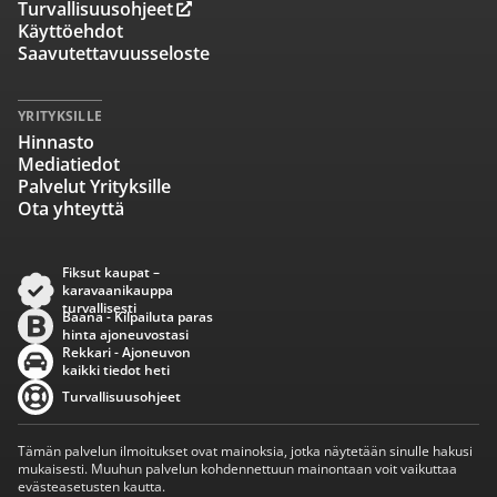
Turvallisuusohjeet
Käyttöehdot
Saavutettavuusseloste
YRITYKSILLE
Hinnasto
Mediatiedot
Palvelut Yrityksille
Ota yhteyttä
Fiksut kaupat –
karavaanikauppa
turvallisesti
Baana - Kilpailuta paras
hinta ajoneuvostasi
Rekkari - Ajoneuvon
kaikki tiedot heti
Turvallisuusohjeet
Tämän palvelun ilmoitukset ovat mainoksia, jotka näytetään sinulle hakusi
mukaisesti. Muuhun palvelun kohdennettuun mainontaan voit vaikuttaa
evästeasetusten kautta.