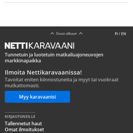
Sivun alkuun
FI
/
EN
Tunnetuin ja luotetuin matkailuajoneuvojen
markkinapaikka
Ilmoita Nettikaravaanissa!
Tavoitat eniten kiinnostuneita ja myyt tai vuokraat
mutkattomasti.
Myy karavaanisi
KIRJAUTUNEILLE
Tallennetut haut
Omat ilmoitukset