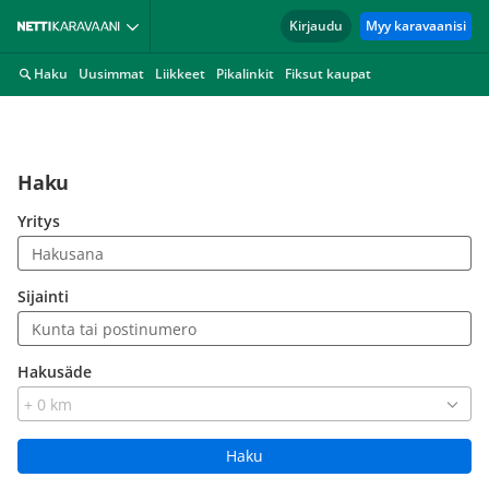
Kirjaudu
Myy karavaanisi
Haku
Uusimmat
Liikkeet
Pikalinkit
Fiksut kaupat
Haku
Yritys
Sijainti
Hakusäde
Haku