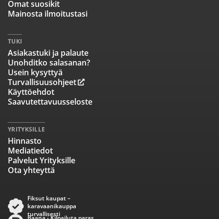
Omat suosikit
Mainosta ilmoitustasi
TUKI
Asiakastuki ja palaute
Unohditko salasanan?
Usein kysyttyä
Turvallisuusohjeet
Käyttöehdot
Saavutettavuusseloste
YRITYKSILLE
Hinnasto
Mediatiedot
Palvelut Yrityksille
Ota yhteyttä
Fiksut kaupat –
karavaanikauppa
turvallisesti
Baana - Kilpailuta paras