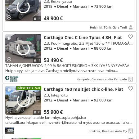
2.3, Retkeilyauto
2018
● Diesel
● Manuaali
● 73 900 km
49 900 €
14
Helsinki, Tõnis-Gert Trell
Carthago Chic C Line Tplus 4 8H, Fiat
2.3, Puoli-integroitu, 2.3 Mjet 130hv ** TRUMA-SÄHKÖPATRUUNA, ERILLISVUOTEET, SÄHKÖ-HUBBET, 2X ILMASTOINTI **
2012
● Diesel
● Manuaali
● 88 000 km
53 490 €
16
TÄHÄN AJONEUVOON 2,99 % RAHOITUSKORKO + 3KK LYHENNYSVAPAA -
Huipputyylikäs ja tilava Carthago miellyttävin varustein valmiina
seikkailuun.
Kempele, Caravanlandia Kempele
PÄIVITETTY 24H
Carthago 150 multijet chic c-line, Fiat
2.3, Integroitu
2012
● Diesel
● Manuaali
● 92 000 km
55 900 €
30
Hyvillä varusteilla.alde lämmitys.tuplapohja.iso
takatalli.aurinkopaneeli,inventteri,ilmastointi myös asunto osassta. Takana
lisä ilmajouset säädettävät. Lisävalopaneeli.ym
Kokkola, Kasitien Auto Oy