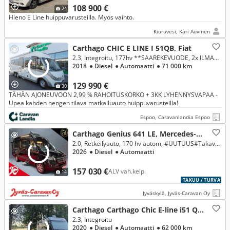
108 900 €
24
Hieno E Line huippuvarusteilla. Myös vaihto.
Kiuruvesi, Kari Auvinen
Carthago CHIC E LINE I 51QB, Fiat
2.3, Integroitu, 177hv **SAAREKEVUODE, 2x ILMASTOINTI, HYDRAULISET TUKIJALAT**
2018
● Diesel
● Automaatti
● 71 000 km
129 990 €
30
TÄHÄN AJONEUVOON 2,99 % RAHOITUSKORKO + 3KK LYHENNYSVAPAA -
Upea kahden hengen tilava matkailuauto huippuvarusteilla!
Espoo, Caravanlandia Espoo
Carthago Genius 641 LE, Mercedes-Benz
2.0, Retkeilyauto, 170 hv autom, #UUTUUS#Takaveto#
2026
● Diesel
● Automaatti
157 030 €
ALV väh.kelp.
14
TAKUU / TURVA
Jyväskylä, Jyväs-Caravan Oy
Carthago Carthago Chic E-line i51 QB, Fiat
2.3, Integroitu
2020
● Diesel
● Automaatti
● 62 000 km