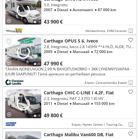
3.0, Integroitu
2007
● Diesel
● Automaatti
● 87 000 km
43 900 €
19
Hämeenlinna, EHM-Caravan
Carthago OPUS 5 6, Iveco
2.8, Integroitu, Iveco 2.8 145HV **4 HLÖ, ALDE, TUPLAPOHJA, VETOKOUKKU, INVERTTERI**
2005
● Diesel
● Manuaali
● 72 000 km
47 990 €
25
TÄHÄN AJONEUVOON 2,99 % RAHOITUSKORKO + 3KK LYHENNYSVAPAA -
JUURI SAAPUNUT! Tämä ajoneuvo on parhaillaan pesussa.
Espoo, Caravanlandia Espoo
Carthago CHIC C-LINE I 4.2F, Fiat
2.3, Integroitu, FIAT 2.3 JTD 130 HV
2011
● Diesel
● Manuaali
● 153 000 km
49 800 €
14
Espoo, Hymer Center / Touring Camp Oy
Carthago Malibu Van600 DB, Fiat