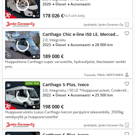
2026
● Diesel
● Automaatti
178 026 €
ALV väh.kelp.
18
Jyväskylä, Jyväs-Caravan Oy
Carthago Chic e-line I50 LE, Mercedes-Benz
2.0, Integroitu
2023
● Diesel
● Automaatti
● 28 000 km
189 000 €
24
Huippuhieno Carthago super varusteilla, hydraulijalat, blackwater tankki
yms.
Tuusula, PAULI HENTUNEN
UUSI 72H
Carthago S-Plus, Iveco
3.0, Integroitu, I 50 LE *Huippuvarusteet, Cinderella WC, Tukijalat, Agregaatti*
2022
● Diesel
● Automaatti
● 25 500 km
198 000 €
29
Huippuvarustelu Luxus-Carthago Ivecon paripyörä takavedolla, 3500kg
vetokyvyllä ja huippuvarusteilla!
Jyväskylä, Jyväs-Caravan Oy
Carthago S-Plus, Iveco