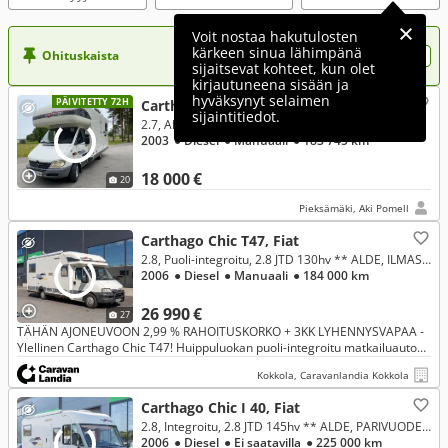
Voit nostaa hakutulosten
kärkeen sinua lähimpänä
Ohituskaista
Nosta ilmoituksesi tähän?
sijaitsevat kohteet, kun olet
kirjautuneena sisään ja
hyväksynyt selaimen
PÄIVITETTY 72H
Carthago Sprinter, Mercedes-Benz
sijaintitiedot.
2.7, Alkovi, 316cdi Chic a-40
2003
● Diesel
● Manuaali
● 183 745 km
18 000 €
20
Pieksämäki, Aki Pomell
Carthago Chic T47, Fiat
2.8, Puoli-integroitu, 2.8 JTD 130hv ** ALDE, ILMASTOINTI AJOTILASSA, AURINKOPANEELI **
2006
● Diesel
● Manuaali
● 184 000 km
26 990 €
27
TÄHÄN AJONEUVOON 2,99 % RAHOITUSKORKO + 3KK LYHENNYSVAPAA -
Ylellinen Carthago Chic T47! Huippuluokan puoli-integroitu matkailuauto
tarjoaa silkkaa laatua, mahtavat tilat ja tinkimätöntä luksusta vaat
Kokkola, Caravanlandia Kokkola
Carthago Chic I 40, Fiat
2.8, Integroitu, 2.8 JTD 145hv ** ALDE, PARIVUODE, HUBBET-YLÄVUODE **
2006
● Diesel
● Ei saatavilla
● 225 000 km