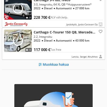
3.0, Integroitu, 64 XL QB *Huippuvarusteet*
2022
● Diesel
● Automaatti
● 27 000 km
228 700 €
ALV väh.kelp.
29
Jyväskylä, Jyväs-Caravan Oy
Carthago C-Tourer 150 QB, Mercedes-Benz
2.2, Integroitu
2022
● Diesel
● Automaatti
● 43 000 km
117 000 €
Tax free
18
Latvia, Sergei Altuhhov
Muokkaa hakua