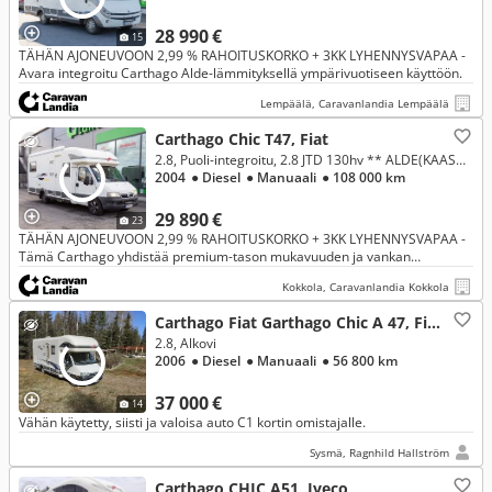
28 990 €
15
TÄHÄN AJONEUVOON 2,99 % RAHOITUSKORKO + 3KK LYHENNYSVAPAA -
Avara integroitu Carthago Alde-lämmityksellä ympärivuotiseen käyttöön.
Lempäälä, Caravanlandia Lempäälä
Carthago Chic T47, Fiat
2.8, Puoli-integroitu, 2.8 JTD 130hv ** ALDE(KAASU/SÄHKÖ), INVERTTERI+AURINKOPANEELI, PARIVUODE PITKITTÄIN **
2004
● Diesel
● Manuaali
● 108 000 km
29 890 €
23
TÄHÄN AJONEUVOON 2,99 % RAHOITUSKORKO + 3KK LYHENNYSVAPAA -
Tämä Carthago yhdistää premium-tason mukavuuden ja vankan
rakenteen, tarjoten hienot puitteet omavaraiseen matkailuun ja vapauteen
Kokkola, Caravanlandia Kokkola
ympäri v
Carthago Fiat Garthago Chic A 47, Fiat
2.8, Alkovi
2006
● Diesel
● Manuaali
● 56 800 km
37 000 €
14
Vähän käytetty, siisti ja valoisa auto C1 kortin omistajalle.
Sysmä, Ragnhild Hallström
Carthago CHIC A51, Iveco