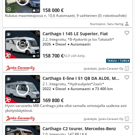
158 000 €
24
Kulutus maantieajossa n. 10,6 Automaatti, 9 vaihteinen (Ei robottivaihde)
Nurmijärvi, Satu Hartig
Carthago I 145 LE Superior, Fiat
2.2, Integroitu, *B-Ajokortti ja Iso Takatalli*
2026
● Diesel
● Automaatti
158 700 €
ALV väh.kelp.
18
TAKUU / TURVA
Jyväskylä, Jyväs-Caravan Oy
Carthago E-line I 51 QB DA ALDE, Mercedes-Benz
2.1, Integroitu, *Hydraulijalat*2xa/c*
2022
● Diesel
● Automaatti
● 73 400 km
169 800 €
20
Hyvin varusteltu MB-Carthago joka ollut samalla omistajalla uudesta asti
yksityiskäytössä.
Jyväskylä, Jyväs-Caravan Oy
Carthago C2 tourer, Mercedes-Benz
2.0, Integroitu, 147 RB LK K