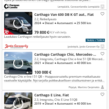
matkustusmukavuutta reissusta toiseeen.
Lempäälä, Caravanlandia Lempäälä
Carthago Van 600 DB K GT aut., Fiat
2.2, Retkeilyauto
2024
● Diesel
● Automaatti
● 25 500 km
79 800 €
ALV väh.kelp.
22
Laadukas Carthagon retkeilyauto hyvin varustein.
TAKUU / TURVA
Jyväskylä, Jyväs-Caravan Oy
Carthago Carthago Chic, Mercedes-Benz
2.2, Integroitu, Carthago Chic e-line 51 QB Mercedes 418 CDI 9GT 1.HAND
2021
● Diesel
● Automaatti
● 40 000 km
100 000 €
24
Carthago Chic e-line I 51 QB – Huippuvarusteltu premium-matkailuauto
vaativalle käyttäjälle. Nyt tarjolla poikkeuksellisen siistikuntoinen ja erittäin
kattavasti varusteltu Carthago.
Pöytyä, Martins Cerpinskis
Carthago E Line, Fiat
2.3, Integroitu, Chic E Line 51QB
2019
● Diesel
● Automaatti
● 40 000 km