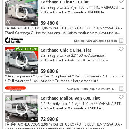
Carthago C Line 5 0, Fiat
2.3, Integroitu, 2.3 Mjet 150hv ** TRUMA(KAASU), INVERTTERI+AURINKOPANEELI, HUBBET-LASKUVUODE **
2012
● Diesel
● Manuaali
● 104 000 km
59 480 €
28
TÄHÄN AJONEUVOON 2,99 % RAHOITUSKORKO + 3KK LYHENNYSVAPAA -
Tämä Carthago C-Line tarjoaa ensiluokkaista matkustusmukavuutta ja
vapautta, tehden tästä integroidusta premium-luokan autosta täydellisen v
Kokkola, Caravanlandia Kokkola
PÄIVITETTY 72H
Carthago Chic C Line, Fiat
2.3, Integroitu, Fiat 2.3 150 hv Automaatti
2013
● Diesel
● Automaatti
● 97 000 km
59 880 €
30
* Aurinkopaneeli * Invertteri * Tupla-akut * Peruutuskamera * Tuplapohja
* Erillisvuoteet * Laskuvuode * Trumatic * Kotelomarkiisi *
Jyväskylä, Rinta-Joupin Autoliike, Jyväskylä
Carthago Malibu Van 600, Fiat
2.2, Retkeilyauto, 2.2 Mjet 140 hv ** VÄHÄN AJETTU, TRUMA, TODELLA NÄYTTÄVÄ, ERIKOISVANTEET **
2024
● Diesel
● Manuaali
● 2 500 km
72 990 €
22
TÄHÄN AJONEUVOON 2,99 % RAHOITUSKORKO + 3KK LYHENNYSVAPAA -
Upea ja uudenveroinen Carthago tyylikkäillä sisätiloilla tarjoaa