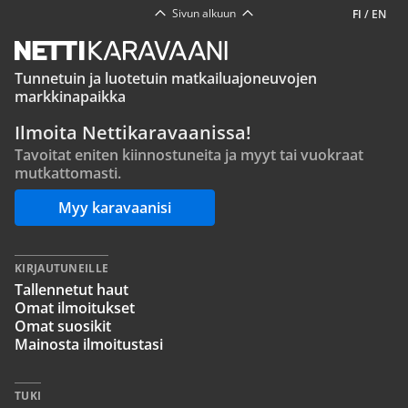
Sivun alkuun
FI
/
EN
Tunnetuin ja luotetuin matkailuajoneuvojen
markkinapaikka
Ilmoita Nettikaravaanissa!
Tavoitat eniten kiinnostuneita ja myyt tai vuokraat
mutkattomasti.
Myy karavaanisi
KIRJAUTUNEILLE
Tallennetut haut
Omat ilmoitukset
Omat suosikit
Mainosta ilmoitustasi
TUKI