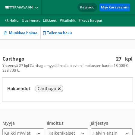
Kirjaudu
Myy karavaanisi
Haku
Uusimmat
Liikkeet
Pikalinkit
Fiksut kaupat
Muokkaa hakua
Tallenna haku
Carthago
27
kpl
Yhteensä 27 kpl Carthago myydään alla olevien ilmoitusten kautta 18 000 € -
228 700 €.
Hakuehdot:
Carthago
Myyjä
Ilmoitus
Järjestys
Kaikki myyjät