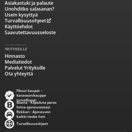
Asiakastuki ja palaute
Unohditko salasanan?
Usein kysyttyä
Turvallisuusohjeet
Käyttöehdot
Saavutettavuusseloste
YRITYKSILLE
Hinnasto
Mediatiedot
Palvelut Yrityksille
Ota yhteyttä
Fiksut kaupat –
karavaanikauppa
turvallisesti
Baana - Kilpailuta paras
hinta ajoneuvostasi
Rekkari - Ajoneuvon
kaikki tiedot heti
Turvallisuusohjeet