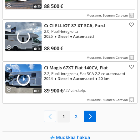
88 500 €
30
Muurame, Suomen Caravan
Ci CI ELLIOT 87 XT SCA, Ford
2.0, Puoli-integroitu
2025
● Diesel
● Automaatti
88 900 €
16
Muurame, Suomen Caravan
Ci Magis 67XT Fiat 140CV, Fiat
2.2, Puoli-integroitu, Fiat SCA 2.2 cc automaatti
2024
● Diesel
● Automaatti
● 20 km
89 900 €
ALV väh.kelp.
21
Muurame, Suomen Caravan
1
2
Muokkaa hakua