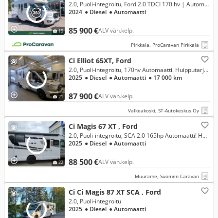
2.0, Puoli-integroitu, Ford 2.0 TDCI 170 hv | Automaatti, laskuvuode **RAHOITUSKORKO ALK. 1,99%**
2024
● Diesel
● Automaatti
85 900 €
ALV väh.kelp.
19
Pirkkala, ProCaravan Pirkkala
Ci Elliot 65XT, Ford
2.0, Puoli-integroitu, 170hv Automaatti. Huipputarjous!*
2025
● Diesel
● Automaatti
● 17 000 km
87 900 €
ALV väh.kelp.
21
Valkeakoski, ST-Autokeskus Oy
Ci Magis 67 XT , Ford
2.0, Puoli-integroitu, SCA 2.0 165hp Automaatti! HYVÄT VARUSTEET!
2025
● Diesel
● Automaatti
88 500 €
ALV väh.kelp.
22
Muurame, Suomen Caravan
Ci Ci Magis 87 XT SCA , Ford
2.0, Puoli-integroitu
2025
● Diesel
● Automaatti