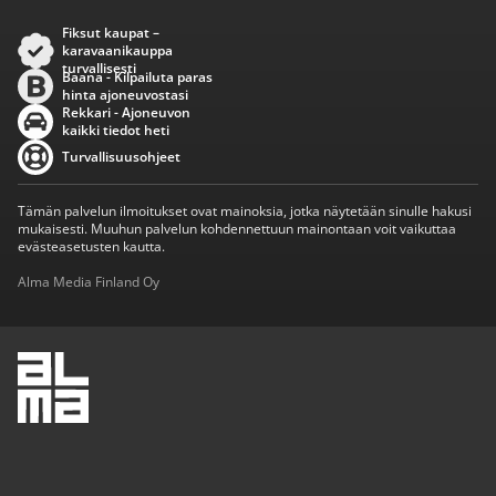
Fiksut kaupat –
karavaanikauppa
turvallisesti
Baana - Kilpailuta paras
hinta ajoneuvostasi
Rekkari - Ajoneuvon
kaikki tiedot heti
Turvallisuusohjeet
Tämän palvelun ilmoitukset ovat mainoksia, jotka näytetään sinulle hakusi
mukaisesti. Muuhun palvelun kohdennettuun mainontaan voit vaikuttaa
evästeasetusten kautta.
Alma Media Finland Oy