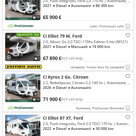
2.0, Puoli-integroitu, Ford 2,0 170 hv | Automaatti, erillisvuoteet, aurinkopaneeli, invertteri **RAHOITUSKORKO ALK. 1,99%**
2021
● Diesel
● Automaatti
● 86 300 km
65 900 €
15
Lahti, ProCaravan Lahti
PÄIVITETTY 72H
Ci Elliot 79 M, Ford
2.0, Alkovi, Go 2,0 TDCi 170hv Edition 5-hlo (MY21)
2021
● Diesel
● Manuaali
● 74 000 km
67 890 €
ALV väh.kelp.
3
Lempäälä, Ysitien Auto Oy Lempäälä
Ci Kyros 2 Go, Citroen
2.2, Retkeilyauto, Citroen 2.2 140 hv | Automaatti, Aurinkopaneeli, ISOFIX **RAHOITUSKORKO 2,99%**
2026
● Diesel
● Automaatti
71 900 €
ALV väh.kelp.
16
Nummela, ProCaravan Nummela
Ci Elliot 87 XT, Ford
2.0, Puoli-integroitu, Ford 2.0 TDCI 170 hv | Automaatti, 2 x ilmastointi, aurinkopaneeli **RAHOITUSKORKO ALK. 1,99%**
2022
● Diesel
● Automaatti
● 30 000 km