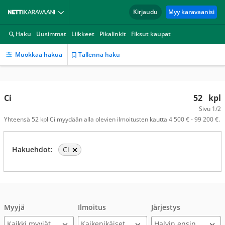
Kirjaudu
Myy karavaanisi
Haku
Uusimmat
Liikkeet
Pikalinkit
Fiksut kaupat
Muokkaa hakua
Tallenna haku
Ci
52
kpl
Sivu
1/2
Yhteensä 52 kpl Ci myydään alla olevien ilmoitusten kautta 4 500 € - 99 200 €.
Hakuehdot:
Ci
Myyjä
Ilmoitus
Järjestys
Kaikki myyjät