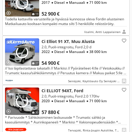
2017
● Diesel
● Manuaali
● 71 000 km
52 900 €
19
Todella kattavilla varusteilla ja hyvässä kunnossa oleva Fordin alustainen
Matkailuauto kooltaan kompakti mutta silti 5 henkilölle rekistöröity.
Iisalmi, Antti Lappalainen
Ci Elliot 91 XT, Muu Alusta
2.0, Puoli-integroitu, Ford 2,0 d
2022
● Diesel
● Manuaali
● 38 000 km
54 900 €
27
// Iso läpilastattava takatalli // Markiisi // Pyörätelieet 4:lle // Vetokoukku //
Trumatic kaasu/sähkölämmitys // Peruutus kamera // Makuu paikat 5:lle //
Ym..//
Seinäjoki, Käyttöauto Oy Seinäjoki Pohjankaari
Ci ELLIOT 94XT, Ford
2.0, Puoli-integroitu, Ford 2.0 170hv
2020
● Diesel
● Manuaali
● 71 000 km
57 880 €
30
* Parivuode * Sähkötoiminen laskuvuode * Trumatic sähkö ja
kaasulämmitys * Aurinkopaneeli * Markiisi * Vakionopeudensäädin *
Inventteri *
Tervajoki, Rinta-Joupin Autoliike, Tervajoki