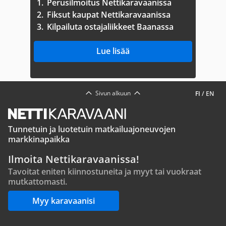
1.
Perusilmoitus Nettikaravaanissa
2.
Fiksut kaupat Nettikaravaanissa
3.
Kilpailuta ostajaliikkeet Baanassa
Lue lisää
Sivun alkuun
FI
/
EN
Tunnetuin ja luotetuin matkailuajoneuvojen
markkinapaikka
Ilmoita Nettikaravaanissa!
Tavoitat eniten kiinnostuneita ja myyt tai vuokraat
mutkattomasti.
Myy karavaanisi