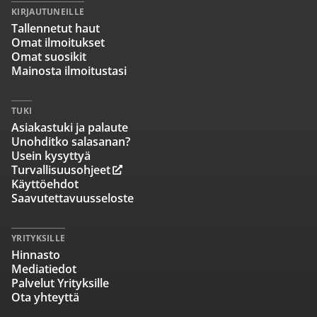
KIRJAUTUNEILLE
Tallennetut haut
Omat ilmoitukset
Omat suosikit
Mainosta ilmoitustasi
TUKI
Asiakastuki ja palaute
Unohditko salasanan?
Usein kysyttyä
Turvallisuusohjeet
Käyttöehdot
Saavutettavuusseloste
YRITYKSILLE
Hinnasto
Mediatiedot
Palvelut Yrityksille
Ota yhteyttä