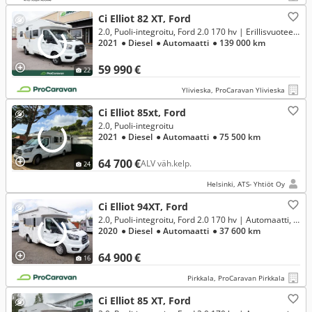
Ci Elliot 82 XT, Ford
2.0, Puoli-integroitu, Ford 2.0 170 hv | Erillisvuoteet, laskuvuode, aurinkopaneeli **RAHOITUSKORKO ALK. 1,99%**
2021
● Diesel
● Automaatti
● 139 000 km
59 990 €
22
Ylivieska, ProCaravan Ylivieska
Ci Elliot 85xt, Ford
2.0, Puoli-integroitu
2021
● Diesel
● Automaatti
● 75 500 km
64 700 €
ALV väh.kelp.
24
Helsinki, ATS- Yhtiöt Oy
Ci Elliot 94XT, Ford
2.0, Puoli-integroitu, Ford 2.0 170 hv | Automaatti, 6,5m, rek 5:lle **RAHOITUSKORKO ALK. 1,99%**
2020
● Diesel
● Automaatti
● 37 600 km
64 900 €
16
Pirkkala, ProCaravan Pirkkala
Ci Elliot 85 XT, Ford