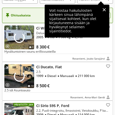
Voit nostaa hakutulosten
kärkeen sinua lähimpänä
Ohituskaista
Nosta ilmoituksesi tähän?
sijaitsevat kohteet, kun olet
kirjautuneena sisään ja
hyväksynyt selaimen
Ci Wilk
sijaintitiedot.
Deluxe 531
2005
● 4 hlö
● 1 500 kg
● 6,9 m
8 300 €
8
Hyväkuntoinen vaunu erillisvuoteilla
Rovaniemi, Jouko Sarajärvi
Ci Ducato, Fiat
2.5
1999
● Diesel
● Manuaali
● 211 000 km
8 500 €
10
2.5 tdi Asuntoauto
Rovaniemi, Anna-Mari Gerdt
PÄIVITETTY 24H
Ci Sirio 595 P, Ford
2.2, Puoli-integroitu, Ilmastointi, Vetokoukku, P kamera, Pyöräteline, Markiisi, Vakkari, Katsastettu 2.6.2026! Ketjukone! Siisti!
2009
● Diesel
● Manuaali
● 114 000 km