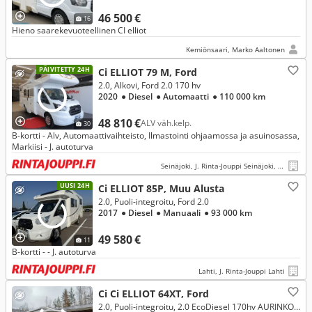
46 500 €
16
Hieno saarekevuoteellinen CI elliot
Kemiönsaari, Marko Aaltonen
PÄIVITETTY 24H
Ci ELLIOT 79 M, Ford
2.0, Alkovi, Ford 2.0 170 hv
2020
● Diesel
● Automaatti
● 110 000 km
48 810 €
ALV väh.kelp.
30
B-kortti - Alv, Automaattivaihteisto, Ilmastointi ohjaamossa ja asuinosassa,
Markiisi - J. autoturva
Seinäjoki, J. Rinta-Jouppi Seinäjoki, Herralankatu
UUSI 24H
Ci ELLIOT 85P, Muu Alusta
2.0, Puoli-integroitu, Ford 2.0
2017
● Diesel
● Manuaali
● 93 000 km
49 580 €
11
B-kortti - - J. autoturva
Lahti, J. Rinta-Jouppi Lahti
Ci Ci ELLIOT 64XT, Ford
2.0, Puoli-integroitu, 2.0 EcoDiesel 170hv AURINKOPANEELI, INVERTTERI, HUBBET sähköllä