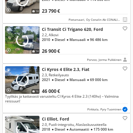
23 790 €
14
Pietarsaari, Oy Conalin Ab CONALIN CARS
Ci Transit Ci Trigano 620, Ford
2.2, Alkovi
2010
● Diesel
● Manuaali
● 96 486 km
26 900 €
14
Porvoo, Jorma Pulkkinen
Ci Kyros 4 Elite 2.3, Fiat
2.3, Retkeilyauto
2021
● Diesel
● Manuaali
● 69 000 km
46 000 €
16
Tyylikäs ja kattavasti varusteltu CI Kyros 4 Elite 2.3 (140hv) – Valmiina
reissuun!
Pirkkala, Pyry Tuominen
Ci Elliot, Ford
2.0, Puoli-integroitu, Alaslaskuvuoteella
2018
● Diesel
● Automaatti
● 175 000 km