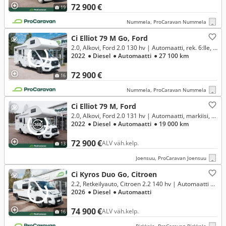
72 900 €
19
Nummela, ProCaravan Nummela
Ci Elliot 79 M Go, Ford
2.0, Alkovi, Ford 2.0 130 hv | Automaatti, rek. 6:lle, tuplaparivuode **RAHOITUSKORKO ALK. 1,99%**
2022
● Diesel
● Automaatti
● 27 100 km
72 900 €
16
Nummela, ProCaravan Nummela
Ci Elliot 79 M, Ford
2.0, Alkovi, Ford 2.0 131 hv | Automaatti, markiisi, pp-teline, sis. ALV **RAHOITUSKORKO ALK. 1,99%**
2022
● Diesel
● Automaatti
● 19 000 km
72 900 €
ALV väh.kelp.
13
Joensuu, ProCaravan Joensuu
Ci Kyros Duo Go, Citroen
2.2, Retkeilyauto, Citroen 2.2 140 hv | Automaatti **RAHOITUSKORKO 2,99%**
2026
● Diesel
● Automaatti
74 900 €
ALV väh.kelp.
16