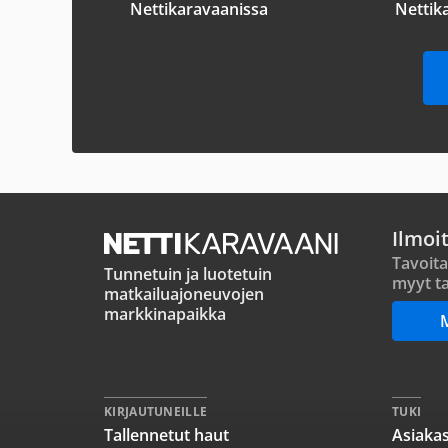
Nettikaravaanissa
Nettik
Ilmoi
Tavoita
Tunnetuin ja luotetuin
myyt ta
matkailuajoneuvojen
markkinapaikka
KIRJAUTUNEILLE
TUKI
Tallennetut haut
Asiakas