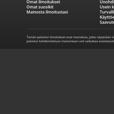
Omat ilmoitukset
Unohdi
Omat suosikit
Usein k
Mainosta ilmoitustasi
Turvall
Käyttö
Saavut
Tämän palvelun ilmoitukset ovat mainoksia, jotka näytetään s
palvelun kohdennettuun mainontaan voit vaikuttaa evästeaset