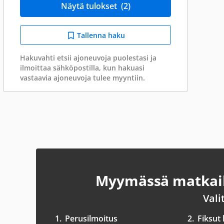
Näytä tulokset
(2)
Tallenna haku
Hakuvahti etsii ajoneuvoja puolestasi ja
ilmoittaa sähköpostilla, kun hakuasi
vastaavia ajoneuvoja tulee myyntiin.
Myymässä matkail
Vali
1.
Perusilmoitus
2.
Fiksut