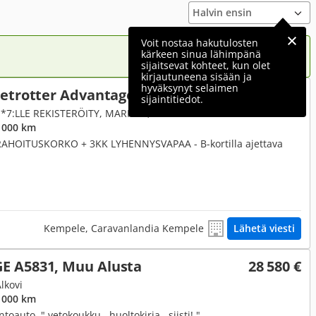
Voit nostaa hakutulosten
kärkeen sinua lähimpänä
sijaitsevat kohteet, kun olet
kirjautuneena sisään ja
hyväksynyt selaimen
etrotter Advantage, Fiat
17 890 €
sijaintitiedot.
2.8, Alkovi, Fiat 2.8 JTD 128hv **7:LLE REKISTERÖITY, MARKIISI, PP-TELINE**
 000 km
HOITUSKORKO + 3KK LYHENNYSVAPAA - B-kortilla ajettava
Kempele, Caravanlandia Kempele
Lähetä viesti
E A5831, Muu Alusta
28 580 €
Alkovi
 000 km
oauto, " vetokoukku , huoltokirja , siisti! "