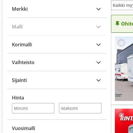
Kaikki my
Merkki
Ohit
Malli
Korimalli
Vaihteisto
Sijainti
Hinta
Vuosimalli