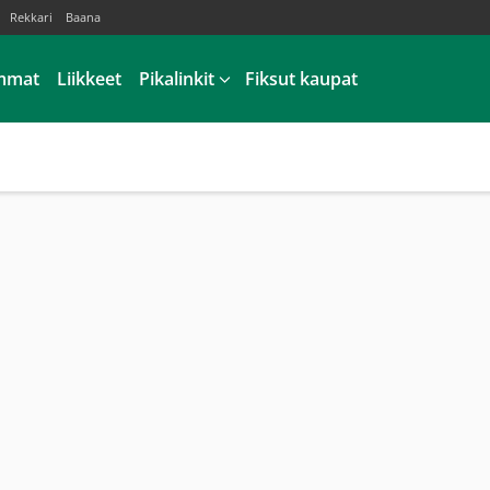
Rekkari
Baana
mmat
Liikkeet
Pikalinkit
Fiksut kaupat