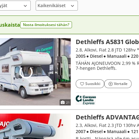
yjät
uskaista
Nosta ilmoituksesi tähän?
Dethleffs A5831 Glob
2005
● Diesel
● Manuaali
● 220
TÄHÄN AJONEUVOON 2,99 % RA
7-hengen Dethleffs.
Suosikki
Vertaile
21
Dethleffs ADVANTAG
2.3, Alkovi, Fiat 2.3 JTD 130hv 
2007
● Diesel
● Manuaali
● 121
B-kortti - Näppärä alle 6m asunt