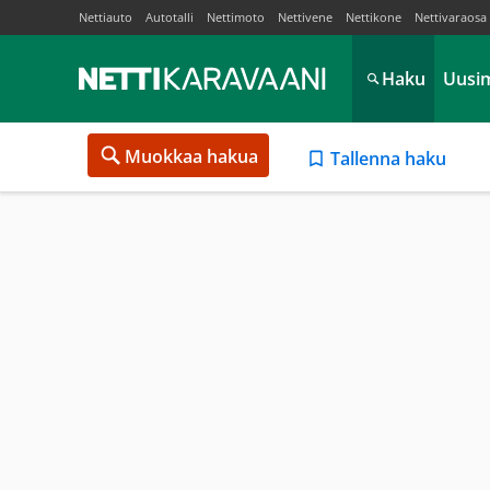
Nettiauto
Autotalli
Nettimoto
Nettivene
Nettikone
Nettivaraosa
Haku
Uusi
Muokkaa hakua
Tallenna haku