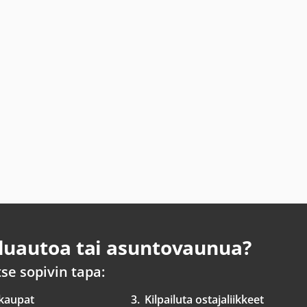
uautoa tai asuntovaunua?
tse sopivin tapa:
 kaupat
3.
Kilpailuta ostajaliikkeet