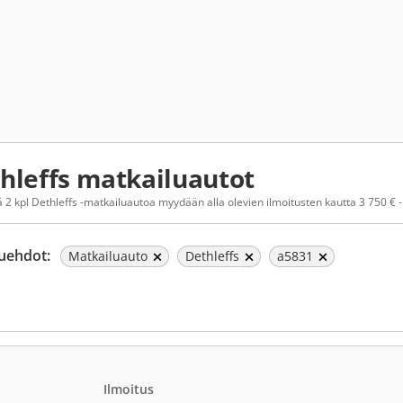
hleffs matkailuautot
 2 kpl Dethleffs -matkailuautoa myydään alla olevien ilmoitusten kautta 3 750 € -
uehdot:
Matkailuauto
Dethleffs
a5831
Ilmoitus