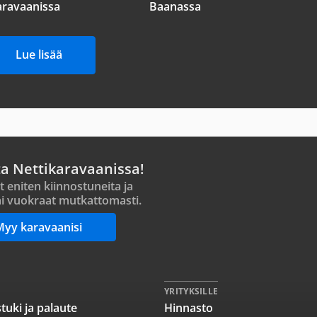
aravaanissa
Baanassa
Lue lisää
ta Nettikaravaanissa!
t eniten kiinnostuneita ja
i vuokraat mutkattomasti.
Myy karavaanisi
YRITYKSILLE
tuki ja palaute
Hinnasto