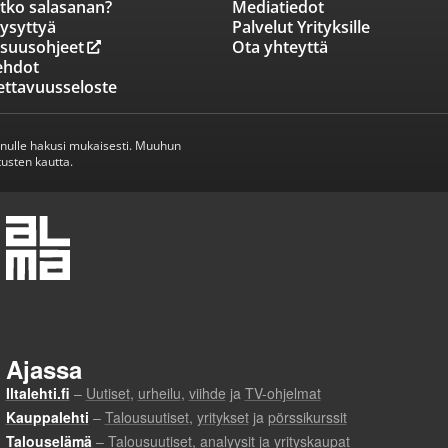
tko salasanan?
Mediatiedot
ysyttyä
Palvelut Yrityksille
isuusohjeet
Ota yhteyttä
ehdot
ettavuusseloste
inulle hakusi mukaisesti. Muuhun
usten kautta.