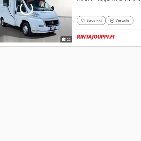
Suosikki
Vertaile
22