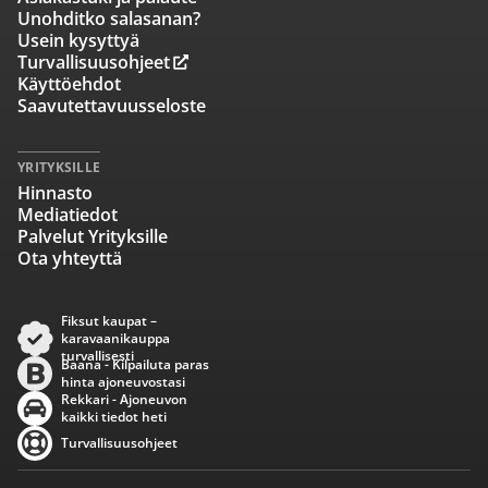
Unohditko salasanan?
Usein kysyttyä
Turvallisuusohjeet
Käyttöehdot
Saavutettavuusseloste
YRITYKSILLE
Hinnasto
Mediatiedot
Palvelut Yrityksille
Ota yhteyttä
Fiksut kaupat –
karavaanikauppa
turvallisesti
Baana - Kilpailuta paras
hinta ajoneuvostasi
Rekkari - Ajoneuvon
kaikki tiedot heti
Turvallisuusohjeet