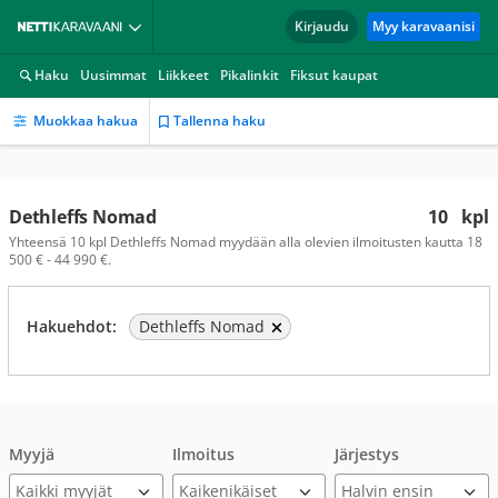
Kirjaudu
Myy karavaanisi
Haku
Uusimmat
Liikkeet
Pikalinkit
Fiksut kaupat
Muokkaa hakua
Tallenna haku
Dethleffs Nomad
10
kpl
Yhteensä 10 kpl Dethleffs Nomad myydään alla olevien ilmoitusten kautta 18
500 € - 44 990 €.
Hakuehdot:
Dethleffs Nomad
Myyjä
Ilmoitus
Järjestys
Kaikki myyjät