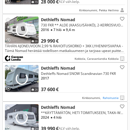
28 000 €
ALV väh.kelp.
15
Kirkkonummi, Pekka Heilimo
Dethleffs Nomad
730 FKR ** ALDE (KAASU/SÄHKÖ), 2-KERROSVUODE, AURINKOPANEELI **
2016
● 7 hlö
● 9,4 m
29 990 €
30
TÄHÄN AJONEUVOON 2,99 % RAHOITUSKORKO + 3KK LYHENNYSVAPAA -
Tämä Nomad herättää todellisen matkakuumeen ja tarjoaa upeat puitteet
perheen yhteisille hetkille! Koe täydellinen reissufiilis missä tahan
Kokkola, Caravanlandia Kokkola
Dethleffs Nomad
Dethleffs Nomad SNOW Scandinavian 730 FKR
2017
37 600 €
26
Kirkkonummi,
Rahoitustie
Dethleffs Nomad
**KÄYTTÄMÄTÖN, HETI TOIMITUKSEEN, TAKA-WC, TRUMA-SÄHKÖPATRUUNA **
2024
● 4 hlö
39 990 €
ALV väh.kelp.
24