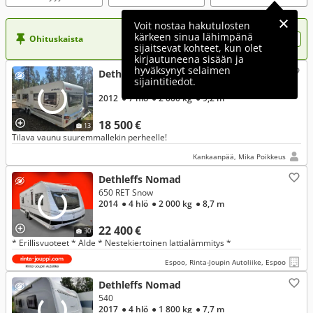
Voit nostaa hakutulosten
kärkeen sinua lähimpänä
Ohituskaista
Nosta ilmoituksesi tähän?
sijaitsevat kohteet, kun olet
kirjautuneena sisään ja
hyväksynyt selaimen
Dethleffs Nomad
sijaintitiedot.
2012
● 7 hlö
● 2 000 kg
● 9,2 m
18 500 €
13
Tilava vaunu suuremmallekin perheelle!
Kankaanpää, Mika Poikkeus
Dethleffs Nomad
650 RET Snow
2014
● 4 hlö
● 2 000 kg
● 8,7 m
22 400 €
30
* Erillisvuoteet * Alde * Nestekiertoinen lattialämmitys *
Espoo, Rinta-Joupin Autoliike, Espoo
Dethleffs Nomad
540
2017
● 4 hlö
● 1 800 kg
● 7,7 m