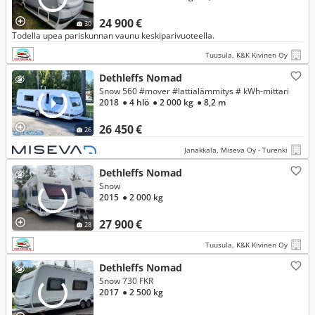
24 900 €
30
Todella upea pariskunnan vaunu keskiparivuoteella.
Tuusula, K&K Kivinen Oy
Dethleffs Nomad
Snow 560 #mover #lattialämmitys # kWh-mittari
2018
● 4 hlö
● 2 000 kg
● 8,2 m
26 450 €
26
Janakkala, Miseva Oy - Turenki
Dethleffs Nomad
Snow
2015
● 2 000 kg
27 900 €
28
Tuusula, K&K Kivinen Oy
Dethleffs Nomad
Snow 730 FKR
2017
● 2 500 kg