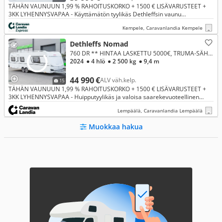
TÄHÄN VAUNUUN 1,99 % RAHOITUSKORKO + 1500 € LISÄVARUSTEET +
3KK LYHENNYSVAPAA - Käyttämätön tyylikäs Dethleffsin vaunu
erillisvuoteilla!
Kempele, Caravanlandia Kempele
Dethleffs Nomad
760 DR ** HINTAA LASKETTU 5000€, TRUMA-SÄHKÖPATRUUNA, SAAREKEVUODE, ISO-PÖYTÄRYHMÄ **
2024
● 4 hlö
● 2 500 kg
● 9,4 m
44 990 €
ALV väh.kelp.
15
TÄHÄN VAUNUUN 1,99 % RAHOITUSKORKO + 1500 € LISÄVARUSTEET +
3KK LYHENNYSVAPAA - Huipputyylikäs ja valoisa saarekevuoteellinen
Dethleffs valmiina unohtumattomiin seikkailuihin.
Lempäälä, Caravanlandia Lempäälä
Muokkaa hakua