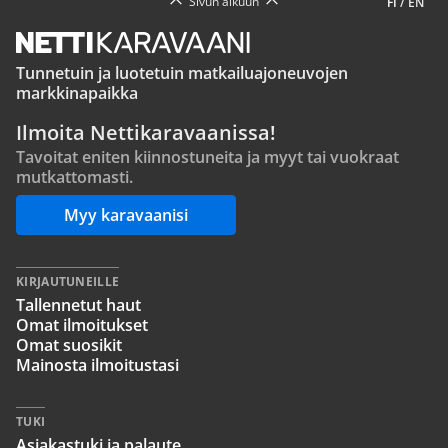
Sivun alkuun
FI
/
EN
Tunnetuin ja luotetuin matkailuajoneuvojen
markkinapaikka
Ilmoita Nettikaravaanissa!
Tavoitat eniten kiinnostuneita ja myyt tai vuokraat
mutkattomasti.
Myy karavaanisi
KIRJAUTUNEILLE
Tallennetut haut
Omat ilmoitukset
Omat suosikit
Mainosta ilmoitustasi
TUKI
Asiakastuki ja palaute