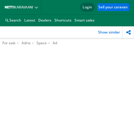
Login
Sell your caravan
Search
Latest
Dealers
Shortcuts
Smart sales
Show similar
For sale
Adria
Space
Ad