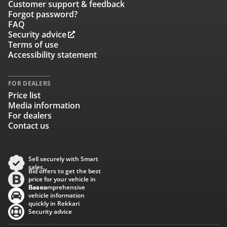
Customer support & feedback
Forgot password?
FAQ
Security advice
Terms of use
Accessibility statement
FOR DEALERS
Price list
Media information
For dealers
Contact us
Sell securely with Smart
sales
Bid offers to get the best
price for your vehicle in
Baana
Get comprehensive
vehicle information
quickly in Rekkari
Security advice