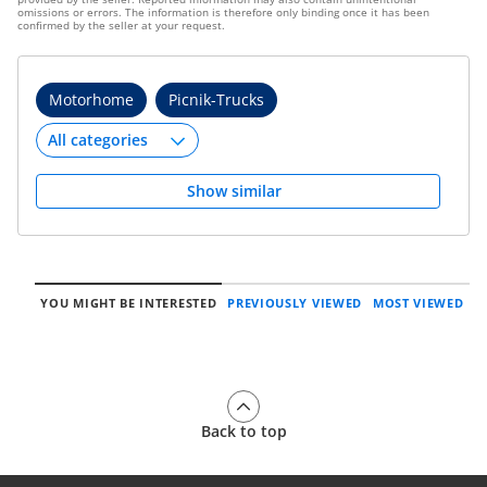
omissions or errors. The information is therefore only binding once it has been
confirmed by the seller at your request.
Motorhome
Picnik-Trucks
Show similar
YOU MIGHT BE INTERESTED
PREVIOUSLY VIEWED
MOST VIEWED
Back to top