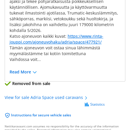
ajaksi ja tekee pohjaratkaisusta poikkeuksellisen
käytännöllisen. Ajomukavuutta ja käyttövarmuutta
tukevat ilmastointi ajotilassa, Trumatic-keskuslämmitys,
sähköporras, markiisi, vetokoukku sekä huoltokirja, ja
lisäksi jakohihna on vaihdettu juuri 179000 kilometrin
kohdalla 5/2026.
Katso ajoneuvon kaikki kuvat:
https://www.rinta-
jouppi.com/ajoneuvohaku/adria/space/477921/
Tämän ajoneuvon voit ostaa sinua lähimmästä
myymälästämme tai kotiin toimitettuna
Vaihdossa voit...
Read More
Removed from sale
View for sale Adria Space used caravans
Statistics
Instructions for secure vehicle sales
Nettikaravaani.com assumes no responsibility for the accuracy of the information
provided by the seller. Reported information may also contain unintentional