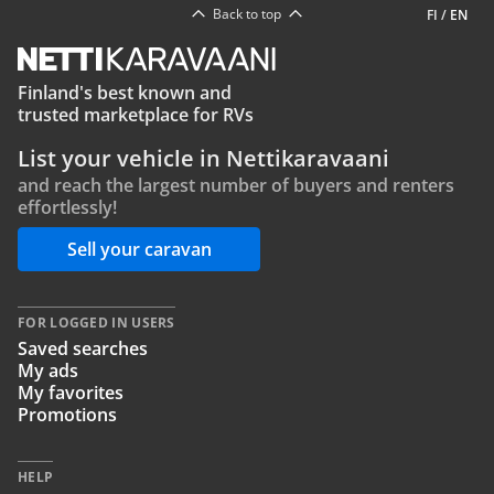
Back to top
FI
/
EN
Finland's best known and
trusted marketplace for RVs
List your vehicle in Nettikaravaani
and reach the largest number of buyers and renters
effortlessly!
Sell your caravan
FOR LOGGED IN USERS
Saved searches
My ads
My favorites
Promotions
HELP