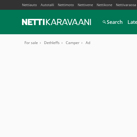
Nettiauto
Autotalli
Nettimoto
Nettivene
Nettikone
Nettivaraosa
Search
Lat
For sale
Dethleffs
Camper
Ad