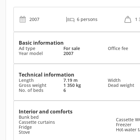
2007
6 persons
1 
Basic information
Ad type
For sale
Office fee
Year model
2007
Technical information
Length
7.19 m
Width
Gross weight
1 350 kg
Dead weight
No. of beds
6
Interior and comforts
Bunk bed
Cassette W
Cassette curtains
Freezer
Fridge
Hot-water 
Stove