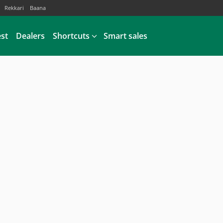
Rekkari
Baana
est
Dealers
Shortcuts
Smart sales