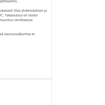
yttövalmis.
kavasti tilaa yhdessäoloon ja
 WC. Takaosassa on lasten
muuntuu tarvittaessa
ässä vaunussa(kuntoa ei