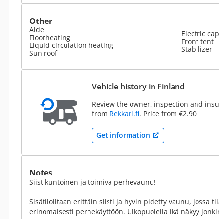
Other
Alde
Electric cap
Floorheating
Front tent
Liquid circulation heating
Stabilizer
Sun roof
Vehicle history in Finland
Review the owner, inspection and insur
from
Rekkari.fi
. Price from €2.90
Get information
Notes
Siistikuntoinen ja toimiva perhevaunu!
Sisätiloiltaan erittäin siisti ja hyvin pidetty vaunu, jossa ti
erinomaisesti perhekäyttöön. Ulkopuolella ikä näkyy jonk