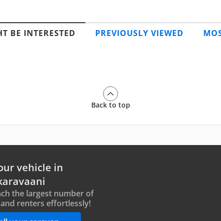
T BE INTERESTED
PREVIOUSLY VIEWED
MOS
Back to top
our vehicle in
karavaani
ch the largest number of
and renters effortlessly!