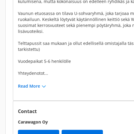
kulumisena, mutta kokonaisuus on edelleen ryhdikäs ja kä
Vaunun etuosassa on tilava U-sohvaryhmä, joka tarjoaa mu
ruokailuun. Keskeltä löytyvät käytännöllinen keittiö sekä
suosimat kerrosvuoteet sekä pienempi pöytäryhmä, joka 
lisävuoteiksi.
Telttapussit saa mukaan ja ollut edellisellä omistajalla t
tarkistettu)
Vuodepaikat 5-6 henkilölle
Yhteydenotot...
Read More
Contact
Carawagon Oy