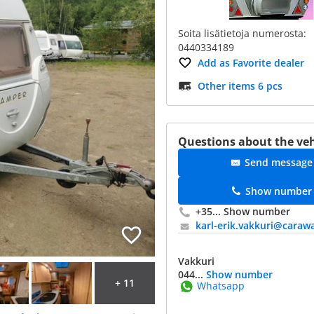
Soita lisätietoja numerosta:
0440334189
Add as Favorite dealer
Other items 6 pcs
Questions about the veh
Send message
Show number
+35...
Show number
karl-erik.vakkuri@​caraw
Vakkuri
044...
Show number
+ 11
Whatsapp