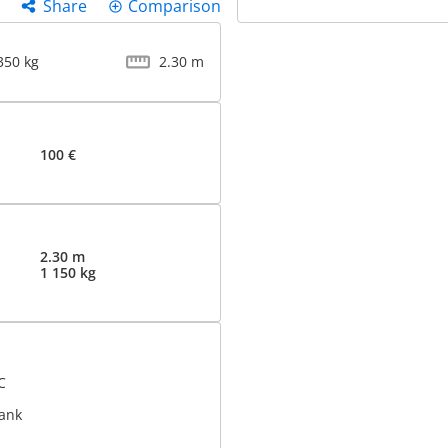
Share
Comparison
350 kg
2.30 m
100 €
2.30 m
1 150 kg
C
tank