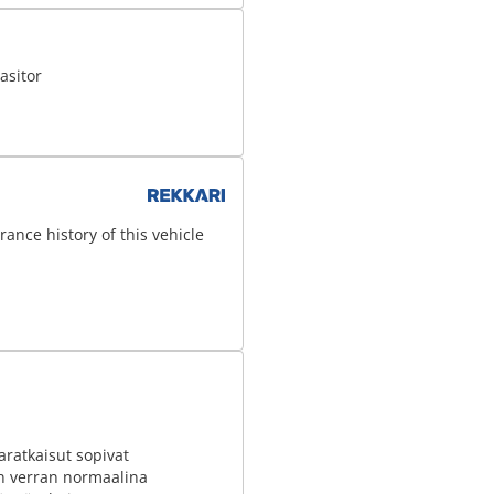
asitor
ance history of this vehicle
laratkaisut sopivat
in verran normaalina