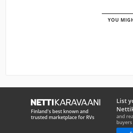
YOU MIGH
List y
Netti
Finland's best known and
and rea
trusted marketplace for RVs
buyers 