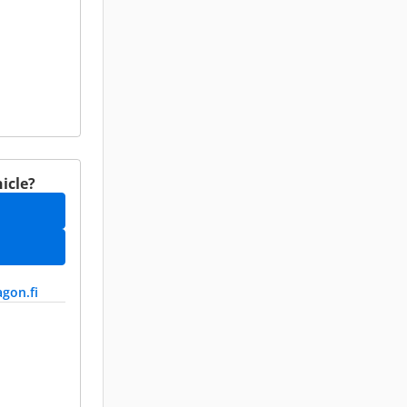
icle?
agon.fi