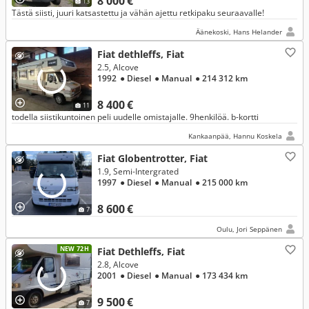
8 000 €
13
Tästä siisti, juuri katsastettu ja vähän ajettu retkipaku seuraavalle!
Äänekoski, Hans Helander
Fiat dethleffs, Fiat
2.5, Alcove
1992
● Diesel
● Manual
● 214 312 km
8 400 €
11
todella siistikuntoinen peli uudelle omistajalle. 9henkilöä. b-kortti
Kankaanpää, Hannu Koskela
Fiat Globentrotter, Fiat
1.9, Semi-Intergrated
1997
● Diesel
● Manual
● 215 000 km
8 600 €
7
Oulu, Jori Seppänen
NEW 72H
Fiat Dethleffs, Fiat
2.8, Alcove
2001
● Diesel
● Manual
● 173 434 km
9 500 €
7