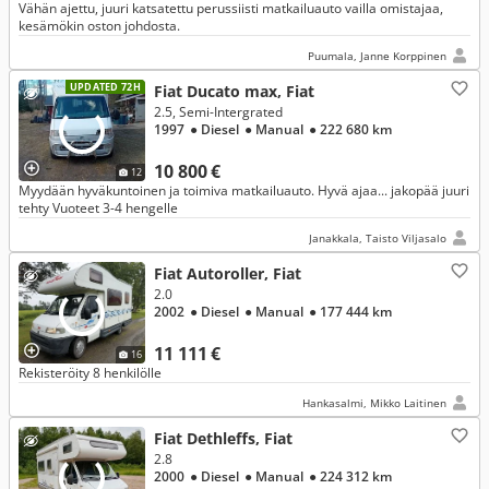
Vähän ajettu, juuri katsatettu perussiisti matkailuauto vailla omistajaa,
kesämökin oston johdosta.
Puumala, Janne Korppinen
UPDATED 72H
Fiat Ducato max, Fiat
2.5, Semi-Intergrated
1997
● Diesel
● Manual
● 222 680 km
10 800 €
12
Myydään hyväkuntoinen ja toimiva matkailuauto. Hyvä ajaa... jakopää juuri
tehty Vuoteet 3-4 hengelle
Janakkala, Taisto Viljasalo
Fiat Autoroller, Fiat
2.0
2002
● Diesel
● Manual
● 177 444 km
11 111 €
16
Rekisteröity 8 henkilölle
Hankasalmi, Mikko Laitinen
Fiat Dethleffs, Fiat
2.8
2000
● Diesel
● Manual
● 224 312 km