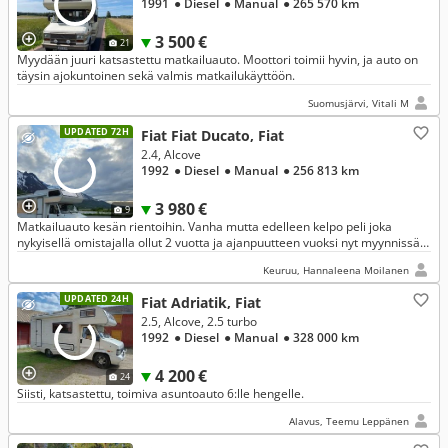
1991
● Diesel
● Manual
● 265 570 km
3 500 €
21
Myydään juuri katsastettu matkailuauto. Moottori toimii hyvin, ja auto on
täysin ajokuntoinen sekä valmis matkailukäyttöön.
Suomusjärvi, Vitali M
UPDATED 72H
Fiat Fiat Ducato, Fiat
2.4, Alcove
1992
● Diesel
● Manual
● 256 813 km
3 980 €
9
Matkailuauto kesän rientoihin. Vanha mutta edelleen kelpo peli joka
nykyisellä omistajalla ollut 2 vuotta ja ajanpuutteen vuoksi nyt myynnissä.
Turvallisia kilometrejä ajeltu 2025 Lapissa ja Norjassa.
Keuruu, Hannaleena Moilanen
UPDATED 24H
Fiat Adriatik, Fiat
2.5, Alcove, 2.5 turbo
1992
● Diesel
● Manual
● 328 000 km
4 200 €
24
Siisti, katsastettu, toimiva asuntoauto 6:lle hengelle.
Alavus, Teemu Leppänen