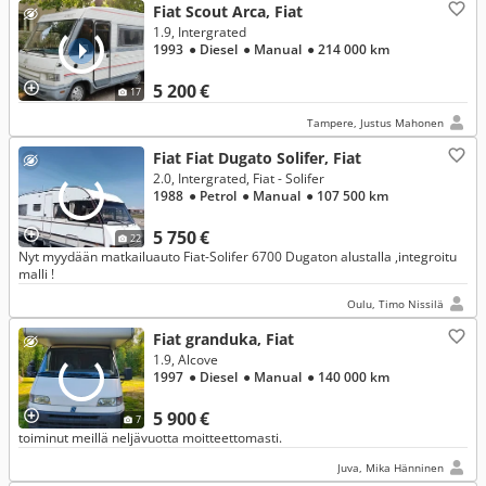
Fiat Scout Arca, Fiat
1.9, Intergrated
1993
● Diesel
● Manual
● 214 000 km
5 200 €
17
Tampere, Justus Mahonen
Fiat Fiat Dugato Solifer, Fiat
2.0, Intergrated, Fiat - Solifer
1988
● Petrol
● Manual
● 107 500 km
5 750 €
22
Nyt myydään matkailuauto Fiat-Solifer 6700 Dugaton alustalla ,integroitu
malli !
Oulu, Timo Nissilä
Fiat granduka, Fiat
1.9, Alcove
1997
● Diesel
● Manual
● 140 000 km
5 900 €
7
toiminut meillä neljävuotta moitteettomasti.
Juva, Mika Hänninen