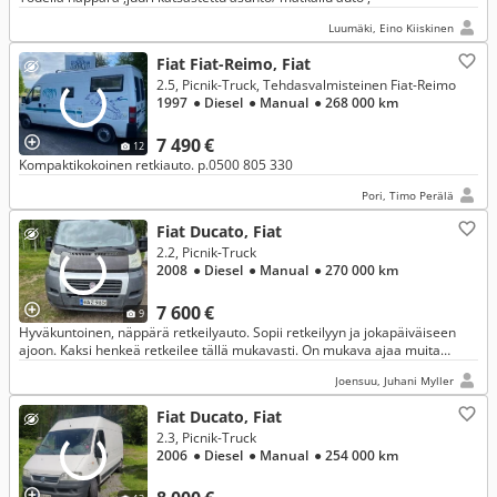
Luumäki, Eino Kiiskinen
Fiat Fiat-Reimo, Fiat
2.5, Picnik-Truck, Tehdasvalmisteinen Fiat-Reimo
1997
● Diesel
● Manual
● 268 000 km
7 490 €
12
Kompaktikokoinen retkiauto. p.0500 805 330
Pori, Timo Perälä
Fiat Ducato, Fiat
2.2, Picnik-Truck
2008
● Diesel
● Manual
● 270 000 km
7 600 €
9
Hyväkuntoinen, näppärä retkeilyauto. Sopii retkeilyyn ja jokapäiväiseen
ajoon. Kaksi henkeä retkeilee tällä mukavasti. On mukava ajaa muita
korkeammalta ja kulkee hyvin muun liikenteen tahtiin.
Joensuu, Juhani Myller
Fiat Ducato, Fiat
2.3, Picnik-Truck
2006
● Diesel
● Manual
● 254 000 km