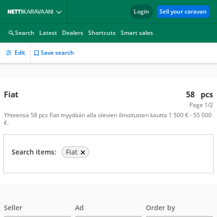
Login
Sell your caravan
Search
Latest
Dealers
Shortcuts
Smart sales
Edit
Save search
Fiat
58
pcs
Page
1/2
Yhteensä 58 pcs Fiat myydään alla olevien ilmoitusten kautta 1 500 € - 55 000
€.
Search items:
Fiat
Seller
Ad
Order by