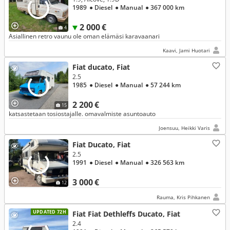
1989
● Diesel
● Manual
● 367 000 km
2 000 €
4
Asiallinen retro vaunu ole oman elämäsi karavaanari
Kaavi, Jami Huotari
Fiat ducato, Fiat
2.5
1985
● Diesel
● Manual
● 57 244 km
2 200 €
15
katsastetaan tosiostajalle. omavalmiste asuntoauto
Joensuu, Heikki Varis
Fiat Ducato, Fiat
2.5
1991
● Diesel
● Manual
● 326 563 km
3 000 €
12
Rauma, Kris Pihkanen
UPDATED 72H
Fiat Fiat Dethleffs Ducato, Fiat
2.4