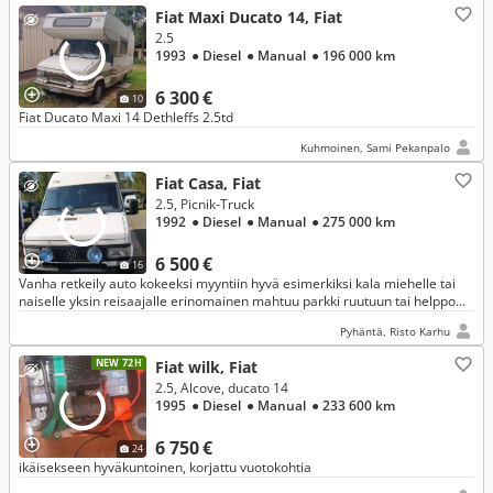
Fiat Maxi Ducato 14, Fiat
2.5
1993
● Diesel
● Manual
● 196 000 km
6 300 €
10
Fiat Ducato Maxi 14 Dethleffs 2.5td
Kuhmoinen, Sami Pekanpalo
Fiat Casa, Fiat
2.5, Picnik-Truck
1992
● Diesel
● Manual
● 275 000 km
6 500 €
16
Vanha retkeily auto kokeeksi myyntiin hyvä esimerkiksi kala miehelle tai
naiselle yksin reisaajalle erinomainen mahtuu parkki ruutuun tai helppo
museo katsastaa aika alkuperäinen kotimaassa tehty
Pyhäntä, Risto Karhu
NEW 72H
Fiat wilk, Fiat
2.5, Alcove, ducato 14
1995
● Diesel
● Manual
● 233 600 km
6 750 €
24
ikäisekseen hyväkuntoinen, korjattu vuotokohtia