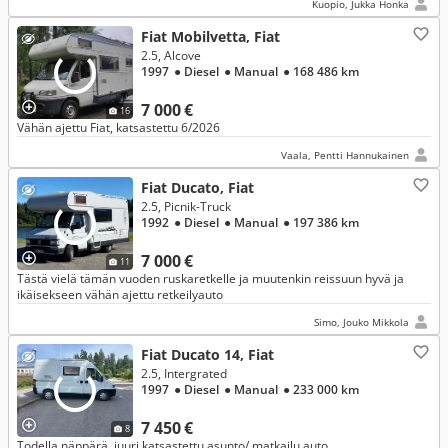
Kuopio, Jukka Honka
Fiat Mobilvetta, Fiat
2.5, Alcove
1997
● Diesel
● Manual
● 168 486 km
7 000 €
16
Vähän ajettu Fiat, katsastettu 6/2026
Vaala, Pentti Hannukainen
Fiat Ducato, Fiat
2.5, Picnik-Truck
1992
● Diesel
● Manual
● 197 386 km
7 000 €
11
Tästä vielä tämän vuoden ruskaretkelle ja muutenkin reissuun hyvä ja
ikäisekseen vähän ajettu retkeilyauto
Simo, Jouko Mikkola
Fiat Ducato 14, Fiat
2.5, Intergrated
1997
● Diesel
● Manual
● 233 000 km
7 450 €
8
Todella näppärä ,juuri katsastettu asunto/ matkailu auto ,