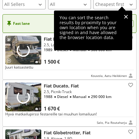
All Sellers
You can sort the search
results by proximity to your
Fast lane
Want more visibility to your ad?
own location when you are
signed in and have allowed
the browser location data.
Fiat Ducato, Fiat
2.5, Lord Liberty
1989
● Diesel
● Manual
● 300 000 km
1 500 €
6
Juuri katsastettu
Kouvola, Aatu Heikkinen
Fiat Ducato, Fiat
2.5, Picnik-Truck
1988
● Diesel
● Manual
● 290 000 km
1 670 €
9
Hyvä matkailupirssi festareille tai muuhun lomailuun!
Salo, Pia Routaharju
Fiat Globetrotter, Fiat
1.9, Alcove, 1.9D