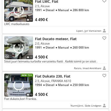
Fiat LMC, Fiat
2.5, Alcove
1991
● Diesel
● Manual
● 286 800 km
4 490 €
11
LMC matkailuauto
Liperi, Jyri Vartiainen
Fiat Ducato meteor, Fiat
2.0, Alcove
1991
● Diesel
● Manual
● 260 000 km
4 500 €
12
Siisti juuri leimattu turbolla varustettu fiatti . Kaikki toimii ja on siisti .
Raisio, Imad Amirkhani
NEW 72H
Fiat Dukato 230, Fiat
2.5, Alcove, FRANKIA A610
1994
● Diesel
● Manual
● 250 000 km
4 500 €
10
Fiat dukato,kori Frankia.
Nurmijärvi, Säde Lindgren