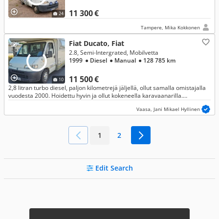
11 300 €
24
Tampere, Mika Kokkonen
Fiat Ducato, Fiat
2.8, Semi-Intergrated, Mobilvetta
1999
● Diesel
● Manual
● 128 785 km
11 500 €
10
2,8 litran turbo diesel, paljon kilometrejä jäljellä, ollut samalla omistajalla
vuodesta 2000. Hoidettu hyvin ja ollut kokeneella karavaanarilla.
Huoltokirja, juuri katsastettu! 23.7.2026!
Vaasa, Jani Mikael Hyllinen
1
2
Edit Search