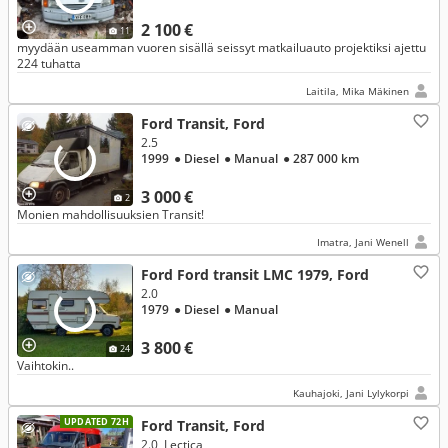
2 100 €
11
myydään useamman vuoren sisällä seissyt matkailuauto projektiksi ajettu
224 tuhatta
Laitila, Mika Mäkinen
Ford Transit, Ford
2.5
1999
● Diesel
● Manual
● 287 000 km
3 000 €
2
Monien mahdollisuuksien Transit!
Imatra, Jani Wenell
Ford Ford transit LMC 1979, Ford
2.0
1979
● Diesel
● Manual
3 800 €
24
Vaihtokin..
Kauhajoki, Jani Lylykorpi
UPDATED 72H
Ford Transit, Ford
2.0, Lectica