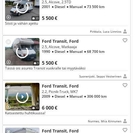
2.5, Alcove, 2.5TD
2001
● Diesel
● Manual
● 73 500 km
5 500 €
20
Siisti ja vähän ajettu
Pirkkala, Luca Limnios
Ford Transit, Ford
2.5, Alcove, Matkaaja
1990
● Diesel
● Manual
● 68 700 km
5 500 €
9
Tässä ois asunto Transit vuokralle tai myytäväksi
Suonenjoki, Seppo Vesterinen
Ford Transit, Ford
2.2, Picnik-Truck, MK7
2009
● Diesel
● Manual
● 306 000 km
6 000 €
13
Katsastettu huhtikuussa!
Nurmes, Miia Kinnunen
Ford Transit, Ford