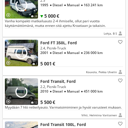
2.5
1995
● Diesel
● Manual
● 163 241 km
5 000 €
24
Vanha kompakti matkailuauto 2-4 ihmiselle, ollut pari vuotta
käyttämättömänä, mutta ennen sitä ajettu Kroatiaan ja takaisin.
Lohja, B S
Ford FT 350L, Ford
2.4, Picnik-Truck
2001
● Diesel
● Manual
● 236 000 km
5 001 €
7
Kouvola, Pekka Ulvelin
Ford Transit, Ford
2.2, Picnik-Truck
2010
● Diesel
● Manual
● 451 000 km
5 500 €
12
Myydään 7 hlö retkeilyauto. Varmatoimiminen ja hyvät varusteet mukaan.
Vihti, Helmiina Vartiainen
Ford Transit 100L, Ford