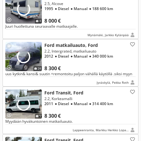
2.5, Alcove
1995
● Diesel
● Manual
● 188 600 km
8 000 €
4
Juuri huollettuna seuraavalle matkaajalle.
Mynämäki, Jarkko Kylänpää
Ford matkailuauto, Ford
2.2, Intergrated, matkailuauto
2012
● Diesel
● Manual
● 340 000 km
8 300 €
24
uus kytkin& kansi& suutin +remontoitu paljon vähällä käytöllä .siksi myyn
Jyväskylä, Pekka Roth
Ford Transit, Ford
2.2, Korkeamalli
2011
● Diesel
● Manual
● 314 400 km
8 300 €
9
Myydään hyväkuntoinen matkailuauto.
Lappeenranta, Markku Herkko Lopanus
Ford Transit, Ford