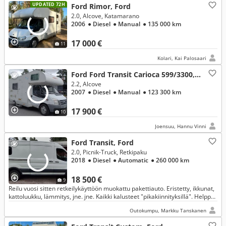
UPDATED 72H
Ford Rimor, Ford
2.0, Alcove, Katamarano
2006
● Diesel
● Manual
● 135 000 km
17 000 €
11
Kolari, Kai Palosaari
Ford Ford Transit Carioca 599/3300, Ford
2.2, Alcove
2007
● Diesel
● Manual
● 123 300 km
17 900 €
10
Joensuu, Hannu Vinni
Ford Transit, Ford
2.0, Picnik-Truck, Retkipaku
2018
● Diesel
● Automatic
● 260 000 km
18 500 €
9
Reilu vuosi sitten retkeilykäyttöön muokattu pakettiauto. Eristetty, ikkunat,
kattoluukku, lämmitys, jne. jne. Kaikki kalusteet "pikakiinnityksillä". Helppo
tehdä omannäköiseksi.
Outokumpu, Markku Tanskanen