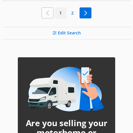
1
2
Edit Search
Are you selling your
motorhome or