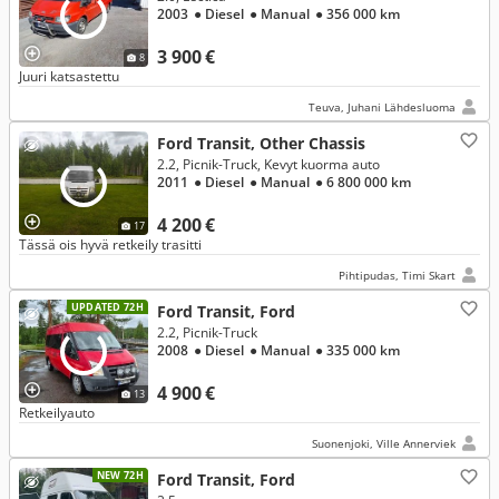
2003
● Diesel
● Manual
● 356 000 km
3 900 €
8
Juuri katsastettu
Teuva, Juhani Lähdesluoma
Ford Transit, Other Chassis
2.2, Picnik-Truck, Kevyt kuorma auto
2011
● Diesel
● Manual
● 6 800 000 km
4 200 €
17
Tässä ois hyvä retkeily trasitti
Pihtipudas, Timi Skart
UPDATED 72H
Ford Transit, Ford
2.2, Picnik-Truck
2008
● Diesel
● Manual
● 335 000 km
4 900 €
13
Retkeilyauto
Suonenjoki, Ville Annerviek
NEW 72H
Ford Transit, Ford