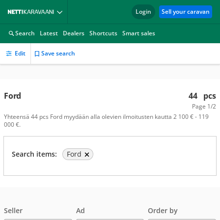
Login
Sell your caravan
Search
Latest
Dealers
Shortcuts
Smart sales
Edit
Save search
Ford
44
pcs
Page
1/2
Yhteensä 44 pcs Ford myydään alla olevien ilmoitusten kautta 2 100 € - 119
000 €.
Search items:
Ford
Seller
Ad
Order by