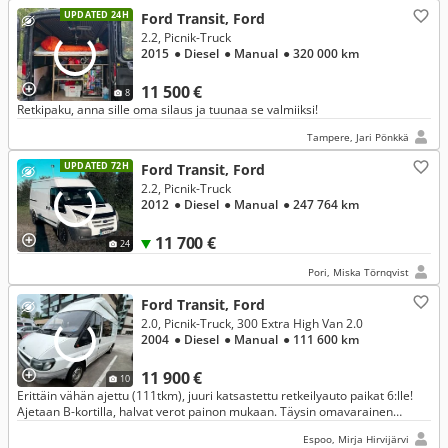
UPDATED 24H
Ford Transit, Ford
2.2, Picnik-Truck
2015
● Diesel
● Manual
● 320 000 km
11 500 €
8
Retkipaku, anna sille oma silaus ja tuunaa se valmiiksi!
Tampere, Jari Pönkkä
UPDATED 72H
Ford Transit, Ford
2.2, Picnik-Truck
2012
● Diesel
● Manual
● 247 764 km
11 700 €
24
Pori, Miska Törnqvist
Ford Transit, Ford
2.0, Picnik-Truck, 300 Extra High Van 2.0
2004
● Diesel
● Manual
● 111 600 km
11 900 €
10
Erittäin vähän ajettu (111tkm), juuri katsastettu retkeilyauto paikat 6:lle!
Ajetaan B-kortilla, halvat verot painon mukaan. Täysin omavarainen
reissupeli aurinkopaneeleilla, WC:llä ja kaasulaitteilla
Espoo, Mirja Hirvijärvi