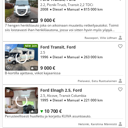
2.2, Picnik-Truck, Transit 2,2 TDCi
2008
● Diesel
● Manual
● 815 000 km
9 000 €
21
7 hengen henkilöauto joka on aikoinaan muutettu retkeilyautoksi. Toimii
siis loistavasti ihan henkilöautona, jossa voi sitten hyvin myös yöpyä
(makuupaikat kahdelle)
Raasepori, Ville Löfman
NEW 24H
Ford Transit, Ford
2.5
1996
● Diesel
● Manual
● 263 000 km
9 000 €
15
B-kortilla ajettava, viikot kajaanissa
Pielavesi, Eetu Ruotsalainen
Ford Elnagh 2.5, Ford
2.5, Alcove, Transit Columbia
1995
● Diesel
● Manual
● 221 000 km
10 700 €
13
Perusteellisesti huollettu ja korjattu KUIVA asuntoauto.
Helsinki, Karoliina Männistö