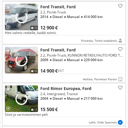
Ford Transit, Ford
2.2, Picnik-Truck
2014
● Diesel
● Manual
● 414 000 km
12 900 €
10
Heti valmis retkelle, kaikki toimii.
Ylivieska, Terho Isokääntä
Ford Transit, Ford
2.2, Picnik-Truck, KUNNON RETKEILYAUTO FORD TRANSIT 2.2 TDCI LECTIKAN BUSSIMALLISTA TEHTY 6-HENGELLE REKISTERÖITY HENKILÖAUTO SIS. ALV:N !
2009
● Diesel
● Manual
● 229 000 km
14 900 €
VAT
10
Hollola, Paimelan Paroni
Ford Rimor Europea, Ford
2.4, Intergrated, Transit
2004
● Diesel
● Manual
● 217 000 km
15 500 €
12
Siisti ja varmatoiminen peli
Lahti, Erkki Saarinen