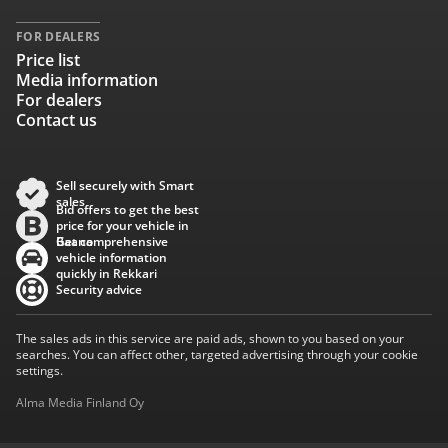
FOR DEALERS
Price list
Media information
For dealers
Contact us
Sell securely with Smart
sales
Bid offers to get the best
price for your vehicle in
Baana
Get comprehensive
vehicle information
quickly in Rekkari
Security advice
The sales ads in this service are paid ads, shown to you based on your
searches. You can affect other, targeted advertising through your cookie
settings.
Alma Media Finland Oy