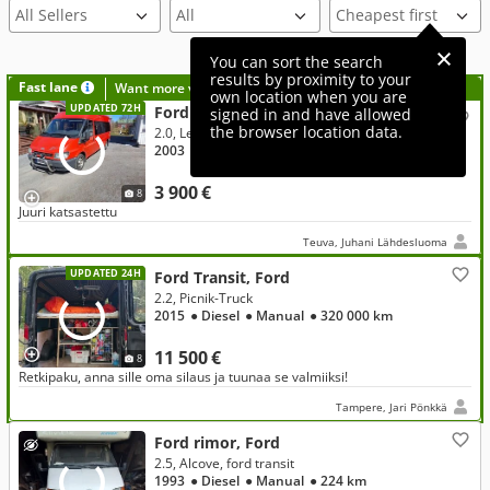
All Sellers
You can sort the search
results by proximity to your
Fast lane
Want more visibility to your ad?
own location when you are
UPDATED 72H
Ford Transit, Ford
signed in and have allowed
the browser location data.
2.0, Lectica
2003
● Diesel
● Manual
● 356 000 km
3 900 €
8
Juuri katsastettu
Teuva, Juhani Lähdesluoma
UPDATED 24H
Ford Transit, Ford
2.2, Picnik-Truck
2015
● Diesel
● Manual
● 320 000 km
11 500 €
8
Retkipaku, anna sille oma silaus ja tuunaa se valmiiksi!
Tampere, Jari Pönkkä
Ford rimor, Ford
2.5, Alcove, ford transit
1993
● Diesel
● Manual
● 224 km