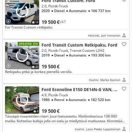
Ford Transit Custom, Ford
2.0, Picnik-Truck
2020
● Diesel
● Automatic
● 166 737 km
19 500 €
VAT
14
For Transit Custom retkipaku
Helsinki, Jani Immonen
UPDATED 72H
Ford Transit Custom Retkipaku, Ford
2.0, Picnik-Truck, Transit Custom L2H2
2019
● Diesel
● Automatic
● 193 300 km
19 500 €
20
Retkipaku pitkä ja korkea pienellä verolla.
Iisalmi, Marko Kostian
Ford Econoline E150 DE14N-G VAN, Ford
4.9, Picnik-Truck
1986
● Petrol
● Automatic
● 182 520 km
19 500 €
4
Tässäpä maanteiden ritari. Juuri katsastettu. Mailimittarissa 108 000
mailia. Kohtelias kulkija jolla on sielu ja miellyttävä matkustaa. Kiinnittää
huomion missä kulkeekin.Meillä asunut jo pian 25 v.
Iisalmi, Lassi-Pekka Lappalainen