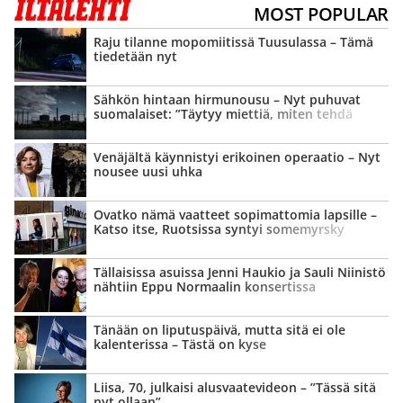
MOST POPULAR
Raju tilanne mopomiitissä Tuusulassa – Tämä
tiedetään nyt
Sähkön hintaan hirmunousu – Nyt puhuvat
suomalaiset: ”Täytyy miettiä, miten tehdä
jatkossa”
Venäjältä käynnistyi erikoinen operaatio – Nyt
nousee uusi uhka
Ovatko nämä vaatteet sopimattomia lapsille –
Katso itse, Ruotsissa syntyi somemyrsky
Tällaisissa asuissa Jenni Haukio ja Sauli Niinistö
nähtiin Eppu Normaalin konsertissa
Tänään on liputuspäivä, mutta sitä ei ole
kalenterissa – Tästä on kyse
Liisa, 70, julkaisi alusvaate­videon – ”Tässä sitä
nyt ollaan”