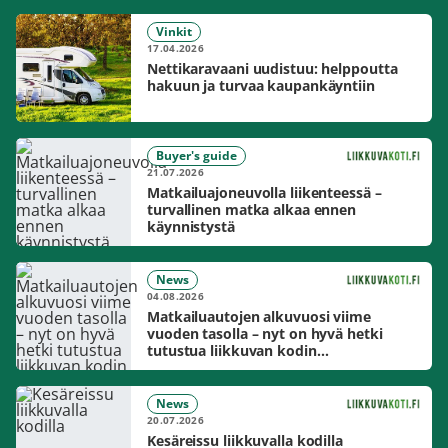
Vinkit
17.04.2026
Nettikaravaani uudistuu: helppoutta
hakuun ja turvaa kaupankäyntiin
Buyer's guide
21.07.2026
Matkailuajoneuvolla liikenteessä –
turvallinen matka alkaa ennen
käynnistystä
News
04.08.2026
Matkailuautojen alkuvuosi viime
vuoden tasolla – nyt on hyvä hetki
tutustua liikkuvan kodin
mahdollisuuksiin
News
20.07.2026
Kesäreissu liikkuvalla kodilla