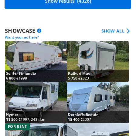
Show results
(4326)
SHOWCASE
SHOW ALL
Want your ad here?
Solifer Finlandia
Kulkuri Muu
6 800 €
1998
5 750 €
2023
Hymer
Dethleffs Beduin
11 500 €
1997, 243 tkm
15 400 €
2007
FOR RENT