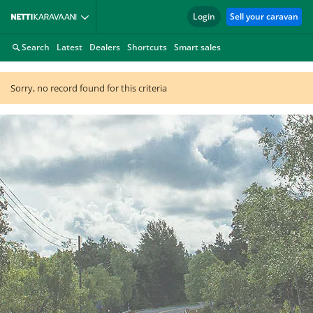
Login
Sell your caravan
Search
Latest
Dealers
Shortcuts
Smart sales
Sorry, no record found for this criteria