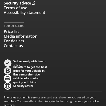
Security advice
Terms of use
Accessibility statement
FOR DEALERS
Price list
Media information
For dealers
Contact us
Sell securely with Smart
sales
Bid offers to get the best
price for your vehicle in
Baana
Get comprehensive
vehicle information
quickly in Rekkari
Security advice
The sales ads in this service are paid ads, shown to you based on your
searches. You can affect other, targeted advertising through your cookie
settings.