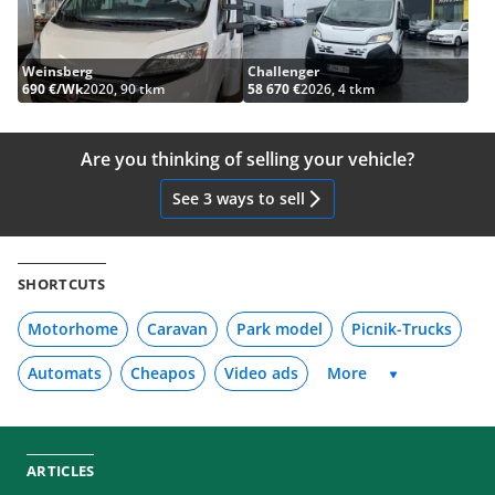
Weinsberg
Challenger
690 €/Wk
2020, 90 tkm
58 670 €
2026, 4 tkm
Are you thinking of selling your vehicle?
See 3 ways to sell
SHORTCUTS
Motorhome
Caravan
Park model
Picnik-Trucks
Automats
Cheapos
Video ads
ARTICLES