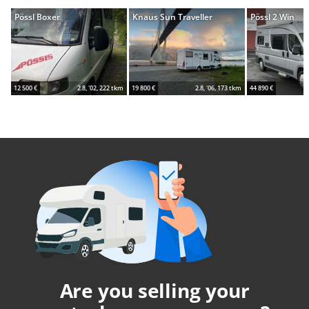
Pössl Boxer
Knaus Sun Traveller
Pössl 2 Win
12 500 €
2.8, '02, 222 tkm
19 800 €
2.8, '06, 173 tkm
44 890 €
Are you selling your