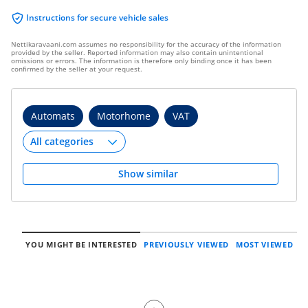
Instructions for secure vehicle sales
Nettikaravaani.com assumes no responsibility for the accuracy of the information
provided by the seller. Reported information may also contain unintentional
omissions or errors. The information is therefore only binding once it has been
confirmed by the seller at your request.
Automats
Motorhome
VAT
Show similar
YOU MIGHT BE INTERESTED
PREVIOUSLY VIEWED
MOST VIEWED