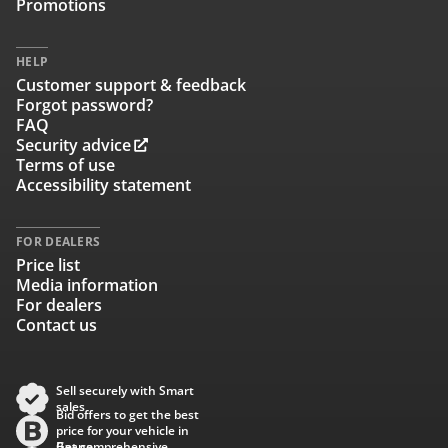
Promotions
HELP
Customer support & feedback
Forgot password?
FAQ
Security advice
Terms of use
Accessibility statement
FOR DEALERS
Price list
Media information
For dealers
Contact us
Sell securely with Smart
sales
Bid offers to get the best
price for your vehicle in
Baana
Get comprehensive