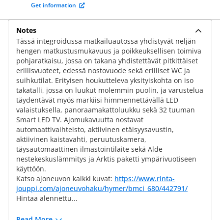
Get information
Notes
Tässä integroidussa matkailuautossa yhdistyvät neljän
hengen matkustusmukavuus ja poikkeuksellisen toimiva
pohjaratkaisu, jossa on takana yhdistettävät pitkittäiset
erillisvuoteet, edessä nostovuode sekä erilliset WC ja
suihkutilat. Erityisen houkutteleva yksityiskohta on iso
takatalli, jossa on luukut molemmin puolin, ja varustelua
täydentävät myös markiisi himmennettävällä LED
valaistuksella, panoraamakattoluukku sekä 32 tuuman
Smart LED TV. Ajomukavuutta nostavat
automaattivaihteisto, aktiivinen etäisyysavustin,
aktiivinen kaistavahti, peruutuskamera,
täysautomaattinen ilmastointilaite sekä Alde
nestekeskuslämmitys ja Arktis paketti ympärivuotiseen
käyttöön.
Katso ajoneuvon kaikki kuvat:
https://www.rinta-
jouppi.com/ajoneuvohaku/hymer/bmci_680/442791/
Hintaa alennettu...
Read More