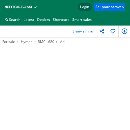
Login
Sell your caravan
Search
Latest
Dealers
Shortcuts
Smart sales
Show similar
For sale
Hymer
BMC I 680
Ad