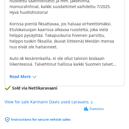
huollettu säännöllisesti ja mm. jakohihna,
moniurahihnat, kaikki suodattimet vaihdettu 7/2025.
Hyvä huoltohistoria!
Korissa pientä fiksattavaa, jos haluaa virheettömäksi.
Etulokasuojan kaarissa alkavaa ruostetta, joka vielä
helppo pysäyttää. Takapuskuria hivenen parsittu,
helppo tuokin fiksailla. (kuvat liitteenä) Meidän menoa
nuo eivät ole haitanneet.
Auto ok kesärenkailla, ei ole ollut talvisin koskaan
liikenteessä. Talvehtinut hallissa kaikki Suomen talvet...
Read More
Sold via Nettikaravaani
View for sale Karmann Davis used caravans
Statistics
Instructions for secure vehicle sales