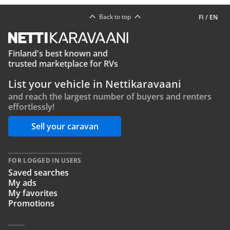
Back to top
FI
/
EN
Finland's best known and
trusted marketplace for RVs
List your vehicle in Nettikaravaani
and reach the largest number of buyers and renters
effortlessly!
Sell your caravan
FOR LOGGED IN USERS
Saved searches
My ads
My favorites
Promotions