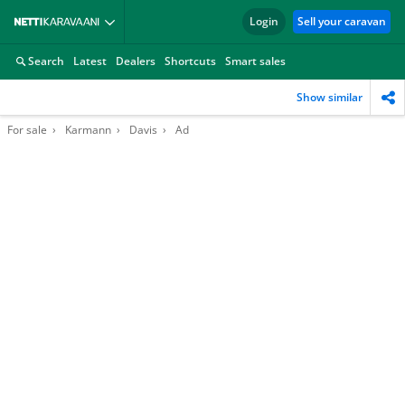
Login
Sell your caravan
Search
Latest
Dealers
Shortcuts
Smart sales
Show similar
For sale
Karmann
Davis
Ad