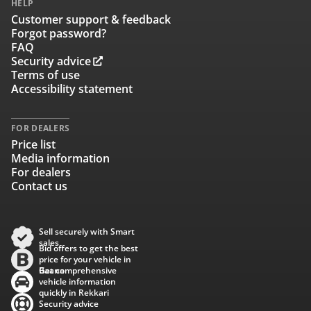
HELP
Customer support & feedback
Forgot password?
FAQ
Security advice
Terms of use
Accessibility statement
FOR DEALERS
Price list
Media information
For dealers
Contact us
Sell securely with Smart
sales
Bid offers to get the best
price for your vehicle in
Baana
Get comprehensive
vehicle information
quickly in Rekkari
Security advice