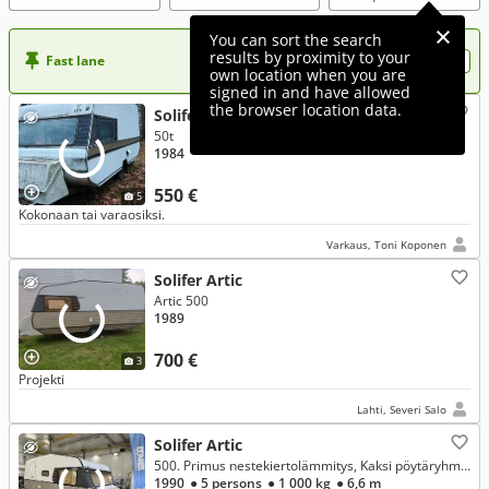
You can sort the search
results by proximity to your
Fast lane
Want more visibility to your ad?
own location when you are
signed in and have allowed
the browser location data.
Solifer Artic
50t
1984
550 €
5
Kokonaan tai varaosiksi.
Varkaus, Toni Koponen
Solifer Artic
Artic 500
1989
700 €
3
Projekti
Lahti, Severi Salo
Solifer Artic
500. Primus nestekiertolämmitys, Kaksi pöytäryhmää, jääkaappi kaasulla ja sähköllä ym.
1990
● 5 persons
● 1 000 kg
● 6,6 m