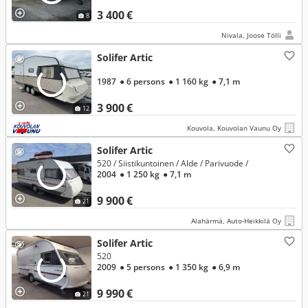
3 400 €
8
Nivala, Joose Tölli
Solifer Artic
1987
● 6 persons
● 1 160 kg
● 7,1 m
3 900 €
12
Kouvola, Kouvolan Vaunu Oy
Solifer Artic
520 / Siistikuntoinen / Alde / Parivuode /
2004
● 1 250 kg
● 7,1 m
9 900 €
21
Alahärmä, Auto-Heikkilä Oy
Solifer Artic
520
2009
● 5 persons
● 1 350 kg
● 6,9 m
9 990 €
21