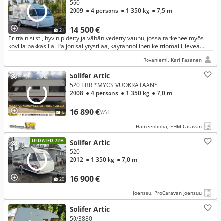
560
2009
● 4 persons
● 1 350 kg
● 7,5 m
14 500 €
21
Erittäin siisti, hyvin pidetty ja vähän vedetty vaunu, jossa tarkenee myös
kovilla pakkasilla. Paljon säilytystilaa, käytännöllinen keittiömalli, leveä
parivuode.
Rovaniemi, Kari Pasanen
Solifer Artic
520 TBR *MYÖS VUOKRATAAN*
2008
● 4 persons
● 1 350 kg
● 7,0 m
16 890 €
VAT
6
Hämeenlinna, EHM-Caravan
UPDATED 72H
Solifer Artic
520
2012
● 1 350 kg
● 7,0 m
16 900 €
20
Joensuu, ProCaravan Joensuu
Solifer Artic
50/3880