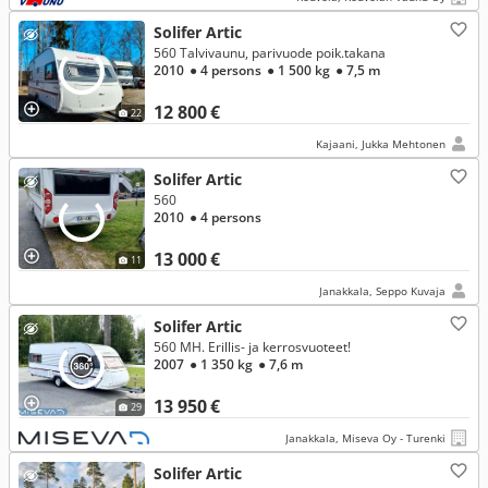
Solifer Artic
560 Talvivaunu, parivuode poik.takana
2010
● 4 persons
● 1 500 kg
● 7,5 m
12 800 €
22
Kajaani, Jukka Mehtonen
Solifer Artic
560
2010
● 4 persons
13 000 €
11
Janakkala, Seppo Kuvaja
Solifer Artic
560 MH. Erillis- ja kerrosvuoteet!
2007
● 1 350 kg
● 7,6 m
13 950 €
29
Janakkala, Miseva Oy - Turenki
Solifer Artic