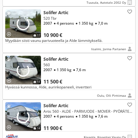
Tuusula, Autotalo 2002 Oy
Solifer Artic
520 Tbr
2007
● 4 persons
● 1 350 kg
● 7,0 m
10 900 €
11
Myydään siisti vaunu parivuoteella ja Alde lämmityksellä.
Iisalmi, Jorma Partanen
Solifer Artic
560
2007
● 1 350 kg
● 7,6 m
11 500 €
14
Hyvässä kunnossa, Alde, aurinkopaneeli, invertteri
Oulu, Olli Pirttimaa
Solifer Artic
Artic 560 - ALDE - PARIVUODE - MOVER - PYÖRÄTELINE
2007
● 4 persons
● 1 350 kg
● 7,6 m
11 900 €
14
Kouvola, Kouvolan Vaunu Oy