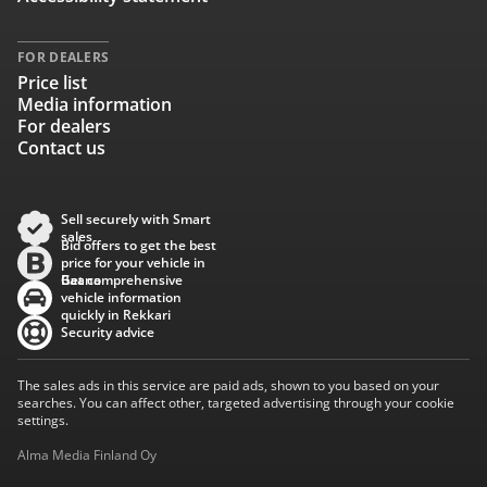
FOR DEALERS
Price list
Media information
For dealers
Contact us
Sell securely with Smart
sales
Bid offers to get the best
price for your vehicle in
Baana
Get comprehensive
vehicle information
quickly in Rekkari
Security advice
The sales ads in this service are paid ads, shown to you based on your
searches. You can affect other, targeted advertising through your cookie
settings.
Alma Media Finland Oy