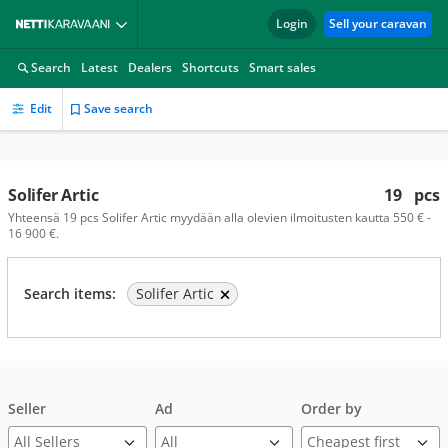
Login
Sell your caravan
Search
Latest
Dealers
Shortcuts
Smart sales
Edit
Save search
Solifer Artic
19
pcs
Yhteensä 19 pcs Solifer Artic myydään alla olevien ilmoitusten kautta 550 € -
16 900 €.
Search items:
Solifer Artic
Seller
Ad
Order by
All Sellers