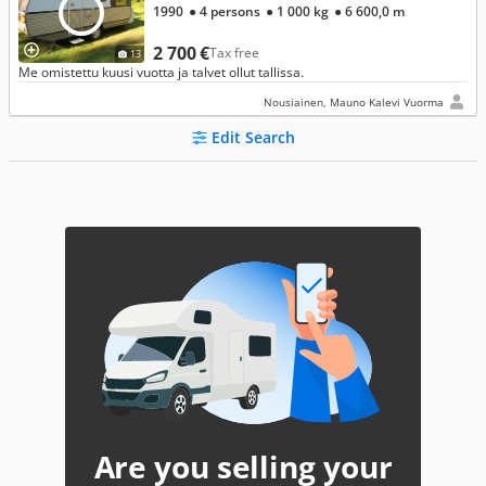
1990
● 4 persons
● 1 000 kg
● 6 600,0 m
2 700 €
Tax free
13
Me omistettu kuusi vuotta ja talvet ollut tallissa.
Nousiainen, Mauno Kalevi Vuorma
Edit Search
Are you selling your