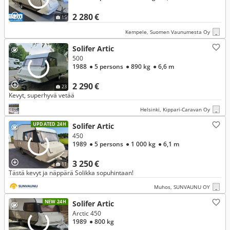
2 280 €
15
Kempele, Suomen Vaunumesta Oy
Solifer Artic
500
1988
● 5 persons
● 890 kg
● 6,6 m
2 290 €
23
Kevyt, superhyvä vetää
Helsinki, Kippari-Caravan Oy
UPDATED 24H
Solifer Artic
450
1989
● 5 persons
● 1 000 kg
● 6,1 m
3 250 €
11
Tästä kevyt ja näppärä Solikka sopuhintaan!
Muhos, SUNVAUNU OY
NEW 24H
Solifer Artic
Arctic 450
1989
● 800 kg