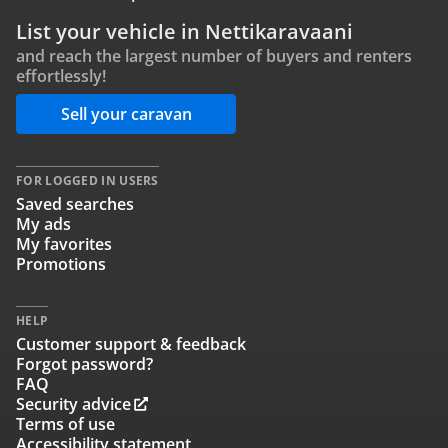
List your vehicle in Nettikaravaani
and reach the largest number of buyers and renters
effortlessly!
Sell your caravan
FOR LOGGED IN USERS
Saved searches
My ads
My favorites
Promotions
HELP
Customer support & feedback
Forgot password?
FAQ
Security advice
Terms of use
Accessibility statement