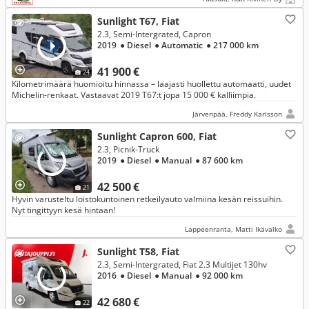
Sunlight T67, Fiat
2.3, Semi-Intergrated, Capron
2019
● Diesel
● Automatic
● 217 000 km
41 900 €
24
Kilometrimäärä huomioitu hinnassa – laajasti huollettu automaatti, uudet
Michelin-renkaat. Vastaavat 2019 T67:t jopa 15 000 € kalliimpia.
Järvenpää, Freddy Karlsson
Sunlight Capron 600, Fiat
2.3, Picnik-Truck
2019
● Diesel
● Manual
● 87 600 km
42 500 €
21
Hyvin varusteltu loistokuntoinen retkeilyauto valmiina kesän reissuihin.
Nyt tingittyyn kesä hintaan!
Lappeenranta, Matti Ikävalko
Sunlight T58, Fiat
2.3, Semi-Intergrated, Fiat 2.3 Multijet 130hv
2016
● Diesel
● Manual
● 92 000 km
42 680 €
22