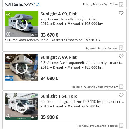
Raisio, Miseva Oy - Turku
Sunlight A 69, Fiat
2.3, Alcove, dethleffs Sunlight A 69
2012
● Diesel
● Manual
● 195 000 km
33 670 €
29
/ Truma kaasu/sähkö / 6hlö / Vakkari / Ilmastointi / Markiisi /
Kajaani, Kamux Kajaani
Sunlight A 69, Fiat
2.3, Alcove, Aurinkopaneeli, lattialämmitys, markiisi, p-teline, vuodepaikat jopa seitsemälle, takakylppäri, suihku, 2 x renkaat YM
2012
● Diesel
● Manual
● 183 000 km
34 680 €
30
Tuusula, Suomen Vaunumesta Oy
Sunlight T 64, Ford
2.2, Semi-Intergrated, Ford 2,2 110 hv | Ilmastointi, pitkittäinen parivuode
2010
● Diesel
● Manual
● 69 500 km
35 900 €
13
Joensuu, ProCaravan Joensuu