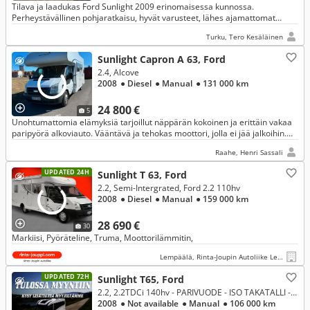
Tilava ja laadukas Ford Sunlight 2009 erinomaisessa kunnossa.
Perheystävällinen pohjaratkaisu, hyvät varusteet, lähes ajamattomat
kesärenkaat ja asianmukaisesti hoidettu. Valmiina reissuun.
Turku, Tero Kesäläinen
Sunlight Capron A 63, Ford
2.4, Alcove
2008
● Diesel
● Manual
● 131 000 km
24 800 €
5
Unohtumattomia elämyksiä tarjoillut näppärän kokoinen ja erittäin vakaa
paripyörä alkoviauto. Vääntävä ja tehokas moottori, jolla ei jää jalkoihin.
Vakkari päälle ja kohti uusia seikkailuja
Raahe, Henri Sassali
UPDATED 24H
Sunlight T 63, Ford
2.2, Semi-Intergrated, Ford 2.2 110hv
2008
● Diesel
● Manual
● 159 000 km
28 690 €
30
Markiisi, Pyöräteline, Truma, Moottorilämmitin,
Lempäälä, Rinta-Joupin Autoliike Lempäälä
UPDATED 72H
Sunlight T65, Ford
2.2, 2.2TDCi 140hv - PARIVUODE - ISO TAKATALLI - KETJUKONE
2008
● Not available
● Manual
● 106 000 km