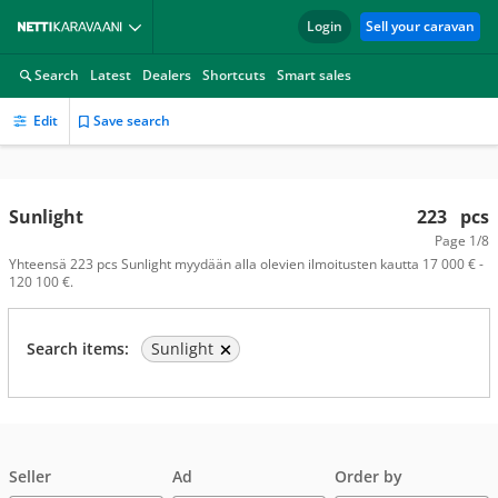
Login
Sell your caravan
Search
Latest
Dealers
Shortcuts
Smart sales
Edit
Save search
Sunlight
223
pcs
Page
1/8
Yhteensä 223 pcs Sunlight myydään alla olevien ilmoitusten kautta 17 000 € -
120 100 €.
Search items:
Sunlight
Seller
Ad
Order by