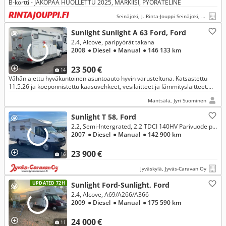
B-kortti - JAKOPÄÄ HUOLLETTU 2025, MARKIISI, PYÖRÄTELINE
Seinäjoki, J. Rinta-Jouppi Seinäjoki, Herralankatu
Sunlight Sunlight A 63 Ford, Ford
2.4, Alcove, paripyörät takana
2008
● Diesel
● Manual
● 146 133 km
23 500 €
14
Vähän ajettu hyväkuntoinen asuntoauto hyvin varusteltuna. Katsastettu
11.5.26 ja koeponnistettu kaasuvehkeet, vesilaitteet ja lämmityslaitteet.
Tilava ja taloudellinen, autoverovapaa .
Mäntsälä, Jyri Suominen
Sunlight T 58, Ford
2.2, Semi-Intergrated, 2.2 TDCI 140HV Parivuode pitkittäin
2007
● Diesel
● Manual
● 142 900 km
23 900 €
16
Jyväskylä, Jyväs-Caravan Oy
UPDATED 72H
Sunlight Ford-Sunlight, Ford
2.4, Alcove, A69/A266/A366
2009
● Diesel
● Manual
● 175 590 km
24 000 €
11