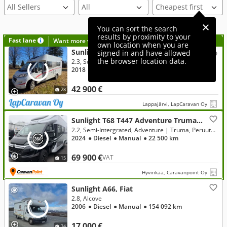
All Sellers
You can sort the search
results by proximity to your
Fast lane
Want more visibility to your ad?
own location when you are
Sunlight T58, Fiat
signed in and have allowed
the browser location data.
2.3, Semi-Intergrated
2018
● Diesel
● Manual
● 117 000 km
42 900 €
28
Lappajärvi, LapCaravan Oy
Sunlight T68 T447 Adventure Truma Pe, Citroen
2.2, Semi-Intergrated, Adventure | Truma, Peruutuskamera, Pyöräteline, Markiisi
2024
● Diesel
● Manual
● 22 500 km
69 900 €
VAT
15
Hyvinkää, Caravanpoint Oy
Sunlight A66, Fiat
2.8, Alcove
2006
● Diesel
● Manual
● 154 092 km
17 000 €
24