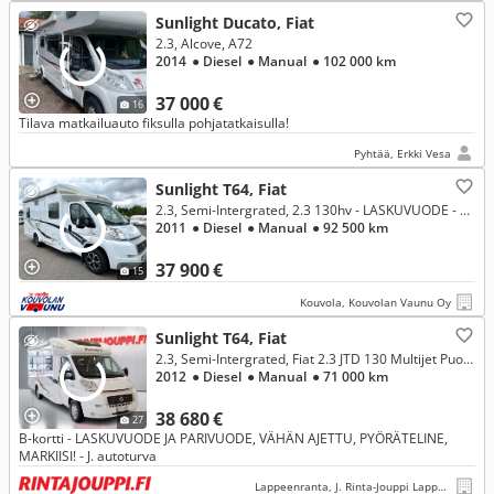
Sunlight Ducato, Fiat
2.3, Alcove, A72
2014
● Diesel
● Manual
● 102 000 km
37 000 €
16
Tilava matkailuauto fiksulla pohjatatkaisulla!
Pyhtää, Erkki Vesa
Sunlight T64, Fiat
2.3, Semi-Intergrated, 2.3 130hv - LASKUVUODE - PULLONVAIHTAJA - INVERTTERI - PERUUTUSKAMERA - ISO JÄÄKAAPPI
2011
● Diesel
● Manual
● 92 500 km
37 900 €
15
Kouvola, Kouvolan Vaunu Oy
Sunlight T64, Fiat
2.3, Semi-Intergrated, Fiat 2.3 JTD 130 Multijet Puoli-integroitu
2012
● Diesel
● Manual
● 71 000 km
38 680 €
27
B-kortti - LASKUVUODE JA PARIVUODE, VÄHÄN AJETTU, PYÖRÄTELINE,
MARKIISI! - J. autoturva
Lappeenranta, J. Rinta-Jouppi Lappeenranta