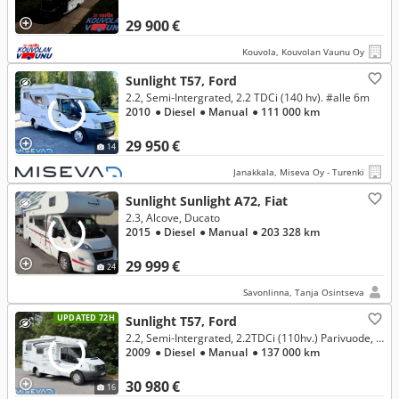
29 900 €
Kouvola, Kouvolan Vaunu Oy
Sunlight T57, Ford
2.2, Semi-Intergrated, 2.2 TDCi (140 hv). #alle 6m
2010
● Diesel
● Manual
● 111 000 km
29 950 €
14
Janakkala, Miseva Oy - Turenki
Sunlight Sunlight A72, Fiat
2.3, Alcove, Ducato
2015
● Diesel
● Manual
● 203 328 km
29 999 €
24
Savonlinna, Tanja Osintseva
UPDATED 72H
Sunlight T57, Ford
2.2, Semi-Intergrated, 2.2TDCi (110hv.) Parivuode, Talli, Tuplailmastointi,
2009
● Diesel
● Manual
● 137 000 km
30 980 €
16