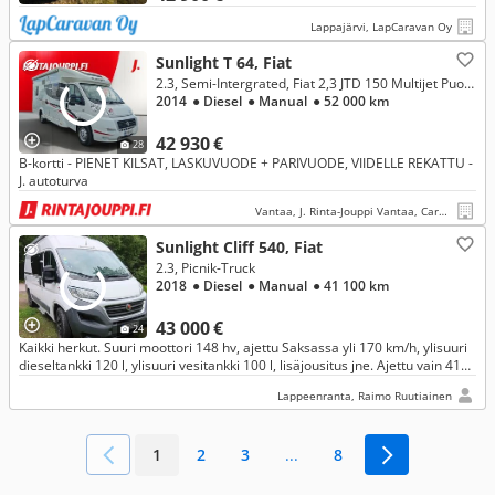
Lappajärvi, LapCaravan Oy
Sunlight T 64, Fiat
2.3, Semi-Intergrated, Fiat 2,3 JTD 150 Multijet Puoli-integroitu
2014
● Diesel
● Manual
● 52 000 km
42 930 €
28
B-kortti - PIENET KILSAT, LASKUVUODE + PARIVUODE, VIIDELLE REKATTU -
J. autoturva
Vantaa, J. Rinta-Jouppi Vantaa, Caravan
Sunlight Cliff 540, Fiat
2.3, Picnik-Truck
2018
● Diesel
● Manual
● 41 100 km
43 000 €
24
Kaikki herkut. Suuri moottori 148 hv, ajettu Saksassa yli 170 km/h, ylisuuri
dieseltankki 120 l, ylisuuri vesitankki 100 l, lisäjousitus jne. Ajettu vain 41
100 km. Pilkkahinta vain 43 000 €.
Lappeenranta, Raimo Ruutiainen
1
2
3
...
8