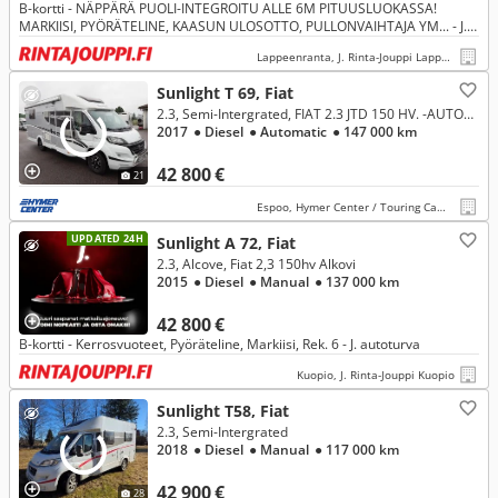
B-kortti - NÄPPÄRÄ PUOLI-INTEGROITU ALLE 6M PITUUSLUOKASSA!
MARKIISI, PYÖRÄTELINE, KAASUN ULOSOTTO, PULLONVAIHTAJA YM... - J.
autoturva
Lappeenranta, J. Rinta-Jouppi Lappeenranta
Sunlight T 69, Fiat
2.3, Semi-Intergrated, FIAT 2.3 JTD 150 HV. -AUTOMAATTI
2017
● Diesel
● Automatic
● 147 000 km
42 800 €
21
Espoo, Hymer Center / Touring Camp Oy
UPDATED 24H
Sunlight A 72, Fiat
2.3, Alcove, Fiat 2,3 150hv Alkovi
2015
● Diesel
● Manual
● 137 000 km
42 800 €
B-kortti - Kerrosvuoteet, Pyöräteline, Markiisi, Rek. 6 - J. autoturva
Kuopio, J. Rinta-Jouppi Kuopio
Sunlight T58, Fiat
2.3, Semi-Intergrated
2018
● Diesel
● Manual
● 117 000 km
42 900 €
28