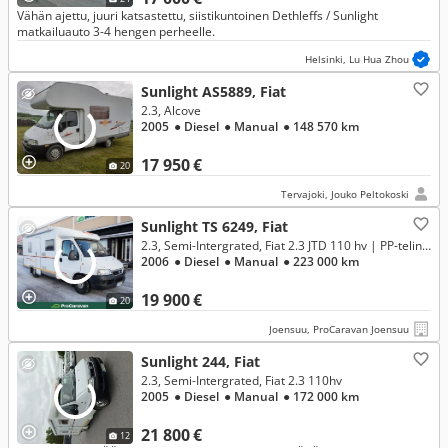
Vähän ajettu, juuri katsastettu, siistikuntoinen Dethleffs / Sunlight
matkailuauto 3-4 hengen perheelle.
Helsinki, Lu Hua Zhou
Sunlight AS5889, Fiat
2.3, Alcove
2005
● Diesel
● Manual
● 148 570 km
17 950 €
20
Tervajoki, Jouko Peltokoski
Sunlight TS 6249, Fiat
2.3, Semi-Intergrated, Fiat 2.3 JTD 110 hv | PP-teline, markiisi
2006
● Diesel
● Manual
● 223 000 km
19 900 €
20
Joensuu, ProCaravan Joensuu
Sunlight 244, Fiat
2.3, Semi-Intergrated, Fiat 2.3 110hv
2005
● Diesel
● Manual
● 172 000 km
21 800 €
12