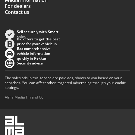
Media information
For dealers
Contact us
Sell securely with Smart
sales
Bid offers to get the best
price for your vehicle in
Baana
Get comprehensive
vehicle information
quickly in Rekkari
Security advice
The sales ads in this service are paid ads, shown to you based on your
searches. You can affect other, targeted advertising through your cookie
settings.
Alma Media Finland Oy