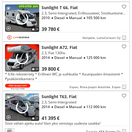
UPDATED 24H
Sunlight T 66, Fiat
2.3, Semi-Intergrated, Erillisvuoteet, Siistikuntoinen, Aurinkopaneeli + Invertteri
2010
● Diesel
● Manual
● 105 500 km
39 780 €
28
Kempele, LumoCaravan Oy
Sunlight A72, Fiat
2.3, Fiat 130hv.
2014
● Diesel
● Manual
● 125 000 km
39 800 €
30
* 6:lle rekisteröity * Erillinen WC ja suihkutila * Asuinpuolen ilmastointi *
Pysäköintikamera *
Espoo, Rinta-Joupin Autoliike, Espoo
Sunlight T63, Fiat
2.3, Semi-Intergrated
2014
● Diesel
● Manual
● 112 000 km
41 395 €
21
Siisti vähän ajettu auto! Vain yksi omistaja uudesta saakka!
Tuusula, K&K Kivinen Oy